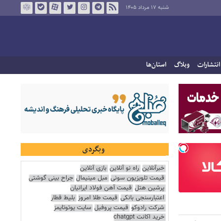
شنبه ۱۷ مرداد ۱۴۰۵
انتشارات
وبلاگ
استان‌ها
وبگردی
خبرآنلاین
راه نو آنلاین
بازی آنلاین
قیمت تلویزیون سونی
مبل مینیمال
جراح بینی گوشتی
پرشین هتل
قیمت آهن فولاد ایرانیان
اعتبارسنجی بانکی
قیمت طلا امروز
بلیط قطار
شرکت رادوکو
قیمت پروفیل
سایت یوتوتایمز
خرید اکانت chatgpt