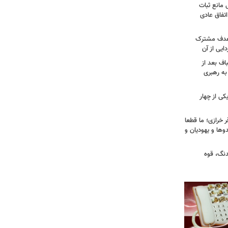
 مانع ثبات
تفاق عادی
 هدف مشترک
یی از آن
اف بعد از
به رهبری
ی از چهار
خرازی؛ ما قطعا
وها و یهودیان و
دنگ، قوه