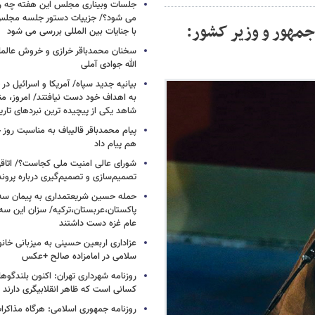
جلسات وبیناری مجلس این هفته چه روز
می شود؟/ جزییات دستور جلسه مجلس/
مهور و وزیر کشور:
با جنایات بین المللی بررسی می شود
سخنان محمدباقر خرازی و خروش عالم
الله جوادی آملی
بیانیه جدید سپاه/ آمریکا و اسرائیل در 
به اهداف خود دست نیافتند/ امروز، من
شاهد یکی از پیچیده ترین نبردهای تا
پیام محمدباقر قالیباف به مناسبت روز خ
هم پیام داد
شورای عالی امنیت ملی کجاست؟/ اتاقی
تصمیم‌سازی و تصمیم‌گیری درباره پرو
حمله حسین شریعتمداری به پیمان سه 
پاکستان،عربستان،ترکیه/ سزان این سه
عام غزه دست داشتند
عزاداری اربعین حسینی به میزبانی خان
سلامی در امامزاده صالح +عکس
روزنامه شهرداری تهران: اکنون بلندگ
کسانی است که ظاهر انقلابیگری دارند
روزنامه جمهوری اسلامی: هرگاه مذاکرا