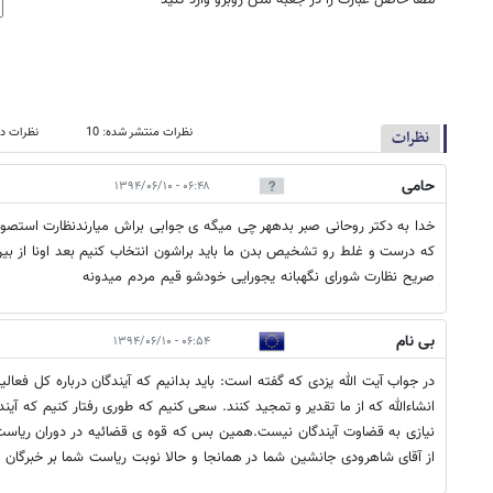
*
لطفا حاصل عبارت را در جعبه متن روبرو وارد کنید
نظرات منتشر شده: 10
نظرات در
نظرات
حامی
۰۶:۴۸ - ۱۳۹۴/۰۶/۱۰
خدا به دکتر روحانی صبر بدههر چی میگه ی جوابی براش میارندنظارت استصوابی
که درست و غلط رو تشخیص بدن ما باید براشون انتخاب کنیم بعد اونا از بین
صریح نظارت شورای نگهبانه یجورایی خودشو قیم مردم میدونه
بی نام
۰۶:۵۴ - ۱۳۹۴/۰۶/۱۰
در جواب آیت الله یزدی که گفته است: باید بدانیم که آیندگان درباره کل فعال
انشاءالله که از ما تقدیر و تمجید کنند. سعی کنیم که طوری رفتار کنيم که آیندگ
نیازی به قضاوت آیندگان نیست.همین بس که قوه ی قضائیه در دوران ریاست 
از آقای شاهرودی جانشین شما در همانجا و حالا نوبت ریاست شما بر خبرگا