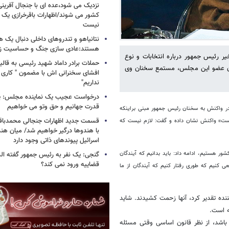
نزدیک می شود،عده ای با جنجال آفرینی
کشور می شوند/اظهارات باقرخرازی یک ا
نیست
نتانیاهو و تندروهای داخلی دنبال یک
هستند:عادی سازی جنگ و حساسیت زدا
 رئیس جمهور درباره انتخابات و نوع
حملات برادر داماد شهید رئیسی به قالیب
ان عضو این مجلس، مستمع سخنان وی
افشای سخنرانی اش با مضمون " کاری 
نداریم"
درخواست عجیب یک نماینده مجلس: یک
قدرت جهانیم و حق وتو می خواهیم
 واکنش به سخنان رئیس جمهور مبنی براینکه
قسمت جدید اظهارات جنجالی محمدباقر 
ست» واکنش نشان داده و گفت: لازم نیست که
با هندوها درگیر خواهیم شد/ میان هند
اسرائیل پیوندهای ذاتی وجود دارد
 مقاطع حساس تاریخی در کشور هستیم، ادامه داد: باید بدانیم که آیندگان
گنجی: یک نفر به رئیس جمهور گفته ال
قضاییه ورود نمی کند؟
عی کنیم که طوری رفتار کنيم که آیندگان از ما
ننده تقدیر کرد، آنها زحمت کشیدند. شاید
ه است.
اشد، از نظر قانون اساسی وقتی مسئله