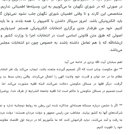
در صورتی که در شورای نگهبان ما می‌گوییم به این وسیله‌ها اطمینانی نداریم
متخصص این کارند و تا وقتی اطمینان شورای نگهبان جلب نشود نمی‌توان گ
باید الکترونیکی باشد. امروز سروکار داشتن با کامپیوتر را همه بلدند و ما بای
کنیم. خود من طرفدار جدی برگزاری انتخابات الکترونیکی هستم. امیدواریم
اصولی که طبق متن قانونی اساسی است در انتخابات اجرا با وزارت کشور و 
ان‌شاءالله که با هم تعامل داشته باشند به خصوص چون دو انتخابات مجلس
می‌باشد.
اهم سخنان آیت الله یزدی در ادامه می آید:
** حق حکومت چنان است که اگر تصمیم گیرنده متعدد باشد، ایجاب می‌کند یک نفر انتخاب
عظام ما در حد توان و قدرت خود ولایت الهی را اعمال می‌کردند. وقتی زمان بسط ید پ
گرفت، دیگر فقها در مسائل حکومتی دخالت نمی‌کنند البته فقیه مشورت می‌کند اما
است.تصمیم در مسائل حکومتی با حاکم است لذا فقیه جامعه الشرایط از طرف خدا، پیامبر
** اگر با دشمن درباره مسئله هسته‌ای مذاکره شده این ربطی به روابط دوجانبه ندارد و نم
شرکت‌های آنها به کشور بیایند. مخاطب من رئیس جمهور و دولت مردان هستند؛ دولت مردان
ما رفت و آمد می‌کنند، نباید فراموش کنند که ما مأموریم که در درجه اول اقتصاد مقاومتی
خود را تقویت کنیم.