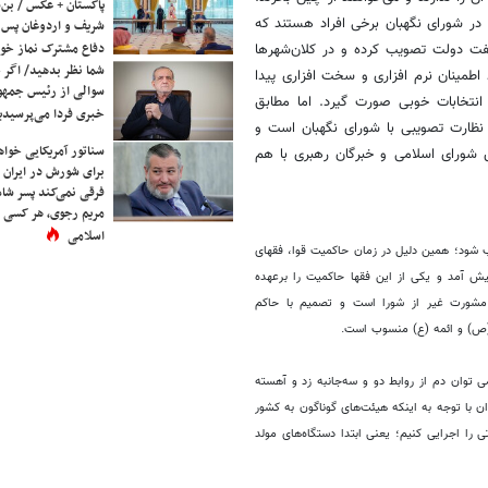
پاکستان + عکس / بن‌س
. در شورای نگهبان برخی افراد هستند که
شریف و اردوغان پس ا
دفاع مشترک نماز خوا
فت دولت تصویب کرده و در کلان‌شهرها
شما نظر بدهید/ اگر خ
د اطمینان نرم افزاری و سخت افزاری پیدا
سوالی از رئیس جمه
 انتخابات خوبی صورت گیرد. اما مطابق
خبری فردا می‌پرسیدی
نظارت تصویبی با شورای نگهبان است و
سناتور آمریکایی خواه
 شورای اسلامی و خبرگان رهبری با هم
برای شورش در ایران 
فرقی نمی‌کند پسر شاه 
مریم رجوی، هر کسی 
اسلامی
 شود؛ همین دلیل در زمان حاکمیت قوا، فقهای
یش آمد و یکی از این فقها حاکمیت را برعهده
 مشورت غیر از شورا است و تصمیم با حاکم
(ص) و ائمه (ع) منسوب است.
ی توان دم از روابط دو و سه‌جانبه زد و آهسته
 با توجه به اینکه هیئت‌های گوناگون به کشور
 را اجرایی کنیم؛ یعنی ابتدا دستگاه‌های مولد