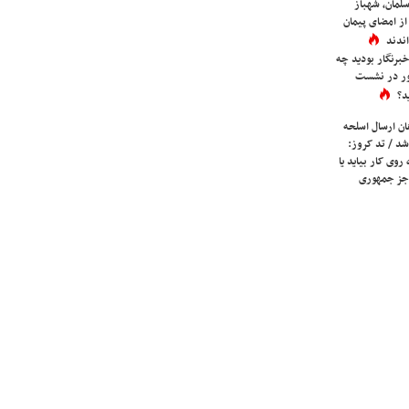
لمان، شهباز
ز امضای پیمان
ندند
برنگار بودید چه
ور در نشست
د؟
ان ارسال اسلحه
شد / تد کروز:
روی کار بیاید یا
جز جمهوری