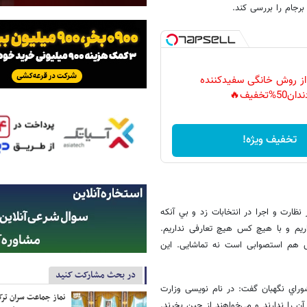
جام را بررسی کند.
 از روش خانگی سفیدکننده
دان50%تخفیف🔥
تخفیف ویژه!
نظارت و اجرا در انتخابات زد و بي آنکه
ریم و با هیچ کس هیچ تعارفی نداریم.
ش هم استصوابی است نه تماشایی. این
در بحث مشارکت کنید
وراي نگهبان گفت: در نام نویسی وزارت
نماز جماعت سران ترک
ن را ندارند و می‌خواهند از چین بخرند.