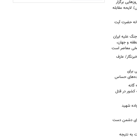
هایی برگزار
 لایحه مقابله
انه حضرت آیت
جنگ علیه ایران
طقه و جهان،
ریخی معاصر است
برنگار/ عارف
 برای
نده‌های حساس
گانه
 کشور در قتل
واده شهید
وهای دشمن دست
ت به نتیجه