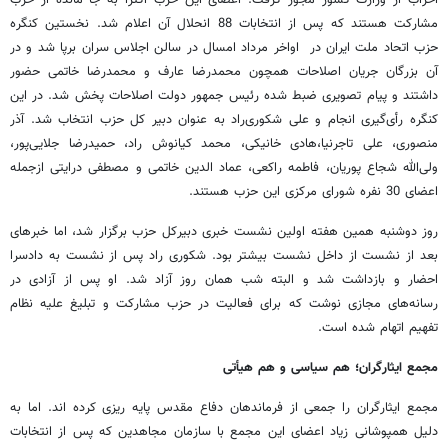
مشارکت هستند که پس از انتخابات 88 انحلال آن اعلام شد. نخستین کنگره
حزب اتحاد ملت ایران در اواخر مرداد امسال در سالن اجلاس سران برپا شد و در
آن بزرگان جریان اصلاحات همچون محمدرضا عارف و محمدرضا خاتمی حضور
داشتند و پیام تصویری ضبط شده رئیس جمهور دولت اصلاحات پخش شد. در این
کنگره رأی‌گیری انجام و علی شکوری‌راد به عنوان دبیر کل حزب انتخاب شد. آذر
منصوری، علی تاجرنیا،‌هادی خانیکی، محمد کیانوش راد، حمیدرضا جلایی‌پور،
ولی‌الله شجاع پوریان، فاطمه راکعی، عماد الدین خاتمی و مصطفی درایتی ازجمله
اعضای 30 نفره شورای مرکزی این حزب هستند.
روز دوشنبه همین هفته اولین نشست خبری دبیرکل حزب برگزار شد، اما خبرهای
بعد از نشست از داخل نشست بیشتر بود. شکوری راد پس از نشست به دادسرا
احضار و بازداشت شد و البته شب همان روز آزاد شد. او پس از آزادی در
رسانه‌های مجازی نوشت که برای فعالیت در حزب مشارکت و تبلیغ علیه نظام
تفهیم اتهام شده است.
مجمع ایثارگران؛ هم سیاسی و هم هیأتی
مجمع ایثارگران را جمعی از فرماندهان دفاع مقدس پایه ریزی کرده اند. اما به
دلیل همپوشانی زیاد اعضای این مجمع با سازمان مجاهدین که پس از انتخابات