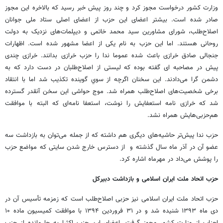
وزارت کشور درخواست مجوز کرد و چند روز پیش خبر رسید که بالاخره این مجوز
صادر شده است. بیشتر اعضای این حزب از اعضای اصلی ستاد ملی جوانان
اصلاح‌طلب، شورای مشاورین سید محمد خاتمی و دیپلمات‌های نزدیک به دولت
روحانی هستند. اما این حزب به نام یکی از اعضا مشهور شده است. اظهارات
جنجالی صادق خرازی باعث شده عموما ندا را حزب خرازی بدانند. خرازی چندی
پیش در مصاحبه ای گفته بوده که لیستی از اصلاح‌طلبان در دست دارد که به
دشمن گرا می‌دادند. این سخنان اگرچه از سوي گوينده تکذيب شد اما با انتقاد
برخی شخصیت‌های اصلاح‌طلب همراه شد. موج حواشی این سخن آنقدر گسترده
شد که خرازی نامه استعفایش را نوشت، استعفا نامه‌ای که البته با موافقت
هم‌حزبی‌هایش همراه نشد.
حزب ندا پیش‌تر حاشیه‌های دیگری هم داشته که از جمله می‌توان به بازداشت سه
عضو آن در آذر ماه سال گذشته و از دسترس خارج شدن سایتی که مواضع حزب
را پوشش می‌داد در مهرماه اشاره کرد.
حزب اتحاد ملت ایران اسلامی و بازداشت دبیرکل
حزب اتحاد ملت ایران اسلامی نیز حزبی اصلاح‌طلب است که زمزمه تأسیس آن در
دی ماه ۱۳۹۳ شنیده شد و در ۳۱ فروردین ۱۳۹۴ با موافقت کمیسیون ماده ۱۰
احزاب از وزارت کشور مجوز گرفت. اعضای این حزب اکثرا به جا مانده از حزب