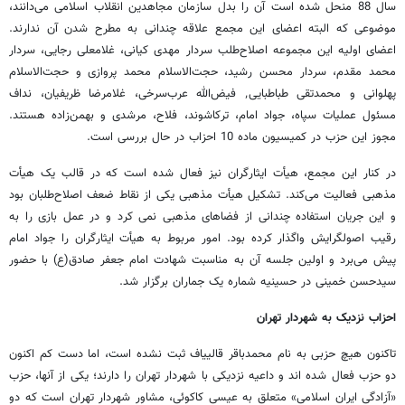
سال 88 منحل شده است آن را بدل سازمان مجاهدین انقلاب اسلامی می‌دانند،
موضوعی که البته اعضای این مجمع علاقه چندانی به مطرح شدن آن ندارند.
اعضای اولیه این مجموعه اصلاح‌طلب سردار مهدی کیانی، غلامعلی رجایی، سردار
محمد مقدم، سردار محسن رشید، حجت‌الاسلام محمد پروازی و حجت‌الاسلام
پهلوانی و محمدتقی طباطبایی٬ فیض‌الله عرب‌سرخی، غلامرضا ظریفیان، نداف
مسئول عملیات سپاه، جواد امام، ترکاشوند، فلاح، مرشدی و بهمن‌زاده هستند.
مجوز این حزب در کمیسیون ماده 10 احزاب در حال بررسی است.
در کنار این مجمع، هیأت ایثارگران نیز فعال شده است که در قالب یک هیأت
مذهبی فعالیت می‌کند. تشکیل هیأت مذهبی یکی از نقاط ضعف اصلاح‌طلبان بود
و این جریان استفاده چندانی از فضاهای مذهبی نمی کرد و در عمل بازی را به
رقیب اصولگرایش واگذار کرده بود. امور مربوط به هیأت ایثارگران را جواد امام
پیش می‌برد و اولین جلسه آن به مناسبت شهادت امام جعفر صادق(ع) با حضور
سیدحسن خمینی در حسینیه شماره یک جماران برگزار شد.
احزاب نزدیک به شهردار تهران
تاکنون هیچ حزبی به نام محمدباقر قالییاف ثبت نشده است، اما دست کم اکنون
دو حزب فعال شده اند و داعیه نزدیکی با شهردار تهران را دارند؛ یکی از آنها، حزب
«آزادگی ایران اسلامی» متعلق به عیسی کاکوئی، مشاور شهردار تهران است که دو