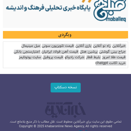
وبگردی
خبرآنلاین
راه نو آنلاین
بازی آنلاین
قیمت تلویزیون سونی
مبل مینیمال
جراح بینی گوشتی
پرشین هتل
قیمت آهن فولاد ایرانیان
اعتبارسنجی بانکی
قیمت طلا امروز
بلیط قطار
شرکت رادوکو
قیمت پروفیل
سایت یوتوتایمز
خرید اکانت chatgpt
نسخه دسکتاپ
تمامی حقوق این سایت برای خبرآنلاین محفوظ است. نقل مطالب با ذکر منبع بلامانع است.
Copyright © 2025 khabaronline News Agancy, All rights reserved