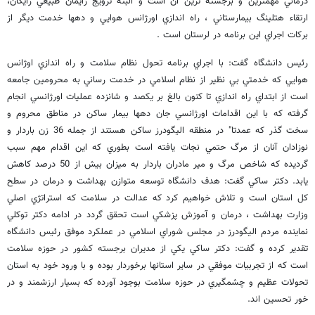
درماني مهمترين و برجسته ترين آن است و البته ترويج زايمان طبيعي رايگان،
ارتقاء هتلينگ بيمارستاني ، راه اندازي اورژانس هوايي و دهها خدمت ديگر از
بركات اجراي اين برنامه در لرستان است .
رئيس دانشگاه گفت: با اجراي برنامه تحول نظام سلامت و راه اندازي اوژانس
هوايي كه خدمتي بي نظير از نظام اسلامي در خدمت رساني به محرومين جامعه
است از ابتداي راه اندازي تا كنون بالغ بر يكصد و شانزده عمليات اورژانسي انجام
گرفته كه با اين اقدامات اورژانسي جان دهها بيمار ساكن در مناطق محروم و
سخت گذر كه عمدتا" در منطقه اليگودرز ساكن هستند از جمله 36 زن باردار و
نوزادان آنان از مرگ حتمي نجات يافته است بطوري كه اين اقدام مهم سبب
گرديده كه شاخص مرگ و مير مادران باردار به ميزان بيش از 50 درصد كاهش
يابد. دكتر ساكي گفت: هدف دانشگاه توسعه متوازن بهداشت و درمان در سطح
كل استان است و تلاش خواهيم كرد كه عدالت در سلامت كه استراتژي اصلي
وزارت بهداشت ، درمان و آموزش پزشكي است تحقق گردد در ادامه دكتر توكلي
نماينده مردم اليگودرز در مجلس شوراي اسلامي در عملكرد موفق رئيس دانشگاه
تقدير كرده و گفت: دكتر ساكي يكي از مديران برجسته كشور در حوزه سلامت
است كه از تجربيات موفقي در ساير استانها برخوردار بوده و با ورود خود به استان
تحولات عظيم و چشمگيري در حوزه سلامت بوجود آورده كه بسيار ارزشمند و در
خور تحسين اند.