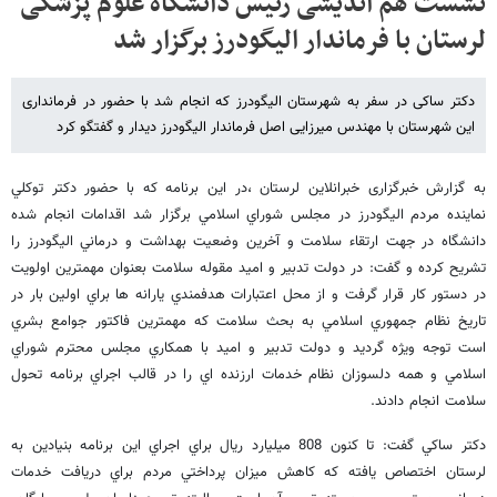
نشست هم اندیشی رئیس دانشگاه علوم پزشکی
لرستان با فرماندار الیگودرز برگزار شد
دکتر ساکی در سفر به شهرستان الیگودرز که انجام شد با حضور در فرمانداری
این شهرستان با مهندس میرزایی اصل فرماندار الیگودرز دیدار و گفتگو کرد
به گزارش خبرگزاری خبرانلاین لرستان ،در اين برنامه كه با حضور دكتر توكلي
نماينده مردم اليگودرز در مجلس شوراي اسلامي برگزار شد اقدامات انجام شده
دانشگاه در جهت ارتقاء سلامت و آخرين وضعيت بهداشت و درماني اليگودرز را
تشريح كرده و گفت: در دولت تدبير و اميد مقوله سلامت بعنوان مهمترين اولويت
در دستور كار قرار گرفت و از محل اعتبارات هدفمندي يارانه ها براي اولين بار در
تاريخ نظام جمهوري اسلامي به بحث سلامت كه مهمترين فاكتور جوامع بشري
است توجه ويژه گرديد و دولت تدبير و اميد با همكاري مجلس محترم شوراي
اسلامي و همه دلسوزان نظام خدمات ارزنده اي را در قالب اجراي برنامه تحول
سلامت انجام دادند.
دكتر ساكي گفت: تا كنون 808 ميليارد ريال براي اجراي اين برنامه بنيادين به
لرستان اختصاص يافته كه كاهش ميزان پرداختي مردم براي دريافت خدمات