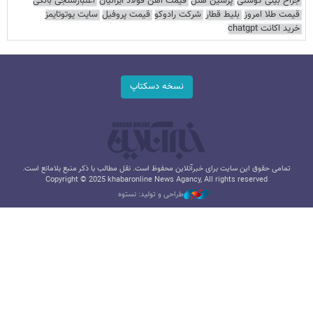
جراح بینی گوشتی
پرشین هتل
قیمت آهن فولاد ایرانیان
اعتبارسنجی بانکی
قیمت طلا امروز
بلیط قطار
شرکت رادوکو
قیمت پروفیل
سایت یوتوتایمز
خرید اکانت chatgpt
نسخه دسکتاپ
تمامی حقوق این سایت برای خبرآنلاین محفوظ است. نقل مطالب با ذکر منبع بلامانع است.
Copyright © 2025 khabaronline News Agancy, All rights reserved
طراحی و تولید: نستوه