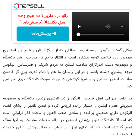
زانو درد دارین؟ به هیچ وجه
عمل نکنید❌ "پرسش‌نامه"
◀ پرسش‌نامه
توكلي گفت: اليگودرز بواسطه بعد مسافتي كه از مركز استان و همچنين استانهاي
همجوار دارد نيازمند توجه بيشتري است و انتظار داريم كه مديريت ارشد دانشگاه
و مجموعه دست اندركاران سلامت استان به مردم شريف و قدرشناس اليگودرز
توجه بيشتري داشته باشند و در اين راستان ما هم با تمام قدرت ياري گر خادمان
سلامت استان هستيم و از هيچ كوششي در جهت تقويت دانشگاه دريغ نخواهيم
كرد.
در ادامه ميرزايي اصل فرماندار اليگودرز نيز تلاشهاي رئيس دانشگاه و مجموعه
مديريتي همراه ايشان را بسيار ارزنده ارزيابي كرده و ضمن تقدير از ايشان گفت:
اليگودرز داراي جمعيتي پراكنده و مناطق صعب العبور و سخت گذر فراواني است
كه انصافا" دانشگاه علوم پزشكي لرستان در ارائه خدمات سلامت به آنها سنگ
تمام گذاشته است كه راه اندازي اورژانس هوايي مصداق روشني از اين خدمات
ارزشمند است.