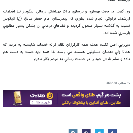
وي گفت: در بحث بهسازي و بازسازي مراكز بهداشتي درماني اليگودرز نيز اقدامات
ارزشمند فراواني انجام شده بطوري كه بيمارستان امام جعفر صادق (ع) اليگودرز
نسبت به گذشته بسيار متحول گرديده و فضاهاي درماني آن بشكل بسيار مطلوبي
بازسازي شده اند.
ميرزايي اصل گفت: هدف همه كارگزاران نظام ارائه خدمات شايسته به مردم كه
همانا ولي نعمتان مسئولين هستند مي باشند لذا همه بايد دست به دست هم
داده و تمام تلاش خود را در خدمت رساني به مردم بكار بنديم
کد مطلب
453558