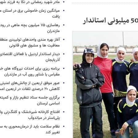
مادر شهید رمضانی در نکا به فرزند 
میانگین زمان خاموشی برق در استان م
یافت
رهاسازی ۷۵ میلیون بچه ماهی در ر
مازندران
آغاز بهره مندی واحدهای تولییدی منطقه 
معافیت ها و مشوق های قانونی
دیدار استاندار اردبیل با فعالان اقتصا
آذربایجان
برنامه ریزی برای احداث نیروگاه های
مقیاس یا شناور روی آب در مازندران
عبور موفق اربعین از چالش‌های امنیتی 
کاهش ۲۰ درصدی تلفات در اربعین امسال
برگزاری جلسه ستاد تنظیم بازار و کمیته
اساسی لرستان
افتتاح کارخانه شیرخشک و کلنگ‌زنی واح
پلی‌استر در میاندوآب
نظام سلامت باید از درمان‌محوری به 
تغییر کند