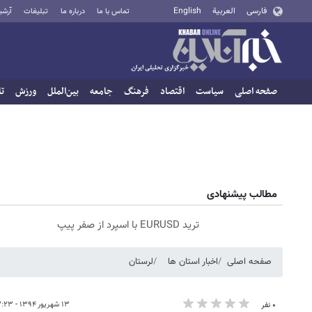
فارسی
العربية
English
تماس با ما
درباره ما
تبلیغات
آرشی
صفحه اصلی
سیاست
اقتصاد
فرهنگ
جامعه
بین‌الملل
ورزش
تا
مطالب پیشنهادی
ترید EURUSD با اسپرد از صفر پیپ
صفحه اصلی
اخبار استان ها
لرستان
۱۳ شهریور ۱۳۹۴ - ۰۳:۲۳
۰ نفر