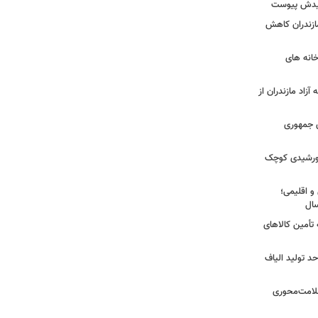
شهیدش پیوست
ازندران کاهش
ودخانه های
آزاد مازندران از
دی جمهوری
 خورشیدی کوچک
و اقلیمی؛
 تأمین کالاهای
د تولید الیاف
سلامت‌محوری