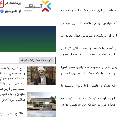
ان قول داد، مبلغ 50 میلیون تومان برای حمایت از این تیم پرداخت کند و نماینده
این عضو شورای اسلامی شهر ازنا ادامه داد: شورا و شهرداری هم با کمک 20 میلیون تومانی باعث شد این تیم در
دارای بازیکنان و سرمربی فوق العاده ای
و گفت: ما شاهد از دست رفتن تنها تیم
برگزاری جلسات حمایتی با دعوت از حدود
در بحث مشارکت کنید
ورای شهر و خصوصا تنها بانوی عضو شورا
شیخ‌نشین‌ها چگونه فک
خانم مرزبان که انصافا کمک های شایانی در پیگیری معضلات بانوان انجام می دهند، باعث کمک 50 میلیون تومانی
مسجدجامعی: عمان تن
است که نگاه متفاوتی 
عربستان برادر بزرگ‌
ه همکاری کاملی را با بانوان داشتند تا
مسلط خلیج فارس ا
سازمان وظیفه عمومی 
ن موارد دستور کار بود که با توجه به
معافیت سربازان فراری
حدود 300 نفر از همشهریان از این محل، قرار بر احداث این سرویس ها در
ابوالفتح: برای ترامپ