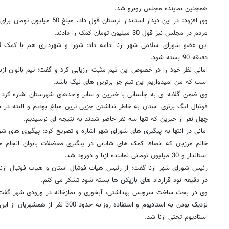
همچنین نماینده مجلس روبرو شد.
وی افزود: در این دیدار استاندار لرست
مردم در مجلس نیز قول 30 میلیون تومان کمک را دادند.
دقیقه 90 بسته شود.
امانی نظر خود را در خصوص این تیم مثبت ارزیابی کرد و گفت: تیم بانوان ازنا 
است که من امیدواریم این تیم جز برترین های لیگ باشد.
وی ضمن گلایه ای به جلساتی با خیرین و سایر واحدهای شهرستان اشاره کرد 
فوتبال لیگ برتری استان به خاطر نداشتن جزیی ترین مبلغ بودیم و البته در 
چهل نفر از خيرين که تنها سه نفر حاضر شدند به نتیجه ای نرسیدیم.
امانی در انتها به پیگیری های شورای شهر اشاره و تصریح کرد: پیگیری های ش
استاندار و 30 میلیون تومانی نماینده ازنا و دورود شد.
رئیس شورای شهر ازنا گفت: از رئیس هیات فوتبال استان و هیات فوتبال ازنا ک
در دقیقه نود قرارداد های بازیکن ها بسته شود تشکر می کنم.
وی در بحث ساخت سرویس بهداشتی، آبخوری و نمازخانه در ورودی شهر گفت:ای
نزدیک بودن به استادیوم و استفاده روزانه 
استاديوم تختی ازنا شد.