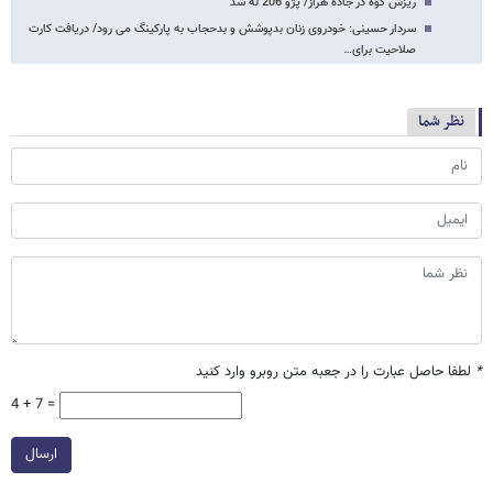
ریزش کوه در جاده هراز/ پژو 206 له شد
سردار حسینی: خودروی زنان بدپوشش و بدحجاب به پارکینگ می رود/ دریافت کارت
صلاحیت برای…
نظر شما
*
لطفا حاصل عبارت را در جعبه متن روبرو وارد کنید
4 + 7 =
ارسال