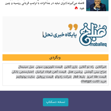
فاصله می‌گیرند/ایران نباید در مذاکرات با ترامپ قربانی روسیه و چین
شود
وبگردی
خبرآنلاین
راه نو آنلاین
بازی آنلاین
قیمت تلویزیون سونی
مبل مینیمال
جراح بینی گوشتی
پرشین هتل
قیمت آهن فولاد ایرانیان
اعتبارسنجی بانکی
قیمت طلا امروز
بلیط قطار
شرکت رادوکو
قیمت پروفیل
سایت یوتوتایمز
خرید اکانت chatgpt
نسخه دسکتاپ