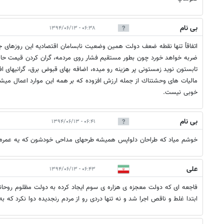
بی نام
۰۶:۳۸ - ۱۳۹۴/۰۶/۱۳
اتفاقاً تنها نقطه ضعف دولت همين وضعيت نابسامان اقتصاديه اين روزهاى 
ضربه خواهد خورد چون بطور مستقيم فشار روى مردمه، گران كردن قيمت حامل
تابستون نويد زمستونى پر هزينه رو ميده، اضافه بهاى قبوض برق، گرانيهاى
ماليات هاى وحشتناك از جمله ارزش افزوده كه بر همه اين موارد اعمال ميشه.
خوبى نيست.
بی نام
۰۶:۴۱ - ۱۳۹۴/۰۶/۱۳
خوشم میاد که طراحان دلواپس همیشه طرحهای مداحی خودشون که یه عمره 
علی
۰۶:۴۳ - ۱۳۹۴/۰۶/۱۳
فاجعه ای که دولت معجزه ی هزاره ی سوم ایجاد کرده به دولت مظلوم روحانی 
ابتدا غلط و ناقص اجرا شد و نه تنها دردی رو از مردم رنجدیده دوا نکرد که 