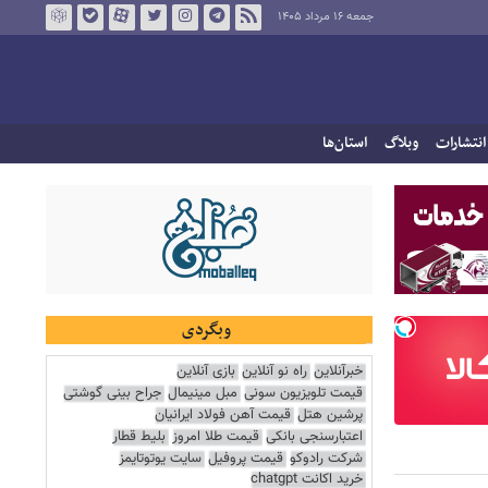
جمعه ۱۶ مرداد ۱۴۰۵
انتشارات
وبلاگ
استان‌ها
وبگردی
خبرآنلاین
راه نو آنلاین
بازی آنلاین
قیمت تلویزیون سونی
مبل مینیمال
جراح بینی گوشتی
پرشین هتل
قیمت آهن فولاد ایرانیان
اعتبارسنجی بانکی
قیمت طلا امروز
بلیط قطار
شرکت رادوکو
قیمت پروفیل
سایت یوتوتایمز
خرید اکانت chatgpt