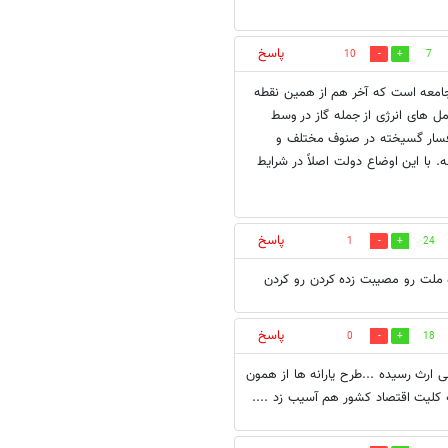
پاسخ
10
7
جامعه است كه آخر هم از همين نقطه
 هاى انرژى از جمله گاز در وسط
 افسار گسيخته در صنوف مختلف و
 با اين اوضاع دولت اصلاً در شرايط
پاسخ
1
24
ملت رو مصیبت زده کردن رو کردن
پاسخ
0
18
ارث رسیده ...طرح یارانه ها از همون
به کلیت اقتصاد کشور هم آسیب زد ....