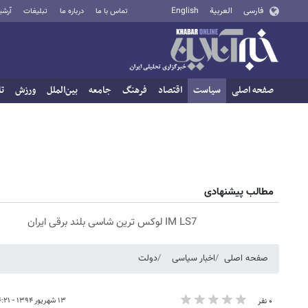
فارسی
العربية
English
تماس با ما
درباره ما
تبلیغات
آرشی
صفحه اصلی
سیاست
اقتصاد
فرهنگ
جامعه
بین‌الملل
ورزش
تا
مطالب پیشنهادی
IM LS7 لوکس ترین شاسی بلند برقی ایران
صفحه اصلی
اخبار سیاسی
دولت
۱۳ شهریور ۱۳۹۴ - ۰۶:۲۱
۰ نفر