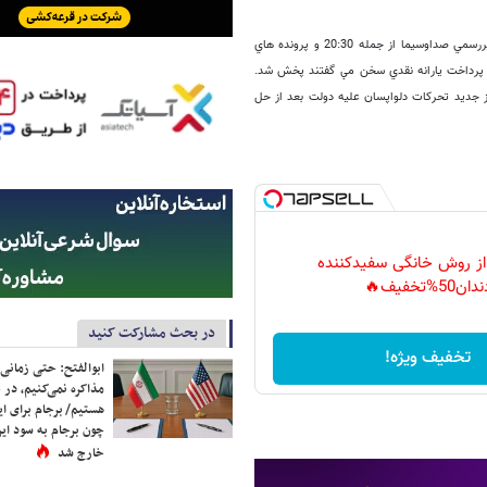
انتشار این تصویر در فضای مجازی در حالی است که روز گذشته نیز در بخش هاي خبري غيررسمي صداوسيما از جمله 20:30 و پرونده هاي
ي پرداخت يارانه نقدي سخن مي گفتند پخش شد.
فاز جدید تحرکات دلواپسان علیه دولت بعد از حل
 از روش خانگی سفیدکننده
دان50%تخفیف🔥
در بحث مشارکت کنید
تخفیف ویژه!
ابوالفتح: حتی زمانی 
مذاکره نمی‌کنیم، در 
هستیم/ برجام برای ای
چون برجام به سود ایرا
خارج شد