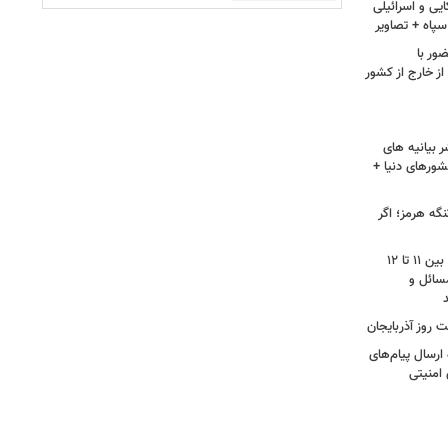
یی و اسرائیلی
پاه + تصاویر
ور با
ز خارج از کشور
 بیانیه های
شورهای دنیا +
گه هرمز؛ اگر
محمودزاده: نمره مجلس دوازهم از ۲۰، بین ۱۱ تا ۱۲
سائل و
 روز آذربایجان
رسال پیام‌های
 امنیتی