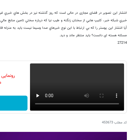
خبري شبکه خبر، کليپ هايي از سخنان زنگنه و طيب نيا که درباره سختي تامين منابع مال
آیا انتشار اين پوستر را که بي ارتباط با اين نوع خبرهاي صدا وسيما نيست باید به منزله 
مسئله هسته ای دانست؟ باید منتظر ماند و دید.
27214
رونمایی
دن
کد مطلب
453673