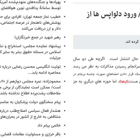
پهپادها و جنگنده‌های منهدم‌شده آمریکا
توسط سامانۀ پدافندی نوین هوافضای س
رود دلواپس ها از
خطیب نماز جمعه تهران: افرادی برای حض
پوشش‌های ناهنجار در عرصه اجتماعی، ا
دلار و ارز دریافت می‌کنند
رهبر شهید در جمع خبرنگاران!
کرده اند.
پیشنهاد نماینده مجلس: استخراج و نشر
اسلامی در مسئله حقوق بشر به سایر ک
جزئیات
ر حال انتشار است. اگرچه طی دو سال
سرانجام رسیدن مذاکرات به نظر می رسد
توئیت انگلیسی محسن رضایی درباره تن
محاصره ادامه یابد...
سک قرار دادن امضاهاي صورت جلسه برجام در
، اما حوزه هاي ديگري به جز
 هستند
(اینجا)
است/ ممکن است نمایندگان از برخی م
ملاحظات پشت‌پرده اطلاع نداشته باشند
پیام سخنگوی دولت پزشکیان به مناسبت
هشدار فعال سیاسی اصلاح‌طلب درباره ا
متناقض به خارج از کشور در بحران‌های
خاتمی پیام داد
باقر خرازی و مسئولیت مقامات قضایی