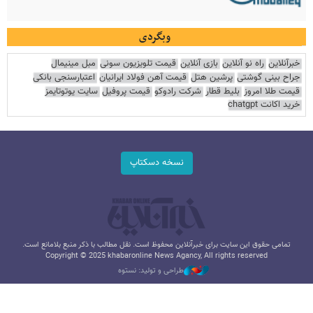
وبگردی
خبرآنلاین
راه نو آنلاین
بازی آنلاین
قیمت تلویزیون سونی
مبل مینیمال
جراح بینی گوشتی
پرشین هتل
قیمت آهن فولاد ایرانیان
اعتبارسنجی بانکی
قیمت طلا امروز
بلیط قطار
شرکت رادوکو
قیمت پروفیل
سایت یوتوتایمز
خرید اکانت chatgpt
نسخه دسکتاپ
تمامی حقوق این سایت برای خبرآنلاین محفوظ است. نقل مطالب با ذکر منبع بلامانع است.
Copyright © 2025 khabaronline News Agancy, All rights reserved
طراحی و تولید: نستوه