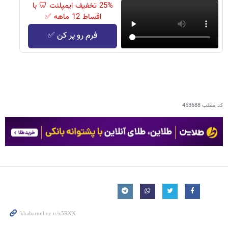
25% تخفیف ایمپلنت 🦷 با
اقساط 12 ماهه ✅
فرم رو پر کن ✅
کد مطلب
453688