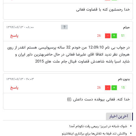
خدا رحمشون کنه با قضاوت فغانی
میثم
۰۸:۰۰ - ۱۳۹۴/۰۶/۱۳
پاسخ
26
51
در جواب بی نام 12:09:10 من خودم 32 ساله پرسپولیسی هستم انقدر از روی
هیجان نظر ندید اتفاقا اقای علیرضا فغانی در حال حاضربهترین داور ایران و
شاید اسیا باشه شاهدش قضاوت فینال جام ملت های 2015
بدون نام
۲۰:۰۳ - ۱۳۹۴/۰۶/۱۳
پاسخ
26
15
خدا کنه. فغانی بیوفده دست داعش :)))
آخرین اخبار
شوک شبانه در تبریز؛ ربیعی رفت نکونام آمد!
واکنش تند فیفا به تلاش‌ها برای برکناری اینفانتینو