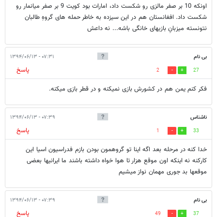
اونکه 10 بر صفر مالزی رو شکست داد، امارات بود کویت 9 بر صفر میانمار رو
شکست داد. افغانستان هم در این سیزده به خاطر حمله های گروهِ طالبان
نتونسته میزبانِ بازیهای خانگی باشه... نه داعش
بی نام
۰۷:۳۱ - ۱۳۹۴/۰۶/۱۳
پاسخ
2
27
فکر کنم یمن هم در کشورش بازی نمیکنه و در قطر بازی میکنه.
ناشناس
۰۷:۳۹ - ۱۳۹۴/۰۶/۱۳
پاسخ
1
33
خدا کنه در مرحله بعد اگه اینا تو گروهمون بودن بازم فدراسیون اسیا این
کارکنه نه اینکه اون موقع هزار تا هوا خواه داشته باشند ما ایرانیها بعضی
موقعها بد جوری مهمان نواز میشیم
بی نام
۰۷:۳۹ - ۱۳۹۴/۰۶/۱۳
پاسخ
49
37