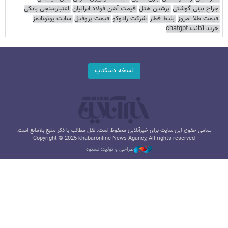
جراح بینی گوشتی
پرشین هتل
قیمت آهن فولاد ایرانیان
اعتبارسنجی بانکی
قیمت طلا امروز
بلیط قطار
شرکت رادوکو
قیمت پروفیل
سایت یوتوتایمز
خرید اکانت chatgpt
نسخه دسکتاپ
تمامی حقوق این سایت برای خبرآنلاین محفوظ است. نقل مطالب با ذکر منبع بلامانع است.
Copyright © 2025 khabaronline News Agancy, All rights reserved
طراحی و تولید: نستوه