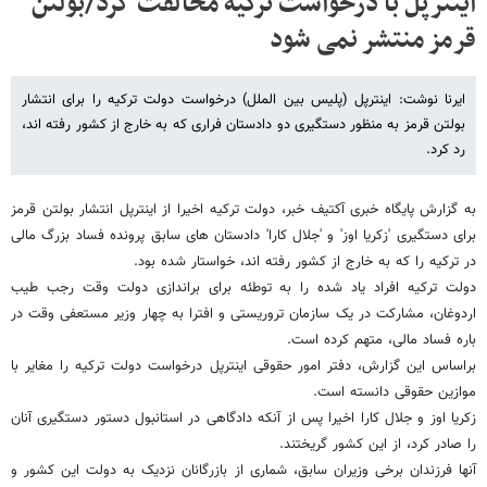
اینترپل با درخواست ترکیه مخالفت کرد/بولتن
قرمز منتشر نمی شود
ایرنا نوشت: اینترپل (پلیس بین الملل) درخواست دولت ترکیه را برای انتشار
بولتن قرمز به منظور دستگیری دو دادستان فراری که به خارج از کشور رفته اند،
رد کرد.
به گزارش پایگاه خبری آکتیف خبر، دولت ترکیه اخیرا از اینترپل انتشار بولتن قرمز
برای دستگیری 'زکریا اوز' و 'جلال کارا' دادستان های سابق پرونده فساد بزرگ مالی
در ترکیه را که به خارج از کشور رفته اند، خواستار شده بود.
دولت ترکیه افراد یاد شده را به توطئه برای براندازی دولت وقت رجب طیب
اردوغان، مشارکت در یک سازمان تروریستی و افترا به چهار وزیر مستعفی وقت در
باره فساد مالی، متهم کرده است.
براساس این گزارش، دفتر امور حقوقی اینترپل درخواست دولت ترکیه را مغایر با
موازین حقوقی دانسته است.
زکریا اوز و جلال کارا اخیرا پس از آنکه دادگاهی در استانبول دستور دستگیری آنان
را صادر کرد، از این کشور گریختند.
آنها فرزندان برخی وزیران سابق، شماری از بازرگانان نزدیک به دولت این کشور و