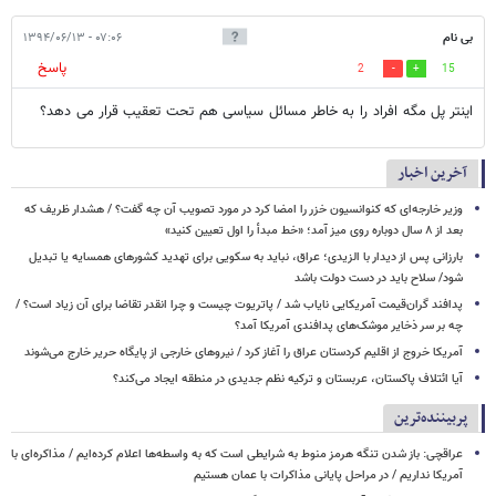
بی نام
۰۷:۰۶ - ۱۳۹۴/۰۶/۱۳
پاسخ
2
15
اینتر پل مگه افراد را به خاطر مسائل سیاسی هم تحت تعقیب قرار می دهد؟
آخرین اخبار
وزیر خارجه‌ای که کنوانسیون خزر را امضا کرد در مورد تصویب آن چه گفت؟ / هشدار ظریف که
بعد از ۸ سال دوباره روی میز آمد؛ «خط مبدأ را اول تعیین کنید»
بارزانی پس از دیدار با الزیدی؛ عراق، نباید به سکویی برای تهدید کشورهای همسایه یا تبدیل
شود/ سلاح باید در دست دولت باشد
پدافند گران‌قیمت آمریکایی نایاب شد / پاتریوت چیست و چرا انقدر تقاضا برای آن زیاد است؟ /
چه بر سر ذخایر موشک‌های پدافندی آمریکا آمد؟
آمریکا خروج از اقلیم کردستان عراق را آغاز کرد / نیروهای خارجی از پایگاه حریر خارج می‌شوند
آیا ائتلاف پاکستان، عربستان و ترکیه نظم جدیدی در منطقه ایجاد می‌کند؟
پربیننده‌ترین
عراقچی: باز شدن تنگه هرمز منوط به شرایطی است که به واسطه‌ها اعلام کرده‌ایم / مذاکره‌ای با
آمریکا نداریم / در مراحل پایانی مذاکرات با عمان هستیم