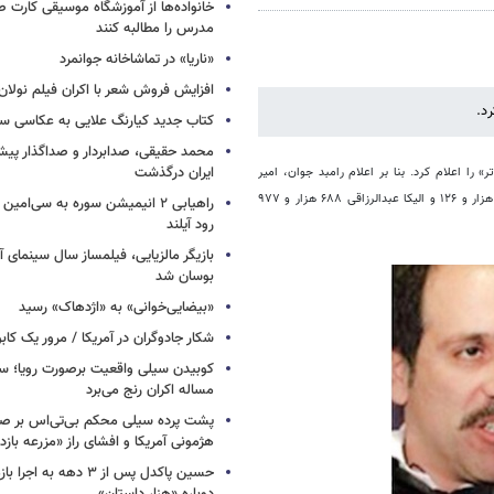
خانواده‌ها از آموزشگاه موسیقی کارت
مدرس را مطالبه کنند
«ناریا» در تماشاخانه جوانمرد
افزایش فروش شعر با اکران فیلم نولان
رد.
کتاب جدید کیارنگ علایی به عکاسی س
محمد حقیقی، صدابردار و صداگذار پ
ایران درگذشت
ر
»
را اعلام کرد. بنا بر اعلام رامبد جوان، امیر
خواه ۴۲۹ هزار و ۱۲۶ و الیکا عبدالرزاقی ۶۸۸ هزار و ۹۷۷
راهیابی ۲ انیمیشن سوره به سی‌امی
رود آیلند
بازیگر مالزیایی، فیلمساز سال سینمای آ
بوسان شد
«بیضایی‌خوانی» به «اژدهاک» رسید
شکار جادوگران در آمریکا / مرور یک کاب
کوبیدن سیلی واقعیت برصورت رویا؛ سی
مساله اکران رنج می‌برد
پشت پرده سیلی محکم بی‌تی‌اس بر صو
هژمونی آمریکا و افشای راز «مزرعه بازد
حسین پاکدل پس از ۳ دهه به ا