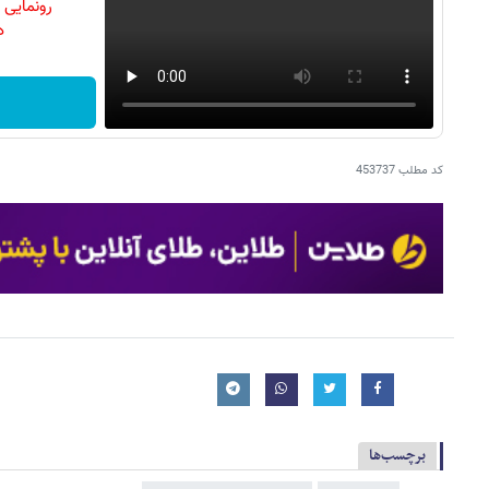
رونمایی
دن
کد مطلب
453737
برچسب‌ها