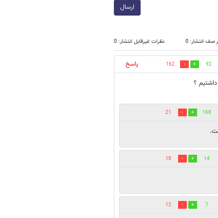
ارسال
 صف انتشار: 0
نظرات غیرقابل انتشار: 0
پاسخ
162
92
داشتیم ؟
21
168
ت.
18
14
12
7