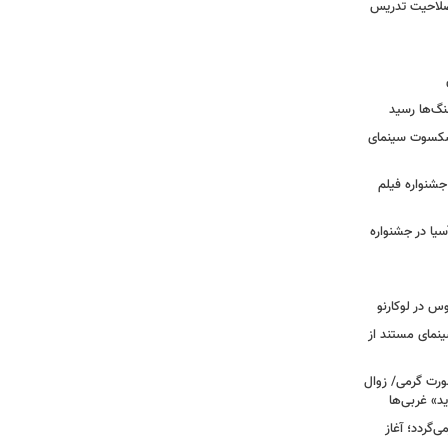
 صلاحیت تدریس
نگ‌ها رسید
یشکسوت سینمای
ن جشنواره فیلم
سیا در جشنواره
وس در لوکارنو
نمای مستند از
رت گرمی/ زوال
ید» غربی‌ها
جرا بازمی‌گردد؛ آغاز