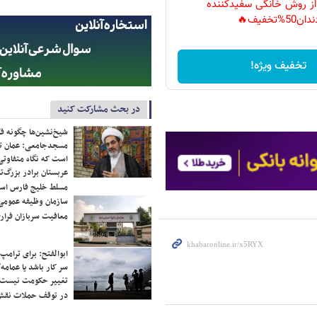
 از روش خانگی سفیدکننده
دان50%تخفیف🔥
تخفیف ویژه!
در بحث مشارکت کنید
شیخ‌نشین‌ها چگونه فک
مسجدجامعی: عمان تن
است که نگاه متفاوتی 
عربستان برادر بزرگ‌
مسلط خلیج فارس ا
سازمان وظیفه عمومی 
معافیت سربازان فراری
ابوالفتح: برای ترامپ
سر کار باشد یا عمامه/
تغییر حکومت نیست/ 
در توقف حملات نقش