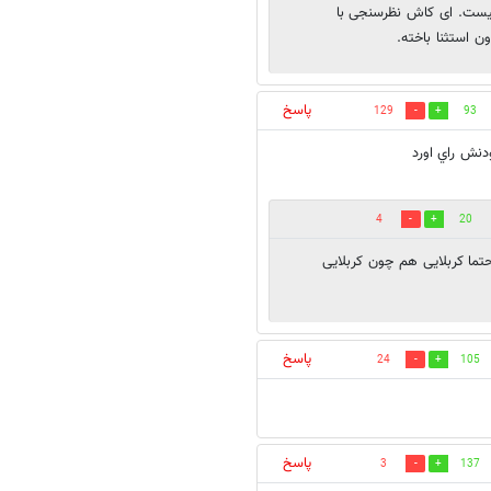
 نیست. ای کاش نظرسنجی با
ن استثنا باخته.
پاسخ
129
93
نش راي اورد
4
20
تما کربلایی هم چون کربلایی
پاسخ
24
105
پاسخ
3
137