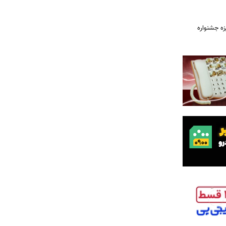
یزه جشنواره