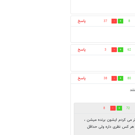
پاسخ
37
8
پاسخ
3
62
پاسخ
38
80
ند
8
72
ر می کردم ایشون برنده میشن ،
 هر کس نظری داره ولی حداقل