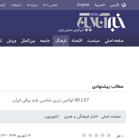
فارسی
العربية
English
تماس با ما
درباره ما
تبلیغات
آرشی
صفحه اصلی
سیاست
اقتصاد
فرهنگ
جامعه
بین‌الملل
ورزش
تا
مطالب پیشنهادی
IM LS7 لوکس ترین شاسی بلند برقی ایران
صفحه اصلی
اخبار فرهنگی و هنری
تلویزیون
۱۳ شهریور ۱۳۹۴ - ۰۸:۳۳
۰ نفر