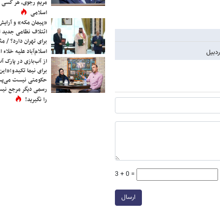
مریم رجوی، هر کسی 
اسلامی
«پیمان مکه» و آرایش
ائتلاف نظامی جدید 
برای تهران دارد؟ / مث
اسلام‌آباد علیه خلاء
از آب‌بازی در پارک آ
برای نیما تکیدو؛«این
حکومتی نیست می‌پسن
رسمی دیگر مرجع نیست
را نگیرید!
3 + 0 =
ارسال