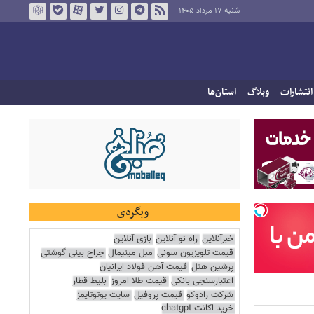
شنبه ۱۷ مرداد ۱۴۰۵
انتشارات
وبلاگ
استان‌ها
وبگردی
خبرآنلاین
راه نو آنلاین
بازی آنلاین
قیمت تلویزیون سونی
مبل مینیمال
جراح بینی گوشتی
پرشین هتل
قیمت آهن فولاد ایرانیان
اعتبارسنجی بانکی
قیمت طلا امروز
بلیط قطار
شرکت رادوکو
قیمت پروفیل
سایت یوتوتایمز
خرید اکانت chatgpt