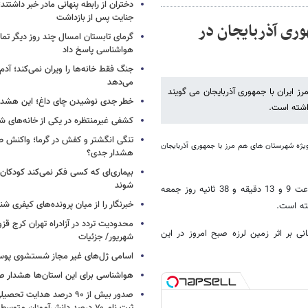
دختران از رابطه پنهانی مادر خبر داشتند؛
جنایت پس از بازداشت
ه ۵.۷ ریشتری جمهوری آذربایجان در
گرمای تابستان امسال چند روز دیگر تما
هواشناسی پاسخ داد
جنگ فقط خانه‌ها را ویران نمی‌کند؛ آدم‌
می‌دهد
رز ایران با جمهوری آذربایجان می گویند
خطر جدی نوشیدن چای داغ؛ این هشدار 
اشته است.
کشفی غیرمنتظره در یکی از خانه‌های ش
تنگی انگشتر و کفش در گرما؛ واکنش ط
جان بود، استان اردبیل به ویژه شهرستان های هم مرز با جمهوری آذربایجان
هشدار جدی؟
بیماری‌ای که کسی فکر نمی‌کند کودکان ب
شوند
به گزارش پایگاه زلزله نگاری موسسه ژئو فیزیک دانشگاه تهران، این زلزله ساعت 9 و 13 دقیقه و 38 ثانیه روز جمعه
خبرنگار را از میان پرونده‌های کیفری شن
ی بر اثر زمین لرزه صبح امروز در این
شهریور/ جزئیات
اسامی ژل‌های غیر مجاز شستشوی پو
هواشناسی برای این استان‌ها هشدار صا
صدور بیش از ۹۰ درصد هدایت 