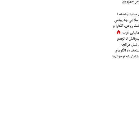
جز جمهوری
 جدید منطقه /
اسلامی چه پیامی
لث ریاض، آنکارا و
 امنیتی غرب
ب‌وآتش تا تجمع
 نسل هرآنچه
دند»/ الگوهای
ند/ یقه نوجوان‌ها