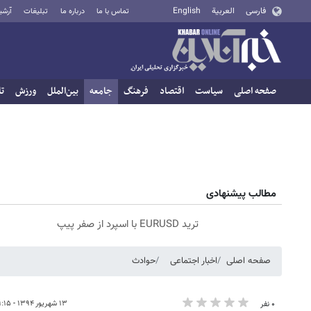
فارسی
العربية
English
تماس با ما
درباره ما
تبلیغات
آرشی
صفحه اصلی
سیاست
اقتصاد
فرهنگ
جامعه
بین‌الملل
ورزش
تا
مطالب پیشنهادی
ترید EURUSD با اسپرد از صفر پیپ
صفحه اصلی
اخبار اجتماعی
حوادث
۱۳ شهریور ۱۳۹۴ - ۰۹:۱۵
۰ نفر