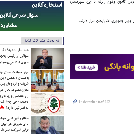
دن کانون وقوع زلزله با این شهرستان
وار جمهوری آذربایجان قرار دارند.
در بحث مشارکت کنید
شما نظر بدهید/ اگر خ
سوالی از رئیس جمه
خبری فردا می‌پرسیدی
نماز جماعت سران ترک
پاکستان + عکس / بن‌س
شریف و اردوغان پس ا
دفاع مشترک نماز خوا
راز دشمنی وزیرخارجه 
یوسف رجی چه ارتباط
به اسرائیل دارد؟
سناتور آمریکایی خواه
برای شورش در ایران 
فرقی نمی‌کند پسر شاه 