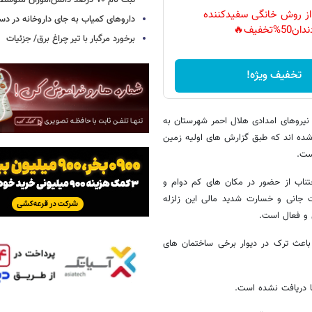
ثبت نام ۷۰ درصد دانش‌آموزان متوسطه اول
 از روش خانگی سفیدکننده
داروهای کمیاب به جای داروخانه در دس
دان50%تخفیف🔥
برخورد مرگبار با تیر چراغ برق/ جزئیات
تخفیف ویژه!
 نیروهای امدادی هلال احمر شهرستان به
 شده اند که طبق گزارش های اولیه زمین
ست.
تناب از حضور در مکان های کم دوام و
ات جانی و خسارت شدید مالی این زلزله
 و فعال است.
 باعث ترک در دیوار برخی ساختمان های
تا دریافت نشده است.