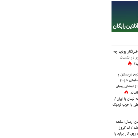
برنگار بودید چه
ور در نشست
د؟
یه، عربستان و
لمان، شهباز
ز امضای پیمان
ندند
لبنان با ایران /
ی با حزب نزدیک
ان ارسال اسلحه
شد / تد کروز:
روی کار بیاید یا