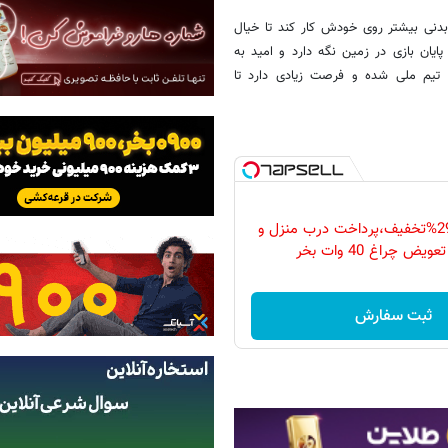
بدنی بیشتر روی خودش كار كند تا خیال
یان بازی در زمین نگه دارد و امید به
لی دایی وارد تركیب تیم ملی شده و فرصت زیادی دارد تا
فقط امروز با 29%تخفیف،پرداخت درب منزل و
ویض چراغ 40 وات بخر
ثبت سفارش