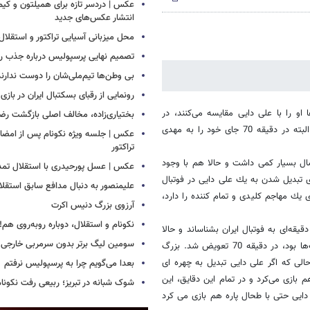
عکس | دردسر تازه برای همیلتون و کیم 
انتشار عکس‌های جدید
محل میزبانی آسیایی تراکتور و استق
تصمیم نهایی پرسپولیس درباره جذب رض
بی وطن‌ها تیم‌ملی‌شان را دوست ندارند
رونمایی از رقبای بسکتبال ایران در بازی
او را با علی دایی مقایسه می‌كنند، در
بختیاری‌زاده، مخالف اصلی بازگشت رضا
مسابقه با گوام عملكرد درخشانی داشت و دو گل زیبا به این تیم زد. آزمون البته در دقیقه 70 جای خود را به مهدی
عکس | جلسه ویژه نکونام پس از امضای 
تراکتور
ل بسیار كمی داشت و حالا هم با وجود
عکس | عسل پورحیدری با استقلال تمدی
ی تبدیل شدن به یك علی دایی در فوتبال
علیمنصور به دنبال مدافع سابق استقلا
 یك مهاجم كلیدی و تمام كننده را دارد،
آرزوی بزرگ دنیس اکرت
نکونام و استقلال، دوباره روبه‌روی هم!
ن مهاجم در جام ملت‌های آسیا نتوانست خودش را به عنوان یك مهاجم 90 دقیقه‌ای به فوتبال ایران بشناساند و حالا
سومین لیگ برتر بدون سرمربی خارجی
هم در بازی با گوام، با وجود اینكه این مسابقه سبك تر از بازی‌های جام ملت‌ها بود، در دقیقه 70 تعویض شد. بزرگ
ت كه نمی‌تواند 90 دقیقه‌ای باشد درحالی كه اگر علی دایی تبدیل به چهره ای
بعدا می‌گویم چرا به پرسپولیس نرفتم
ه ای در فوتبال ایران شد، به این دلیل بود كه به راحتی تا دقیقه 120 هم بازی می‌كرد و در تمام این دقایق، این
شوک شبانه در تبریز؛ ربیعی رفت نکونام
دایی حتی با طحال پاره هم بازی می كرد