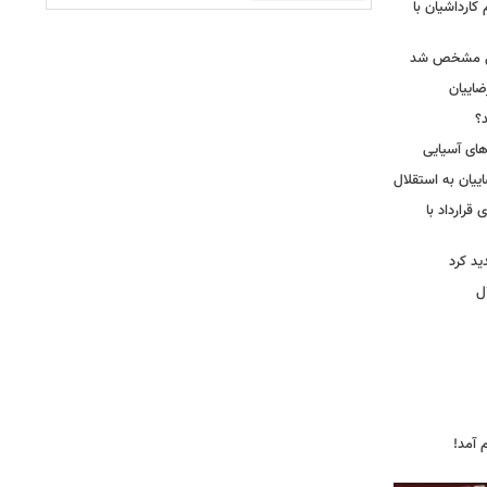
کارداشیان با
لال مشخص شد
اییان
؟
‌های آسیایی
ییان به استقلال
قرارداد با
د کرد
ل
 آمد!