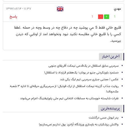
مهدي
۱۱:۳۷ - ۱۳۹۴/۰۶/۱۴
پاسخ
1
1
قليچ خاني فقط 5 مي پوشيد چه در دفاع چه در وسط وچه در حمله .لطفا
كسي را با قليچ خاني مقايسه نكنيد نبود ونخواهد امد از اونايي كه ديدن
بپرسيد.
آخرین اخبار
سرمربی سابق استقلال در یک‌قدمی نیمکت آفریقای جنوبی
دستمزد باورنکردنی جنپو در یونان؛ یک‌هفتم قرارداد با استقلال!
عکس | مجتبی جباری سرمربی تیم لیگ یکی شد
روایت جذاب گزینه نیمکت استقلال از ترک فوتبال؛ از سرمربیگری حرفه‌ای تا اداره ۳ شعبه
مک‌دونالد!
نفرات شایسته خوزستان به مسابقات انتخابی تیم ملی پاورلیفتینگ اعزام می‌شوند
پربیننده‌ترین
پدر لیونل مسی درگذشت
واکنش پزشکیان به بازسازی ورزشگاه آزادی: پول نداریم نمی‌سازیم!