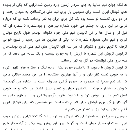
هافبک جوان تیم سایپا به جای سردار آزمون وارد زمین شد.ترابی که یکی از پدیده
های فوتبال ایران است برای سومین بار برای تیم ملی بزرگسالان به میدان رفت.او
در دو بازی گذشته توانسته بود یک گل برای ایران به ثمر برساند.نکته ای که درباره
ترابی در این بازی به چشم می خورد شماره پیراهن او بود.شماره 6.شماره ای که
قبل از او سال ها بر تن کاپیتان تیم ملی جواد نکونام بود.در طول تاریخ فوتبال
ایران و تیم ملی همواره شماره 6 به یکی از بهترین ها می رسید.از قلیچ خوانی
گرفته تا کریم باقری و نکونام که هر سه آنها کاپیتان های تیم ملی ایران بودند.حال
کارلوس کروش این شماره با ارزش را به جوان بیست و یک ساله می دهد که در
سه بازی ملی توانسته دو گل به ثمر برساند.
کارلوس کروش با دعوت از بازیکنان جوان نشان داده لیگ و ستاره های ظهور کرده
را به خوبی تحت نظر دارد و از آنها بهترین استفاده را می برد.مجید جلالی مربی
کار بلد تیم سایپا که همواره به جوان گرایی معروف است در اینباره می گوید:«از
کروش به خاطر دعوت از بازیکنان جوان و تغییر نسل تشکر می کنم.او به خوبی
نسل تیم ملی را عوض کرد و با دعوت طارمی،آزمون،ترابی و ... و بازی دادن به
آنها کار بزرگی برای فوتبال ایران انجام داده است.هر شخصی که برای فوتبال ایران
قدم مثبتی بردارد ازز او تشکر می کنیم.»
سرمربی سایپا درباره شماره ای که کروش به ترابی داد گفت:« ترابی بازیکن خوب
تیم ماست.او بسیار جوان است و اگر همین طور پیش برود یکی از آینده دار های