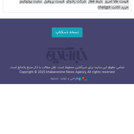
قیمت طلا امروز
بلیط قطار
شرکت رادوکو
قیمت پروفیل
سایت یوتوتایمز
خرید اکانت chatgpt
نسخه دسکتاپ
تمامی حقوق این سایت برای خبرآنلاین محفوظ است. نقل مطالب با ذکر منبع بلامانع است.
Copyright © 2025 khabaronline News Agancy, All rights reserved
طراحی و تولید: نستوه