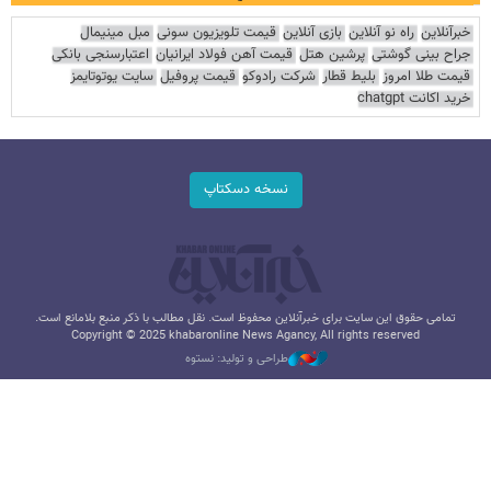
خبرآنلاین
راه نو آنلاین
بازی آنلاین
قیمت تلویزیون سونی
مبل مینیمال
جراح بینی گوشتی
پرشین هتل
قیمت آهن فولاد ایرانیان
اعتبارسنجی بانکی
قیمت طلا امروز
بلیط قطار
شرکت رادوکو
قیمت پروفیل
سایت یوتوتایمز
خرید اکانت chatgpt
نسخه دسکتاپ
تمامی حقوق این سایت برای خبرآنلاین محفوظ است. نقل مطالب با ذکر منبع بلامانع است.
Copyright © 2025 khabaronline News Agancy, All rights reserved
طراحی و تولید: نستوه