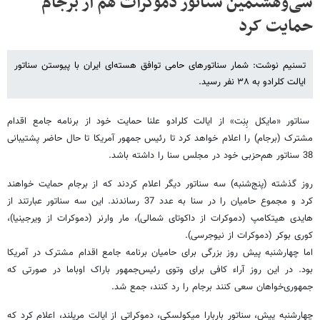
سی‌وهشتمین سناتور دموکرات هم از برجام
حمایت کرد
تسنیم نوشت: شمار سناتورهای حامی توافق هسته‌ای ایران با پیوستن سناتور
ایالت کلرادو به ۳۸ نفر رسید.
سناتور «مایکل بِنِت» از ایالت کلرادو علنا حمایت خود از برنامه جامع اقدام
مشترک (برجام) را اعلام خواهد کرد تا رئیس جمهور آمریکا تا حال حاضر پشتیبانی
38 سناتور هم‌حزبی خود در مجلس سنا را داشته باشد.
روز گذشته (پنج‌شنبه) سه سناتور دیگر اعلام کردند که از برجام حمایت خواهند
کرد و مجموع حامیان را در سنا به عدد 37 رساندند. این سه سناتور عبارتند از
هایدی هیتکامپ (دموکرات از داکوتای شمالی)، مار وارنر (دموکرات از ویرجینیا)،
کوری بوکر (دموکرات از نیوجرسی).
اما چهارشنبه پیش روز بزرگی برای حامیان برنامه جامع اقدام مشترک در آمریکا
بود. در این روز آراء کافی برای وتوی رئیس‌جمهور باراک اوباما در صورتی که
جمهوری‌خواهان سعی کنند برجام را رد کنند، جمع شد.
چهارشنبه پیش، سناتور باربارا میکولسکی، دموکراتی از ایالت مریلند، اعلام کرد که