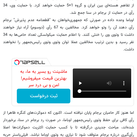
از تفاهم هسته‌ای بین ایران و گروه 1+5 حمایت خواهد کرد. با حمایت وی، 34
رأی در حمایت از برجام در سنا جمع شد.
اوباما وعده داده در صورتی که جمهوری‌خواهان به "قطعنامه عدم پذیرش" برجام
رأی دهند آن را وتو خواهد کرد. مخالفین به 67 رأی (دوسوم) آراء نیاز خواهند
داشت تا وتوی وی را خنثی کنند. با اعلام حمایت میکولسکی تعداد حامی‌ها به 34
نفر رسید و بدین ترتیب مخالفین عملا توان وتوی وتوی رئیس‌جمهور را نخواهند
داشت.
ماشینت رو بسپر به ما، به
بهترین قیمت میفروشیم!
امن و بی درد سر
ثبت درخواست
اما هنوز کار حامیان برجام پایان نیافته است. اکنون که دموکرت‌های کنگره ظاهرا از
رأی کافی برای حفظ وتوی رئیس‌جمهور اوباما، در صورت رد برجام در سنا، برخوردار
شده‌اند، مباحث جدیدی درگرفته تا با کسب حمایت اکثریت دموکرات‌ها اصلا
رأی‌گیری درباره برجام متوقف شود تا نیازی به وتوی اوباما نباشد. فیلی‌باستر حربه