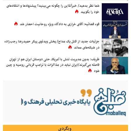
شما نظر بدهید/ خبرآنلاین را چگونه می‌بینید؟ پیشنهادها و انتقادهای
خود را بگویید
قوه قضائیه: آقای خرازی به دادگاه ویژه روحانیت احضار شد
جزئیات جدید از قتل یک مداح/ پخش ویدئوی پیکر حمیدرضا رجب‌زاده
در شبکه‌های معاند
ظریف: بدون مدیریت تنش با آمریکا، حتی دوستان ایران هم از تهران
فاصله می‌گیرند/ایران نباید در مذاکرات با ترامپ قربانی روسیه و چین
شود
وبگردی