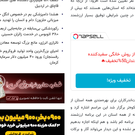
کشف ۵۸ میلیاردی دستگاه های استخ
نفر تعیین شده است افزود: از آن‌جا که
قاچاق در اردبیل
ته‌اند که استان‌هایی هستند که بیش از
هشدا دامپزشکی بم در خصوص انگل خط
در چنین شرایطی توفیق بسیار ارزشمند
میزبانی حلزون/ دام و انسان را تهدید م
۳۸۰ اتوبوس در خدمت زائران حسینی
ناترازی انرژی، مانع بزرگ توسعه معادن
احیای بزرگ‌ترین واحد تولید فروکروم خا
 از روش خانگی سفیدکننده
رفسنجان/ ورود ۴۰ میلیون دلا
دان50%تخفیف🔥
کرمان
تخفیف ویژه!
درکاران برای بهره‌مندی همه استان از
‌تر برگزار شد این مراسم اشاره کرد و
از همه استان در این برنامه ارزشمند
 برنامه کم باشد و هم اینکه اجازه بدهیم
نشده و این دیدار می‌تواند آثار و برکات