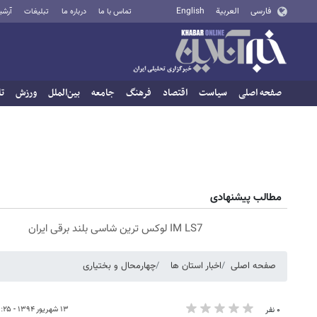
فارسی
العربية
English
تماس با ما
درباره ما
تبلیغات
آرشی
صفحه اصلی
سیاست
اقتصاد
فرهنگ
جامعه
بین‌الملل
ورزش
تا
مطالب پیشنهادی
IM LS7 لوکس ترین شاسی بلند برقی ایران
صفحه اصلی
اخبار استان ها
چهارمحال و بختیاری
۱۳ شهریور ۱۳۹۴ - ۱۹:۲۵
۰ نفر