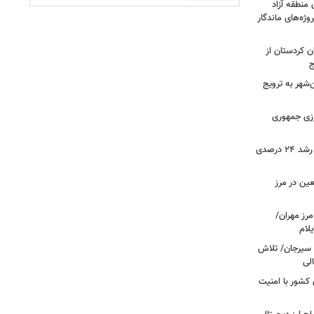
 منطقه آزاد
وژه‌های ماندگار
ن کردستان از
ج
هر به ترویج
رزی جمهوری
ثبت بیش از ۲.۷ میلیون تردد در ایلام؛ رشد ۲۴ درصدی
عین در مرز
 مرز مهران/
د سیرجان/ تلاش
لی
 مرزهای کشور با امنیت