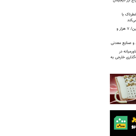
راج ارز دیجیتال
رناک با
ی‌کند
رکوردشکنی بی‌سابقه در جابه‌جایی اربعین/ ۷ هزار و
 و صنایع معدنی
ورمیانه در
ر سرمایه‌گذاری خارجی به