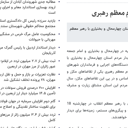
مطالبه جدی شهروندان آبادان از سازمان
اروند بهسازی استاندارد معابر و اجرای پر
م معظم رهبری
است
بازدید سرزده رئیس کل دادگستری استا
مجتمع محاکم حقوقی شهرستان سنند
ستان چهارمحال و بختیاری با رهبر معظم
محکومیت عامل مرگ خرس در مشگین‌ش
مهربانی با حیوانات
دیدار استاندار اردبیل با رئیس گمرک م
یه در چهارمحال و بختیاری و امام جمعه
آذربایجان
ار مردم استان چهارمحال و بختیاری با
ستگاه‌های اجرایی و فرمانداران شهرهای
عبور زائران از مرز مهران در اربعین
قام معظم رهبری یکی از تقاضاهای مکرّر و
نظارت تعزیرات بر بازار و حمل و نقل ارب
اساس و در پی این تقاضاهای مکرّر، سال
مهران، ۲۸ پرونده تخلف تشکیل شد
مردم این استان مشتاق زیارت و مشرف
افزایش ۲۰۰ درصدی فروش سوغات در
تأمین ۱۴.۵ میلیارد دینار ارز اربعین در ایلام
گام دوم افزایش سرمایه در جهان فولا
نماینده ولی فقیه در استان از فراهم شدن زمینه‌ها برای دیدار مردم استان با رهبر معظم انقلاب در چهارشنبه 18
برای تقویت ساختار نقدینگی و اصلاح ما
پیگری‌های مستمر، زمینه‌ها برای دیدار
تردد بیش از ۳.۴ میلیون زائر از
ق خواهدشد.
کامل