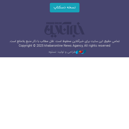
نسخه دسکتاپ
تمامی حقوق این سایت برای خبرآنلاین محفوظ است. نقل مطالب با ذکر منبع بلامانع است.
Copyright © 2025 khabaronline News Agancy, All rights reserved
طراحی و تولید: نستوه