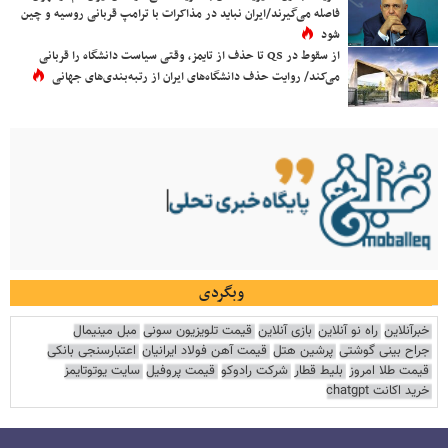
فاصله می‌گیرند/ایران نباید در مذاکرات با ترامپ قربانی روسیه و چین
شود
از سقوط در QS تا حذف از تایمز، وقتی سیاست دانشگاه را قربانی
می‌کند/ روایت حذف دانشگاه‌های ایران از رتبه‌بندی‌های جهانی
وبگردی
خبرآنلاین
راه نو آنلاین
بازی آنلاین
قیمت تلویزیون سونی
مبل مینیمال
جراح بینی گوشتی
پرشین هتل
قیمت آهن فولاد ایرانیان
اعتبارسنجی بانکی
قیمت طلا امروز
بلیط قطار
شرکت رادوکو
قیمت پروفیل
سایت یوتوتایمز
خرید اکانت chatgpt