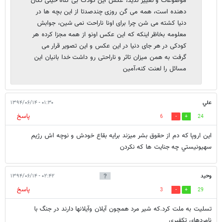
موضوعات و تغییر ندید، عکس این کودک بی گناه خیلی تکان
دهنده است، همه می گن روزی چندصدتا از این بچه ها در
دنیا کشته می شن چرا برای اونا ناراحت نمی شین، جوابش
معلومه بخاظر اینکه که این عکس اونو از همه مجزا کرده هر
کودکی در هر جای دنیا در این عکس و این تصویر قرار می
گرفت به همن میزان تاثر و ناراحتی رو داشت خدا بانیان این
مسائل را لعنت کنه،آمین
علي
۰۱:۳۰ - ۱۳۹۴/۰۶/۱۴
پاسخ
6
24
اين اروپا كه دم از حقوق بشر ميزند برايه بقاع خودش و نوچه اش رژيم
سهيونيستي چه جنايت ها كه نكردن
وحید
۰۲:۴۲ - ۱۳۹۴/۰۶/۱۴
پاسخ
3
29
تسلیت به ملت کرد.که شیر مرد همچون آیلان وآیلانها دارند در جنگ با
نامردهای تکفیری