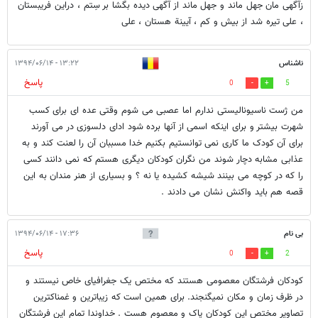
زآگهی مان جهل ماند و جهل ماند از آگهی ديده بگشا بر سِتم ، دراين فريبستان
، علی تیره شد از بیش و کم ، آیینة هستان ، علی
ناشناس
۱۳:۲۲ - ۱۳۹۴/۰۶/۱۴
پاسخ
0
5
من ژست ناسیونالیستی ندارم اما عصبی می شوم وقتی عده ای برای کسب
شهرت بیشتر و برای اینکه اسمی از آنها برده شود ادای دلسوزی در می آورند
برای آن کودک ما کاری نمی توانستیم بکنیم خدا مسببان آن را لعنت کند و به
عذابی مشابه دچار شوند من نگران کودکان دیگری هستم که نمی دانند کسی
را که در کوچه می بینند شیشه کشیده یا نه ؟ و بسیاری از هنر مندان به این
قصه هم باید واکنش نشان می دادند .
بی نام
۱۷:۳۶ - ۱۳۹۴/۰۶/۱۴
پاسخ
0
2
کودکان فرشتگان معصومی هستند که مختص یک جغرافیای خاص نیستند و
در ظرف زمان و مکان نمیگنجند. برای همین است که زیباترین و غمناکترین
تصاویر مختص این کودکان پاک و معصوم هست . خداوندا تمام این فرشتگان