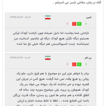
گناه در زمان سلاخی شدن می اندیشم .
امین
۰۹:۰۲ - ۱۳۹۴/۰۶/۱۴
5
6
ناراحتی شما بجاست اما دلیل نمیشه چون ناراحت کودک ایرانی
هستیم دیگه نگران هیچ کودک دیگه ای نباشیم. انسانیت مرز
نمیشناسه. ژست ناسیونالیستی هم دیگه خیلی نخ نما شده
بی نام
۱۰:۰۷ - ۱۳۹۴/۰۶/۱۴
2
5
برادر یا خواهر عزیر این دو موضوع با هم فرق دارن، جلو یک
روانی رو هیچ وقت نمی شه گرفت، هیچ کس در جریان این
قضیه نبوده و خبر نداشته که یک دیوانه می خواه سر یک
کودک هموطن رو بربره، ولی موضوع سوریه چند ساله که
اتفاق افتاده و هم چشم ها شون رو بستن، جنگ قدرت بزرگان
باعث این فجایع شده ، ، لطفا با خلط مبحث اعتبار و ارزش