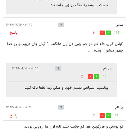
کامنت نمیشه یه جنگ رو زیبا جلوه داد.
سامی
۲۰:۳۵ - ۱۳۹۴/۰۶/۱۳
پاسخ
6
119
"آیلان گیان، دله کم ،تو خوا چون دل یان هاتگه... " آیلان جان،عزیزم،تو رو خدا
چطور دلشون اومده ....
بی نام
۲۰:۵۵ - ۱۳۹۴/۰۶/۱۳
2
13
ببخشید اشتباهی دستم خورد و منفی زدم لطفا پاک کنید
بی نام
۲۰:۴۶ - ۱۳۹۴/۰۶/۱۳
پاسخ
2
11
تو بوسنی و هرزگوین هم کم جنایت نشد تازه اون ها اروپایی بودند