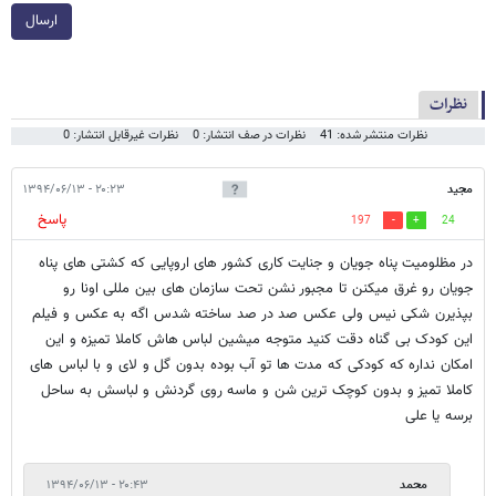
ارسال
نظرات
نظرات منتشر شده: 41
نظرات در صف انتشار: 0
نظرات غیرقابل انتشار: 0
مجید
۲۰:۲۳ - ۱۳۹۴/۰۶/۱۳
پاسخ
197
24
در مظلومیت پناه جویان و جنایت کاری کشور های اروپایی که کشتی های پناه
جویان رو غرق میکنن تا مجبور نشن تحت سازمان های بین مللی اونا رو
بپذیرن شکی نیس ولی عکس صد در صد ساخته شدس اگه به عکس و فیلم
این کودک بی گناه دقت کنید متوجه میشین لباس هاش کاملا تمیزه و این
امکان نداره که کودکی که مدت ها تو آب بوده بدون گل و لای و با لباس های
کاملا تمیز و بدون کوچک ترین شن و ماسه روی گردنش و لباسش به ساحل
برسه یا علی
محمد
۲۰:۴۳ - ۱۳۹۴/۰۶/۱۳