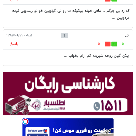
ک زه یی جرگم .. مافی خوته پیلاوکه ت رو تی گرتویبن خو تو زیندویی ئیمه
مردویین ...
آتی
۰۹:۱۱ - ۱۳۹۴/۰۶/۲۱
پاسخ
0
0
آیلان گیان روحه شیرینه کم آرام بخواب....