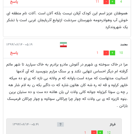
پاسخ
11
4
هموطنان عزیز اسم این کودک آیلان نیست بلکه آلان است .آلات نام منطقه ای
خوش آب وهوادرحومه شهرستان سردشت ازتوابع آذربایجان غربی است با تشکر
یک شهروندکرد
محمد
۰۵:۱۹ - ۱۳۹۴/۰۶/۱۴
پاسخ
1
10
مرا در خاک سوخته ی شهرم در آغوش مادرو برادرم به خاک سپارید تا شهر ماتم
گرفته ام دیگر احساس تنهایی نکند و بر سنگ مزارم بنویسید که آی آدمها
انسانیت مدتهاست که مرده است.باوانه که م ولاته بی نازه که ی تو ده میکه
خاپور کراوه و قه له ره شه کان هاتون شاره که ت داگیر بکه ن به لام شار هه
ر چه ن سوتا کیژوله جوانه کانی ولات لی یان هاتنه ده ست و ده ستیان برین
.بنوه ئازیزه که ی بی ولات که چوار چرا چراکانی سوتاوه و چوار چراکان فرمیسک
بارانن .
فرناز
۰۵:۴۱ - ۱۳۹۴/۰۶/۱۴
1
12