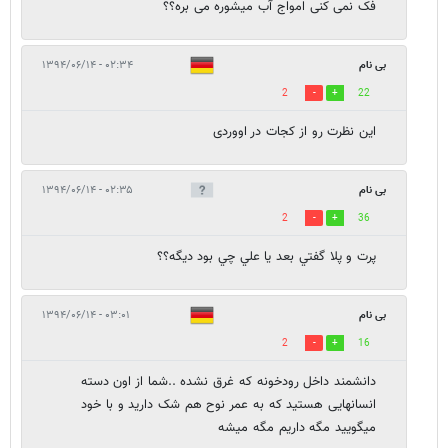
فک نمی کنی امواج آب میشوره می بره؟؟
بی نام
۰۲:۳۴ - ۱۳۹۴/۰۶/۱۴
2
22
این نظرت رو از کجات در اووردی
بی نام
۰۲:۳۵ - ۱۳۹۴/۰۶/۱۴
2
36
پرت و پلا گفتي بعد يا علي چي بود ديگه؟؟
بی نام
۰۳:۰۱ - ۱۳۹۴/۰۶/۱۴
2
16
دانشمند داخل رودخونه که غرق نشده ..شما از اون دسته
انسانهایی هستید که به عمر نوح هم شک دارید و با خود
میگویید مگه داریم مگه میشه