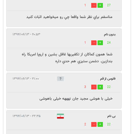
1
27
متاسفم براي نظر شما واقعا چي رو ميخواهيد اثبات كنيد
بدون نام
۲۰:۵۳ - ۱۳۹۴/۰۶/۱۳
1
24
شما همون كماكان از تكفيريها غافل بشين و اروپا امريكا راه
بندازين. دشمن ستيزي هم حدي داره
فلوس از قم
۲۱:۰۰ - ۱۳۹۴/۰۶/۱۳
3
22
خیلی با هوشی مجید جان نهههه خیلی باهوشی
بی نام
۲۲:۳۵ - ۱۳۹۴/۰۶/۱۳
2
22