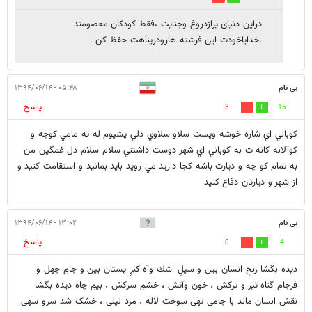
دراین دنیای پرازدروغ وجنایت ،فقط کودکان معصومند
.خدایاخودت این فرشته هارودرپناهت حفظ کن .
بی نام
۰۵:۴۸ - ۱۳۹۴/۰۶/۱۴
پاسخ
3
15
كوباني اي شاره خوشه ويست سلاو سلاوي دلي پشيوم له ته مامي كوچه و
كوآلانه كانه ت به كوباني اي شهر دوست داشتني سلام سلام دل غمگين من
به تمام كو چه و ديارت باشه كجا داريد مي رويد بايد بمانيد و استقامت كنيد و
از شهر و ديارتان دفاع كنيد
بی نام
۱۳:۰۲ - ۱۳۹۴/۰۶/۱۴
پاسخ
0
4
ديده بگشا رنجِ انسان بين و سيلِ اشك وآه كبرِ پستان بين و جامِ جهل و
فرجامِ گناه تير و تركش ، خون وآتش ، خشمِ سركش ، بيمِ چاه دیده بگشا
نقش انسان ماند با جامی تهی سوخت لاله ، مرد لیلی ، خشک شد سرو سهی