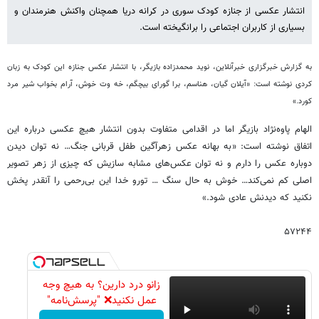
انتشار عکسی از جنازه کودک سوری در کرانه دریا همچنان واکنش هنرمندان و
بسیاری از کاربران اجتماعی را برانگیخته است.
به گزارش خبرگزاری خبرآنلاین، نوید محمدزاده بازیگر، با انتشار عکس جنازه این کودک به زبان
کردی نوشته است
:
«
آیلان گیان، هناسم، برا گورای بیچگم، خه وت خوش، آرام بخواب شیر مرد
کورد
.
»
الهام پاوه
نژاد بازیگر اما در اقدامی متفاوت بدون انتشار هیچ عکسی درباره این
اتفاق نوشته است
:
«
به بهانه عکس زهرآگین طفل قربانی جنگ
…
نه توان دیدن
دوباره عکس را دارم و نه توان عکس
های مشابه سازیش که چیزی از زهر تصویر
اصلی کم نمی
کند
…
خوش به حال سنگ
…
تورو خدا این بی
رحمی را آنقدر پخش
نکنید که دیدنش عادی شود
.
»
۵۷۲۴۴
زانو درد دارین؟ به هیچ وجه
عمل نکنید❌ "پرسش‌نامه"