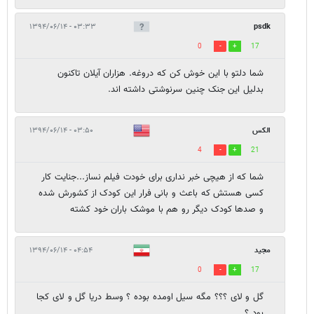
۰۳:۳۳ - ۱۳۹۴/۰۶/۱۴
psdk
0
17
شما دلتو با این خوش کن که دروغه. هزاران آیلان تاکنون
بدلیل این جنک چنین سرنوشتی داشته اند.
الکس
۰۳:۵۰ - ۱۳۹۴/۰۶/۱۴
4
21
شما که از هیچی خبر نداری برای خودت فیلم نساز...جنایت کار
کسی هستش که باعث و بانی فرار این کودک از کشورش شده
و صدها کودک دیگر رو هم با موشک باران خود کشته
مجید
۰۴:۵۴ - ۱۳۹۴/۰۶/۱۴
0
17
گل و لای ؟؟؟ مگه سیل اومده بوده ؟ وسط دریا گل و لای کجا
بود ؟