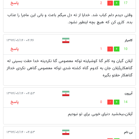
پاسخ
2
17
وقتی دیدم دلم کباب شد. خدایا از ته دل میگم باعث و بانی این ماجرا را عذاب
بده. کاری کن که هیچ بچه اینطور نشود.
کامیار
۰۴:۴۶ - ۱۳۹۴/۰۶/۱۴
پاسخ
1
10
آیلان گیان وه کام گنا کوشیایته توکه معصومی گنا نکردیته خدا حقت بسینی له
گناهکاریآیلان جان به کدوم گناه کشته شدی توکه معصومی گناهی نکردی خدااز
گناهکار حقتو بگیره
آیرون
۰۴:۵۳ - ۱۳۹۴/۰۶/۱۴
پاسخ
0
14
آیلان،ببخشید دنیای خوبی برای تو نبودیم
بی نام
۰۴:۵۳ - ۱۳۹۴/۰۶/۱۴