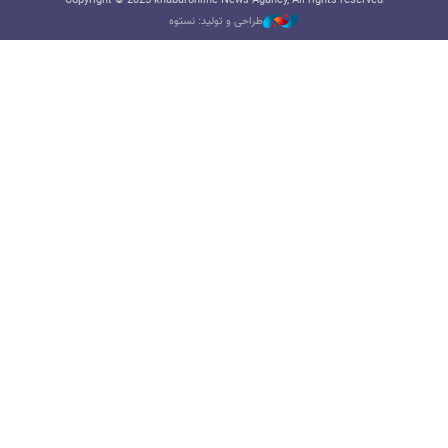
Copyright © 2025 khabaronline News Agancy, All rights reserved
طراحی و تولید: نستوه