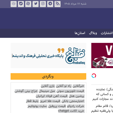
شنبه ۱۷ مرداد ۱۴۰۵
انتشارات
وبلاگ
استان‌ها
وبگردی
خبرآنلاین
راه نو آنلاین
بازی آنلاین
نگی/ نماینده
قیمت تلویزیون سونی
مبل مینیمال
جراح بینی گوشتی
 و کسانی که
پرشین هتل
قیمت آهن فولاد ایرانیان
دند مجازات کنیم
اعتبارسنجی بانکی
قیمت طلا امروز
بلیط قطار
شرکت رادوکو
قیمت پروفیل
سایت یوتوتایمز
د/ قائم مقام
 ولی‌فقیه تنظیم‌
خرید اکانت chatgpt