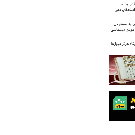
قدر توسط
ستعفای دبیر
ی به مسئولان،
موقع دیپلماسی،
؛ هرگز دوباره!