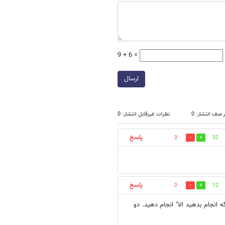
9 + 6 =
ارسال
 صف انتشار: 0
نظرات غیرقابل انتشار: 0
پاسخ
3
32
پاسخ
3
12
ه تهران کرج را دو طبقه کنید کاری که شاید 10 سال دیگه انجام بدهید الا" انجام دهید. دو