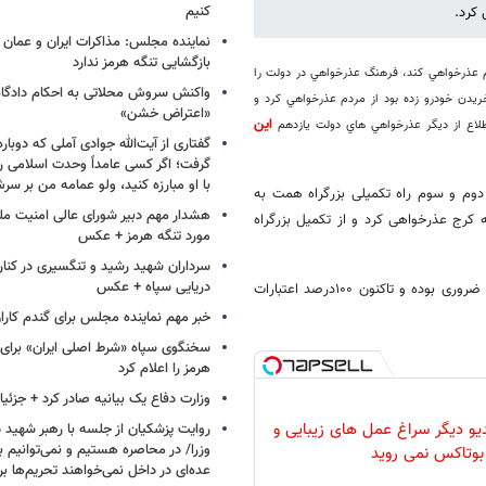
کنیم
کرد.
نماینده مجلس: مذاکرات ایران و عمان 
بازگشایی تنگه هرمز ندارد
دم عذرخواهي کند، فرهنگ عذرخواهي در دولت را
واکنش سروش محلاتی به احکام دادگاه‌
ريدن خودرو زده بود از مردم عذرخواهي کرد و
«اعتراض خشن»
اين
طلاع از ديگر عذرخواهي هاي دولت يازدهم
گفتاری از آیت‌الله جوادی آملی که دوباره
گرفت؛ اگر کسی عامداً وحدت اسلامی را
با او مبارزه کنید، ولو عمامه من بر سر
وم و سوم راه تکمیلی بزرگراه همت به
هشدار مهم دبیر شورای عالی امنیت ملی
ه کرج عذرخواهی کرد و از تکمیل بزرگراه
مورد تنگه هرمز + عکس
سرداران شهید رشید و تنگسیری در کنار 
دریایی سپاه + عکس
به گفته وي، با توجه به ترافیک موجود در این مسیر تکمیل ساخت این مسیر ضروری بوده و تاکنون ۱۰۰درصد اعتبارات
خبر مهم نماینده مجلس برای گندم کارا
سخنگوی سپاه «شرط اصلی ایران» برای 
هرمز را اعلام کرد
وزارت دفاع یک بیانیه صادر کرد + جزئی
دیو دیگر سراغ عمل های زیبایی و
روایت پزشکیان از جلسه با رهبر شهید د
وزرا/ در محاصره هستیم و نمی‌توانیم بن
بوتاکس نمی روید
عده‌ای در داخل نمی‌خواهند تحریم‌ها ب