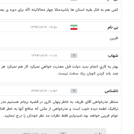
کمی هم به فکر بقیه استان ها باشیدمثلا چهار محالالبته اگه برای دوره ی بع
بی نام
۰۹:۵۰ - ۱۳۹۴/۰۶/۱۹
افرین
شهاب
۱۰:۱۸ - ۱۳۹۴/۰۶/۱۹
بهتر يه كاري انجام بديد دولت قبل معذرت خواهي نميكرد كار هم نميكرد هر 
چند باند كردن اتوبان زياد سخت نيست
ناشناس
۱۰:۵۲ - ۱۳۹۴/۰۶/۱۹
منتظر عذرخواهی آقای ظریف به خاطر پنهان کاری در قضیه برجام هستیم.عذر خو
ترافیک لطمه دیده خوب است و عذرخواهی از ملتی که منافع آنها به خطر افت
عوام فریبی خواهد بود.امیدوارم فقط نظرات مد نظر خودتان را درج ننمایید.