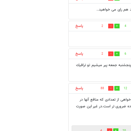
د هم رای می خواهید..
پاسخ
2
4
پاسخ
2
6
پنجشنبه جمعه پير ميشيم تو ترافيك
پاسخ
88
12
اهی از تعدادی که منافع آنها در
اده ضروری تر است.در غیر این صورت
4
20