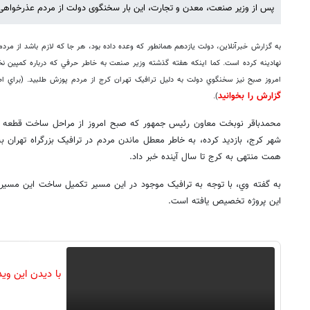
پس از وزیر صنعت، معدن و تجارت، این بار سخنگوی دولت از مردم عذرخواهی 
به گزارش خبرآنلاين، دولت يازدهم همانطور که وعده داده بود، هر جا که لازم باشد از مر
نهادينه کرده است. کما اينکه هفته گذشته وزير صنعت به خاطر حرفي که درباره کمپين نخ
امروز صبح نيز سخنگوي دولت به دليل ترافيک تهران کرج از مردم پوزش طلبيد. (براي ا
گزارش را بخوانيد
).
محمدباقر نوبخت معاون رئیس جمهور که صبح امروز از مراحل ساخت قطعه د
شهر کرج، بازديد کرده، به خاطر معطل ماندن مردم در ترافیک بزرگراه تهران ب
همت منتهی به کرج تا سال آینده خبر داد.
این پروژه تخصیص یافته است.
با دیدن این وی