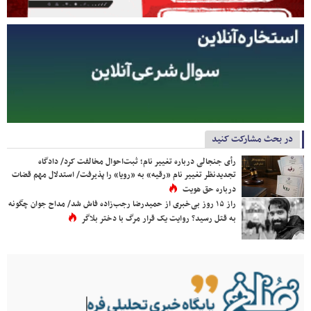
در بحث مشارکت کنید
رأی جنجالی درباره تغییر نام؛ ثبت‌احوال مخالفت کرد/ دادگاه
تجدیدنظر تغییر نام «رقیه» به «رویا» را پذیرفت/ استدلال مهم قضات
درباره حق هویت
راز ۱۵ روز بی‌خبری از حمیدرضا رجب‌زاده فاش شد/ مداح جوان چگونه
به قتل رسید؟ روایت یک قرار مرگ با دختر بلاگر