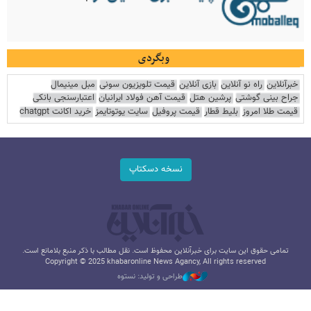
وبگردی
خبرآنلاین
راه نو آنلاین
بازی آنلاین
قیمت تلویزیون سونی
مبل مینیمال
جراح بینی گوشتی
پرشین هتل
قیمت آهن فولاد ایرانیان
اعتبارسنجی بانکی
قیمت طلا امروز
بلیط قطار
قیمت پروفیل
سایت یوتوتایمز
خرید اکانت chatgpt
نسخه دسکتاپ
تمامی حقوق این سایت برای خبرآنلاین محفوظ است. نقل مطالب با ذکر منبع بلامانع است.
Copyright © 2025 khabaronline News Agancy, All rights reserved
طراحی و تولید: نستوه