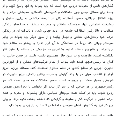
فشارهای ناشی از تحولات درونی خود است که باید بتواند به آنها پاسخ گوید و از
جمله برای مسائل مهمی چون مشکلات و کمبودهای اقتصادی- معیشتی مردم و به
ویژه اشتغال جوانان، حضور گسترده زنان در عرصه اجتماعی و برابری حقوق و
پیشرفت اجتماعی آنها، هماهنگ ساختن و مدیریت سلایق و سبک‌های زندگی
متفاوت و بالا رفتن انتظارات جامعه در روند جهانی شدن و تاثیرات آن در زندگی
مردم خود راه‌حل‌های منطقی و پایدار بیابد؛ و از سوی دیگر باید بتواند در برابر
سیستم جهانی که لزوماً در هماهنگی با آن قرار ندارد و بیشتر به منافع خود
می‌اندیشد و بنابراین مسئله تداوم بخشیدن به هژمونی در منطقه را هنوز کنار
نگذاشته است، مقاومت و در عین حال همسازی داشته باشد. در چنین حالتی به
گمان ما رئیس‌جمهور آینده باید بتواند از تمام ظرفیت‌های ممکن و از قوی‌ترین
مدیران اجرایی در سطح کشور در تمام سطوح استفاده کند. مسئله ایران، امروز
فراتر از انتخاب میان دو یا چند گرایش و حزب، یافتن راه‌حلی برای مدیریت در
شرایطی بسیار سخت و پیچیده است. حجم مشکلات به حدی است که هر
رئیس‌جمهوری از هر جناحی که بر سر کار بیاید اگر نخواهد با بحران‌های عمومی
روبرو شود، باید بر کمک همه نیروهای سیاسی دارای پشتوانه و تجربه و همه
مردم کشور با هر‌گونه فکر و سلیقه و گرایشی که داشته باشند، تکیه بزند. و برای
این کار نیاز به گشایش فضای سیاسی و اجتماعی تا حد بسیار زیادی وجود دارد.
واقعیت آن است که امروز ما نیاز به فردی در راس نیروی مجریه داریم که تجربه