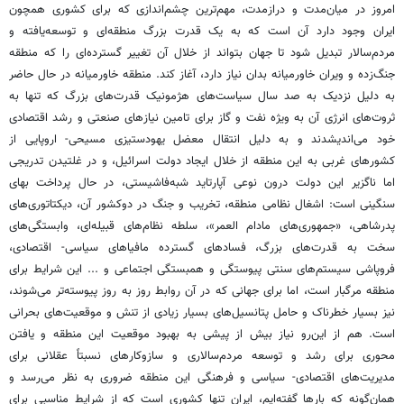
امروز در میان‌مدت و دراز‌مدت، مهم‌ترین چشم‌اندازی که برای کشوری همچون
ایران وجود دارد آن است که به یک قدرت بزرگ منطقه‌ای و توسعه‌یافته و
مردم‌سالار تبدیل شود تا جهان بتواند از خلال آن تغییر گسترده‌ای را که منطقه
جنگ‌زده و ویران خاور‌میانه بدان نیاز دارد، آغاز کند. منطقه خاورمیانه در حال حاضر
به دلیل نزدیک به صد سال سیاست‌های هژمونیک قدرت‌های بزرگ که تنها به
ثروت‌های انرژی آن به ویژه نفت و گاز برای تامین نیازهای صنعتی و رشد اقتصادی
خود می‌اندیشدند و به دلیل انتقال معضل یهود‌ستیزی مسیحی- اروپایی از
کشورهای غربی به این منطقه از خلال ایجاد دولت اسرائیل، و در غلتیدن تدریجی
اما ناگزیر این دولت درون نوعی آپارتاید شبه‌فاشیستی، در حال پرداخت بهای
سنگینی است: اشغال نظامی منطقه، تخریب و جنگ در دوکشور آن، دیکتاتوری‌های
پدر‌شاهی، «جمهوری‌های مادام العمر»، سلطه نظام‌های قبیله‌ای، وابستگی‌های
سخت به قدرت‌های بزرگ، فساد‌های گسترده مافیاهای سیاسی- اقتصادی،
فروپاشی سیستم‌های سنتی پیوستگی و همبستگی اجتماعی و ... این شرایط برای
منطقه مرگبار است، اما برای جهانی که در آن روابط روز به روز پیوسته‌تر می‌شوند،
نیز بسیار خطرناک و حامل پتانسیل‌های بسیار زیادی از تنش و موقعیت‌های بحرانی
است. هم از این‌رو نیاز بیش از پیشی به بهبود موقعیت این منطقه و یافتن
محوری برای رشد و توسعه مردم‌سالاری و سازوکارهای نسبتاً عقلانی برای
مدیریت‌های اقتصادی- سیاسی و فرهنگی این منطقه ضروری به نظر می‌رسد و
همان‌گونه که بارها گفته‌ایم، ایران تنها کشوری است که از شرایط مناسبی برای