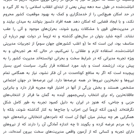
انباشت‌شده در طول سه دهه پیش یعنی از ابتدای انقلاب اسلامی را به کار گیرد و
در حد امکان هیچ‌کس را از خدمتگزاری و کمک به بهبود موقعیت کشور محروم
نکند، و با ایجاد فضایی که امکان دهد همه افراد دلسوز بتوانند به میدان بیایند و
در مدیریت‌های قوی با مشکلات روبرو شوند، بحران‌های موجود و آتی را عقب
نشاند. آنچه شاید بتوان در سال‌های گذشته و نه لزوماً در دولت نهم درباره آن
متاسف بود، این است که ما (و اغلب کشورهای جهان سوم) از تجربیات مدیریتی
انباشت‌شده، استفاده لازم و عقلانی را نمی‌کنیم، در حالی که هر تجربه‌ای و به
ویژه تجربه مدیرانی که در شرایط سخت و بحرانی توانسته‌اند مدیریت کشور را به
پیش برند، ارزشمند است و باید مورد استفاده قرار بگیرد. سیاست امری بسیار
پیچیده است که اگر به منافع کوتاه‌مدت در آن فکر نشود، نیاز به همگامی تمام
نیروها و نخبه‌ترین نیروها در همه عرصه‌ها دارد. این عرصه‌ها در جهان اجتماعی
مشخص هستند و بخش بزرگی از آنها در اختیار قوه مجریه قرار دارد و بنابراین
عاقلانه‌ترین راه برای انتخاب رئیس‌جمهور آینده به گمان ما فراتر از انتخاب‌های
حزبی و جناحی، که هنوز در ایران به دلیل کمبود تجربه به طور کامل شکل
نگرفته‌اند (بدون آنکه لزوماً این احزاب یا جناح‌ها به کنار گذاشته شوند، بلکه با
همگرایی هر چه بیشتر میان آنها) آن است که نامزدهای انتخاباتی برنامه‌های خود
را به مردم عرضه کرده و بگویند تا چه اندازه آمادگی آن را دارند که از نیروهای
دارای تجربه و کسانی که از آزمون واقعی مدیریت‌های سخت بیرون آمده‌اند، در