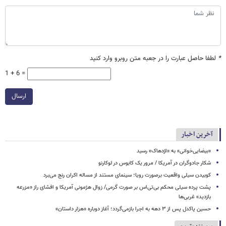
*
لطفا حاصل عبارت را در جعبه متن روبرو وارد کنید
1 + 6 =
ارسال
آخرین اخبار
«بیضایی‌خوانی» به «اژدهاک» رسید
شکار جادوگران در آمریکا / مرور یک کابوس در لوکارنو
کوبیدن سیلی واقعیت برصورت رویا؛ سینمای مستند از مساله اکران رنج می‌برد
پشت پرده سیلی محکم بی‌تی‌اس بر صورت گرمی/ زوال هژمونی آمریکا و افشای راز «مزرعه
بازدید» غربی‌ها
حسین پاکدل پس از ۳ دهه به اجرا بازمی‌گردد؛ آغاز دوباره «هزار داستان»