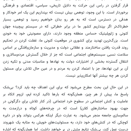
قرار گرفتن در راس این حرکت به دلایل تاریخی، سیاسی، اقتصادی و فرهنگی
برخوردار است. با این وجود، توهمی بیش نیست که بپنداریم این یک امر خودکار و
هدفی در دسترس است که به هر رو بدان خواهیم رسید و توهمی بسیار
خطرناک‌تر اگر بپنداریم کشور ما در برابر خطراتی که در سیستم پیچیده جهان
کنونی و ژئوپلیتیک حساس منطقه وجود دارند، دارای مصونیتی خود به خودی
است. بزرگ‌ترین تهدید برای کشوری در موقعیت کنونی ما، غفلت کردن در تحکیم
روند قدرت یافتن ساختارمند و عقلانی دولت و مدیریت و سازمان‌یافتگی بر اساس
سلامت نسبی سیستم‌های اجتماعی است که جز از خلال گسترش مردم‌سالاری و
انتقال گسترده بخشی از اختیارات دولت به نهاد‌ها و مناسبات مدنی و تکیه زدن
آن بر این نهادها، جز با اعتماد کردن به مردم و در عین حال تلاش برای مسئول
کردن هر چه بیشتر آنها امکان‌پذیر نیست.
در این حال این بحث مطرح می‌شود که برای این اهداف چه باید کرد؟ بی‌شک
پاسخ ما، پیش از هر چیز، همان‌گونه که بارها تاکید کرده ایم، لزوم اتکاء بر
عاملیت و کنش اجتماعی در سطوح خرد اجتماعی (در کنار تلاش برای دگرگونی در
جهت بهبود ساختارهای کلان) است که در چرخه‌های کوتاه و دراز‌مدت به
سالم‌سازی جامعه منجر می‌شود. به عبارت دیگر اینکه هرکس بتواند ولو در دایره
کوچکی که در کنش‌های خود دارد، به مسئولیت‌های خویش به مثابه یک شهروند
درست عمل کند، بی‌شک نتایج مثبتی در بر خواهد داشت. اما همان‌گونه که اشاره