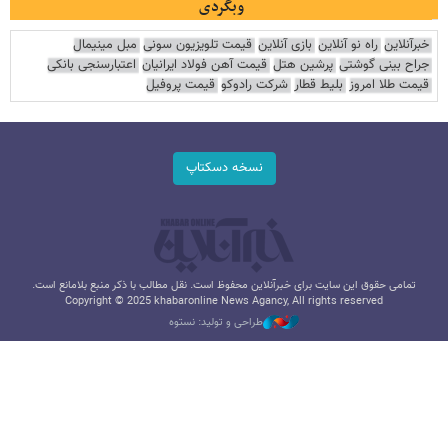
وبگردی
خبرآنلاین
راه نو آنلاین
بازی آنلاین
قیمت تلویزیون سونی
مبل مینیمال
جراح بینی گوشتی
پرشین هتل
قیمت آهن فولاد ایرانیان
اعتبارسنجی بانکی
قیمت طلا امروز
بلیط قطار
شرکت رادوکو
قیمت پروفیل
نسخه دسکتاپ
تمامی حقوق این سایت برای خبرآنلاین محفوظ است. نقل مطالب با ذکر منبع بلامانع است.
Copyright © 2025 khabaronline News Agancy, All rights reserved
طراحی و تولید: نستوه