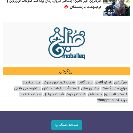
تازه‌ترین خبر تامین اجتماعی درباره زمان پرداخت معوقات فروردین و
اردیبهشت بازنشستگان
وبگردی
خبرآنلاین
راه نو آنلاین
بازی آنلاین
قیمت تلویزیون سونی
مبل مینیمال
جراح بینی گوشتی
پرشین هتل
قیمت آهن فولاد ایرانیان
اعتبارسنجی بانکی
قیمت طلا امروز
بلیط قطار
شرکت رادوکو
قیمت پروفیل
سایت یوتوتایمز
خرید اکانت chatgpt
نسخه دسکتاپ