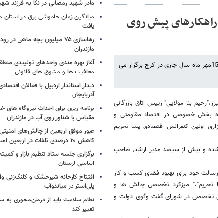
مادر شهید رمضانی در نکا به فرزند 
میانگین زمان خاموشی برق در استان م
 راهکارهای پیش روی
یافت
رهاسازی ۷۵ میلیون بچه ماهی در ر
مازندران
آغاز بهره مندی واحدهای تولییدی منطقه 
اولین کنفرانس اقتصاد پساتحریم- چالشها و راهکارهای پیش روی مدیران در 15مهر ماه سال جاری در کرج برگزار می
معافیت ها و مشوق های قانونی
دیدار استاندار اردبیل با فعالان اقتصا
آذربایجان
رز،"رحیم بنا مولایی" رییس اتاق بازرگانی
برنامه ریزی برای احداث نیروگاه های
ویژه بخش خصوصی در اقتصاد مقاومتی و
مقیاس یا شناور روی آب در مازندران
گزاری اولین کنفرانس اقتصادی پسا تحریم
عبور موفق اربعین از چالش‌های امنیتی 
کاهش ۲۰ درصدی تلفات در اربعین امسال
وت شده و بیش از سیصد مدیر ارشد, صاحب
برگزاری جلسه ستاد تنظیم بازار و کمیته
اساسی لرستان
 رسالت خود برای بهبود فضای کسب و کار
افتتاح کارخانه شیرخشک و کلنگ‌زنی واح
سا تحریم"،" میزگرد تخصصی چالش ها و
پلی‌استر در میاندوآب
ای تخصصی در شورای گفت وگوی دولت و
نظام سلامت باید از درمان‌محوری به 
تغییر کند