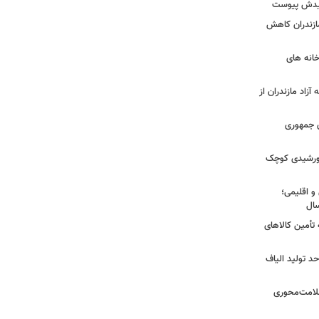
شهیدش پیوست
ازندران کاهش
ودخانه های
آزاد مازندران از
دی جمهوری
 خورشیدی کوچک
و اقلیمی؛
 تأمین کالاهای
د تولید الیاف
سلامت‌محوری