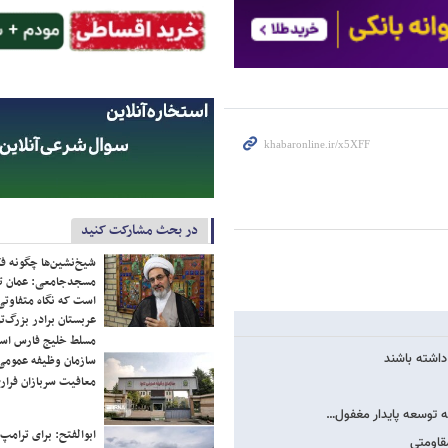
در بحث مشارکت کنید
شیخ‌نشین‌ها چگونه فک
مسجدجامعی: عمان تن
است که نگاه متفاوتی 
عربستان برادر بزرگ‌
مسلط خلیج فارس ا
داشته باشند
سازمان وظیفه عمومی 
معافیت سربازان فراری
ه توسعه پایدار مغفول…
ابوالفتح: برای ترامپ
قاومتی