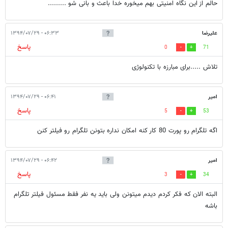
حالم از این نگاه امنیتی بهم میخوره خدا باعث و بانی شو .........
علیرضا
۰۶:۳۳ - ۱۳۹۴/۰۷/۲۹
پاسخ
0
71
تلاش .....برای مبارزه با تکنولوژی
امیر
۰۶:۴۱ - ۱۳۹۴/۰۷/۲۹
پاسخ
5
53
اگه تلگرام رو پورت 80 کار کنه امکان نداره بتونن تلگرام رو فیلتر کنن
امیر
۰۶:۴۲ - ۱۳۹۴/۰۷/۲۹
پاسخ
3
34
البته الان که فکر کردم دیدم میتونن ولی باید یه نفر فقط مسئول فیلتر تلگرام
باشه