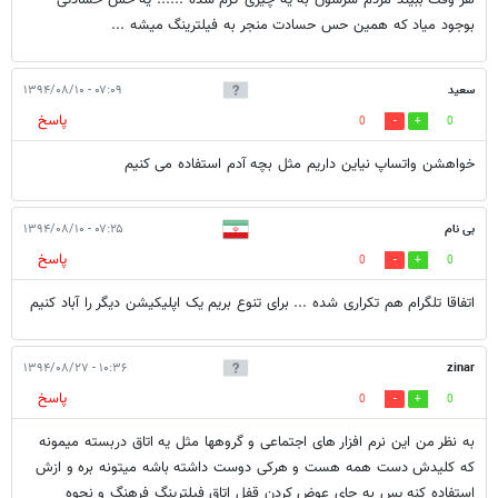
هر وقت ببیند مردم سرشون به یه چیزی گرم شده ...... یه حس حسادتی
بوجود میاد که همین حس حسادت منجر به فیلترینگ میشه ...
ُسعید
۰۷:۰۹ - ۱۳۹۴/۰۸/۱۰
پاسخ
0
0
خواهشن واتساپ نیاین داریم مثل بچه آدم استفاده می کنیم
بی نام
۰۷:۲۵ - ۱۳۹۴/۰۸/۱۰
پاسخ
0
0
اتفاقا تلگرام هم تکراری شده ... برای تنوع بریم یک اپلیکیشن دیگر را آباد کنیم
۱۰:۳۶ - ۱۳۹۴/۰۸/۲۷
zinar
پاسخ
0
0
به نظر من این نرم افزار های اجتماعی و گروهها مثل یه اتاق دربسته میمونه
که کلیدش دست همه هست و هرکی دوست داشته باشه میتونه بره و ازش
استفاده کنه پس به جای عوض کردن قفل اتاق فیلترینگ فرهنگ و نحوه