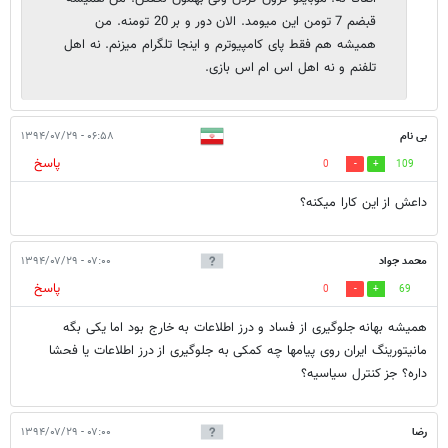
قبضم 7 تومن این میومد. الان دور و بر 20 تومنه. من
همیشه هم فقط پای کامپیوترم و اینجا تلگرام میزنم. نه اهل
تلفنم و نه اهل اس ام اس بازی.
بی نام
۰۶:۵۸ - ۱۳۹۴/۰۷/۲۹
پاسخ
0
109
داعش از این کارا میکنه؟
محمد جواد
۰۷:۰۰ - ۱۳۹۴/۰۷/۲۹
پاسخ
0
69
همیشه بهانه جلوگیری از فساد و درز اطلاعات به خارج بود اما یکی بگه
مانیتورینگ ایران روی پیامها چه کمکی به جلوگیری از درز اطلاعات یا فحشا
داره؟ جز کنترل سیاسیه؟
رضا
۰۷:۰۰ - ۱۳۹۴/۰۷/۲۹