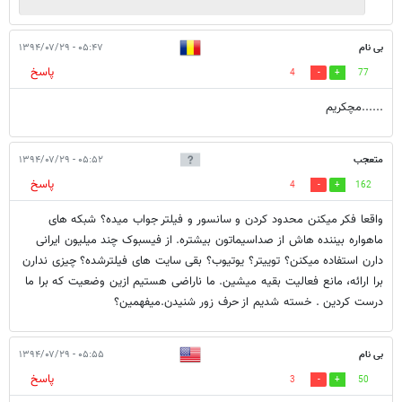
بی نام
۰۵:۴۷ - ۱۳۹۴/۰۷/۲۹
پاسخ
4
77
......مچکریم
متعجب
۰۵:۵۲ - ۱۳۹۴/۰۷/۲۹
پاسخ
4
162
واقعا فکر میکنن محدود کردن و سانسور و فیلتر جواب میده؟ شبکه های
ماهواره بیننده هاش از صداسیماتون بیشتره. از فیسبوک چند میلیون ایرانی
دارن استفاده میکنن؟ توییتر؟ یوتیوب؟ بقی سایت های فیلترشده؟ چیزی ندارن
برا ارائه، مانع فعالیت بقیه میشین. ما ناراضی هستیم ازین وضعیت که برا ما
درست کردین . خسته شدیم از حرف زور شنیدن.میفهمین؟
بی نام
۰۵:۵۵ - ۱۳۹۴/۰۷/۲۹
پاسخ
3
50