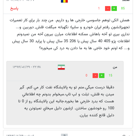
محمد
۰۷:۴۷ - ۱۳۹۴/۰۷/۲۹
پاسخ
1
85
همش الکی توهم جاسوسی خارجی ها رو داریم. من چند بار برای کار تعمیرات
تجهیزاتشون رفتم ایران خودرو و سایپا؛ نگهبانه میگفت فلش, دوربین و...
نداری ببری تو آخه باهاش ممکنه اطلاعات میارن بیرون آخه من نمیدونم
اطلاعات پژو 405 40 سال پیش یا 206 35 سال پیش یا پراید 30 سال پیش
و... که اونم خود خاجی ها به ما دادن به درد کی میخوره؟
من
۲۲:۴۸ - ۱۳۹۴/۰۷/۲۹
0
15
دقيقا درست ميگي.منم تو يه پالايشگاه نفت كار مي كنم. گير
ميدن به فلش، تبلت و لپ تاپ.ميخوام بدونم چه اطلاعاتي
هست كه بدرد خارجي ها بخوره.جالبه اين پالايشگاه رو از 0 تا
100 رو خودشون ساختن. ازشون دليل ميخاي نميتونن يه
دليل قانع كننده بيارن.