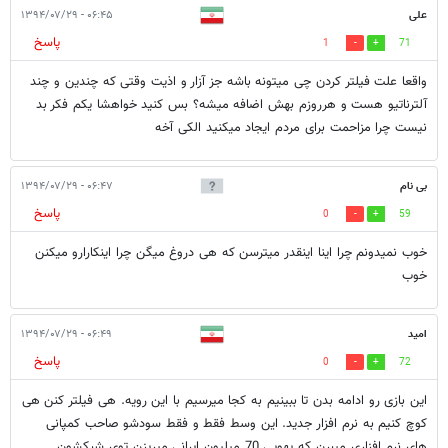
علی
۰۶:۴۵ - ۱۳۹۴/۰۷/۲۹
پاسخ
1
71
واقعا علت فیلتر کردن چی میتونه باشه جز آزار و اذیت وقتی که چندین و چند
آلترناتیو هست و هرروزم بهش اضافه میشه؟ بس کنید خواهشا یکم فکر بد
نیست چرا مزاحمت برای مردم ایجاد میکنید الکی آخه
بی نام
۰۶:۴۷ - ۱۳۹۴/۰۷/۲۹
پاسخ
0
59
خوب نمیدونم چرا اینا اینقدر میترسن که هی دروغ میگن چرا اینکارارو میکنن
خوب
امید
۰۶:۴۹ - ۱۳۹۴/۰۷/۲۹
پاسخ
0
72
این بازی رو ادامه بدن تا ببینیم به کجا میرسیم با این رویه. هی فیلتر کنن هی
کوچ کنیم به نرم افزار جدید. این وسط فقط و فقط سودشو صاحب کمپانی
های نرم افزاری میبرن که یهویی 70 میلیون ایرانی میریزن توی شبکشون