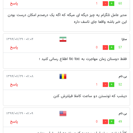
پاسخ
1
60
مدیر عامل تلگرام یه چیز دیگه ای میگه که اگه یک درصدم امکان درست بودن
این خبر باشه واقعا جای تاسف داره
سارا
۰۷:۰۴ - ۱۳۹۴/۰۷/۲۹
پاسخ
0
57
فقط دوستان زمان مهاجرت به tic toc اطلاع رسانی کنید ؛
بی نام
۰۷:۰۸ - ۱۳۹۴/۰۷/۲۹
پاسخ
1
52
ديشب كه تونستن دو ساعت كاملا فيلترش كنن
بی نام
۰۷:۰۹ - ۱۳۹۴/۰۷/۲۹
پاسخ
0
49