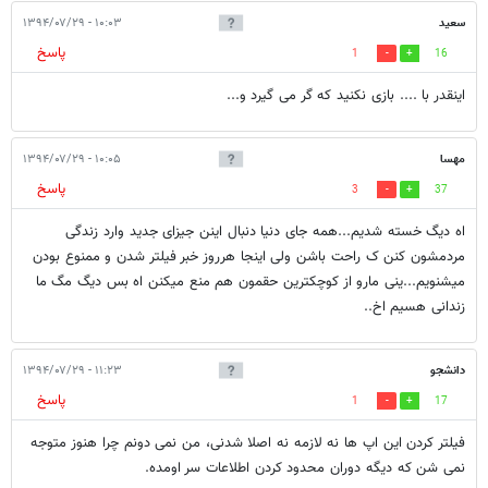
سعید
۱۰:۰۳ - ۱۳۹۴/۰۷/۲۹
پاسخ
1
16
اینقدر با .... بازی نکنید که گر می گیرد و...
مهسا
۱۰:۰۵ - ۱۳۹۴/۰۷/۲۹
پاسخ
3
37
اه دیگ خسته شدیم...همه جای دنیا دنبال اینن جیزای جدید وارد زندگی
مردمشون کنن ک راحت باشن ولی اینجا هرروز خبر فیلتر شدن و ممنوع بودن
میشنویم...ینی مارو از کوچکترین حقمون هم منع میکنن اه بس دیگ مگ ما
زندانی هسیم اخ..
دانشجو
۱۱:۲۳ - ۱۳۹۴/۰۷/۲۹
پاسخ
1
17
فیلتر کردن این اپ ها نه لازمه نه اصلا شدنی، من نمی دونم چرا هنوز متوجه
نمی شن که دیگه دوران محدود کردن اطلاعات سر اومده.