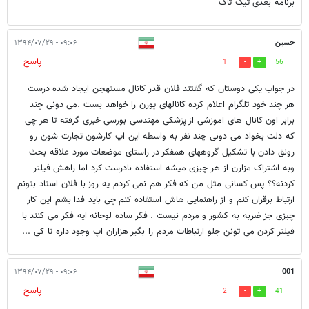
برنامه بعدی تیک تاک
حسین
۰۹:۰۶ - ۱۳۹۴/۰۷/۲۹
پاسخ
1
56
در جواب یکی دوستان که گفتند فلان قدر کانال مستهجن ایجاد شده درست
هر چند خود تلگرام اعلام کرده کانالهای پورن را خواهد بست .می دونی چند
برابر اون کانال های اموزشی از پزشکی مهندسی بورسی خبری گرفته تا هر چی
که دلت بخواد می دونی چند نفر به واسطه این اپ کارشون تجارت شون رو
رونق دادن با تشکیل گروههای همفکر در راستای موضعات مورد علاقه بحث
وبه اشتراک مزارن از هر چیزی میشه استفاده نادرست کرد اما راهش فیلتر
کردنه؟؟ پس کسانی مثل من که فکر هم نمی کردم یه روز با فلان استاد بتونم
ارتباط برقران کنم و از راهنمایی هاش استفاده کنم چی باید فدا بشم این کار
چیزی جز ضربه به کشور و مردم نیست . فکر ساده لوحانه ایه فکر می کنند با
فیلتر کردن می تونن جلو ارتباطات مردم را بگیر هزاران اپ وجود داره تا کی ...
۰۹:۰۶ - ۱۳۹۴/۰۷/۲۹
001
پاسخ
2
41