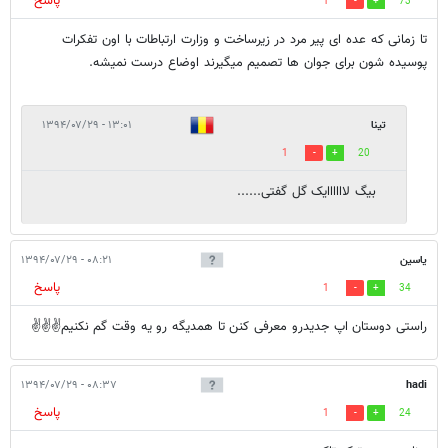
پاسخ
1
73
تا زمانی که عده ای پیر مرد در زیرساخت و وزارت ارتباطات با اون تفکرات
پوسیده شون برای جوان ها تصمیم میگیرند اوضاع درست نمیشه.
تینا
۱۳:۰۱ - ۱۳۹۴/۰۷/۲۹
1
20
بیگ لاااااایک گل گفتی......
یاسین
۰۸:۲۱ - ۱۳۹۴/۰۷/۲۹
پاسخ
1
34
راستی دوستان اپ جدیدرو معرفی کنن تا همدیگه رو یه وقت گم نکنیم✌✌✌
۰۸:۳۷ - ۱۳۹۴/۰۷/۲۹
hadi
پاسخ
1
24