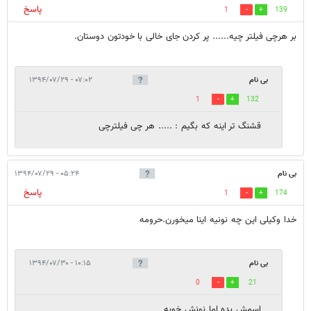
پاسخ
1
139
بر هرچی فیلتر چیه...... پر کردن جای خالی با خودتون دوستان.
بی نام
۰۷:۰۲ - ۱۳۹۴/۰۷/۲۹
1
132
قشنگ تر اینه که بگیم : ..... هر چی فیلترچی
بی نام
۰۵:۲۴ - ۱۳۹۴/۰۷/۲۹
پاسخ
1
174
خدا وکیلی این چه نونیه اینا میخورن.حرومه
بی نام
۱۰:۱۵ - ۱۳۹۴/۰۷/۳۰
0
21
اسمش بده اما نونش خوبه