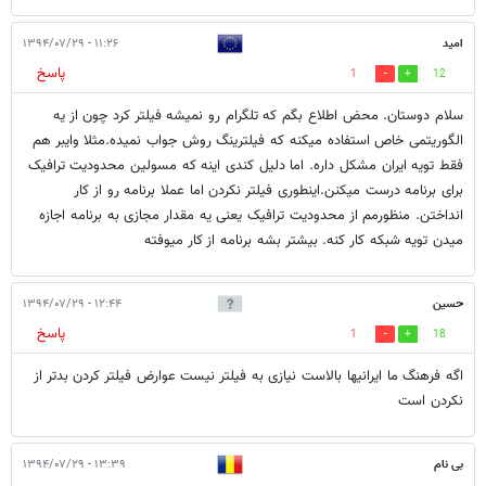
امید
۱۱:۲۶ - ۱۳۹۴/۰۷/۲۹
پاسخ
1
12
سلام دوستان. محض اطلاع بگم که تلگرام رو نمیشه فیلتر کرد چون از یه
الگوریتمی خاص استفاده میکنه که فیلترینگ روش جواب نمیده.مثلا وایبر هم
فقط تویه ایران مشکل داره. اما دلیل کندی اینه که مسولین محدودیت ترافیک
برای برنامه درست میکنن.اینطوری فیلتر نکردن اما عملا برنامه رو از کار
انداختن. منظورمم از محدودیت ترافیک یعنی یه مقدار مجازی به برنامه اجازه
میدن تویه شبکه کار کنه. بیشتر بشه برنامه از کار میوفته
حسین
۱۲:۴۴ - ۱۳۹۴/۰۷/۲۹
پاسخ
1
18
اگه فرهنگ ما ایرانیها بالاست نیازی به فیلتر نیست عوارض فیلتر کردن بدتر از
نکردن است
بی نام
۱۳:۳۹ - ۱۳۹۴/۰۷/۲۹