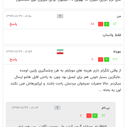
من
۰۶:۵۰ - ۱۳۹۴/۰۷/۲۹
پاسخ
44
27
فقط واتساپ
مهرداد
۰۶:۵۴ - ۱۳۹۴/۰۷/۲۹
پاسخ
0
117
از وقتی تلگرام دارم هزینه های موبایلم به طرز چشمگیری پایین اومده
.جایگزین بسیار خوبی هم برای ایمیل بود چون به راحتی فایل هامو ارسال
میکردم .حالا حضرات نمیخوان مردمش راحت باشند و اپراتورهاش ضرر نکنند
اون یه بحثه ...
بی نام
۰۸:۰۴ - ۱۳۹۴/۰۷/۲۹
0
33
اتفاقا نه. موبایلو گرون کردن ولی بهمون نگفتن. من همیشه