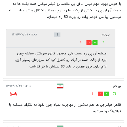
با هوش پورت مهم نیس .. آی پی مقصد رو فیلتر میکنن همه پکت ها به
سمت آن ای پی یا بخشی از پکت ها رو دراپ میکنن اختلال پیش میاد ... بلد
نیستین بیا من خودم برات رو پورت 80 راه میندازم
بی نام
۱۱:۰۸ - ۱۳۹۴/۰۷/۲۹
0
7
ميشه آى پى رو بست ولى محدود كردن سرعتش سخته چون
بايد اونوقت همه ترافيك رو كنترل كرد كه سرورهاى بسيار قوى
لازم دارد. براى همين يا بايد كلا بستش يا باز گذاشت.
بی نام
۰۶:۰۰ - ۱۳۹۴/۰۷/۲۹
پاسخ
1
76
ظاهرا فیلترچی ها هم بدشون از مهاجرت نمیاد چون نفوذ به تلگرام مشکله با
فیلترینگ رد میشیم