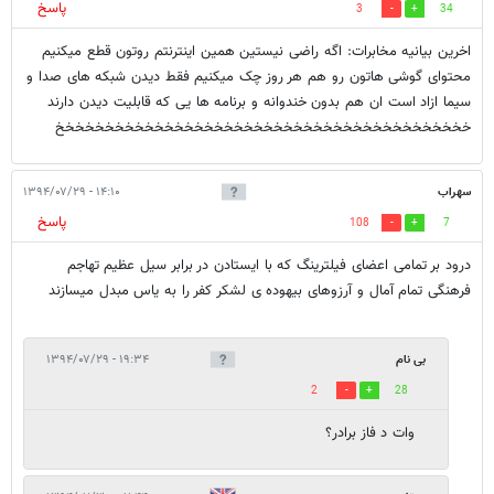
پاسخ
3
34
اخرین بیانیه مخابرات: اگه راضی نیستین همین اینترنتم روتون قطع میکنیم
محتوای گوشی هاتون رو هم هر روز چک میکنیم فقط دیدن شبکه های صدا و
سیما ازاد است ان هم بدون خندوانه و برنامه ها یی که قابلیت دیدن دارند
خخخخخخخخخخخخخخخخخخخخخخخخخخخخخخخخخخخخخخخخخخ
سهراب
۱۴:۱۰ - ۱۳۹۴/۰۷/۲۹
پاسخ
108
7
درود بر تمامی اعضای فیلترینگ که با ایستادن در برابر سیل عظیم تهاجم
فرهنگی تمام آمال و آرزوهای بیهوده ی لشکر کفر را به یاس مبدل میسازند
بی نام
۱۹:۳۴ - ۱۳۹۴/۰۷/۲۹
2
28
وات د فاز برادر؟