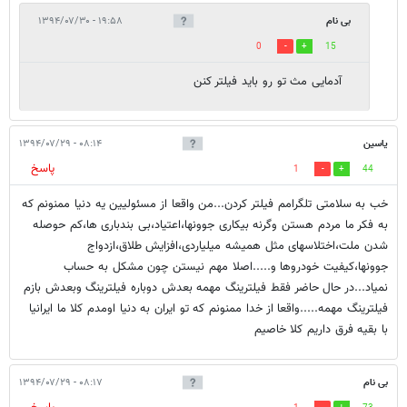
بی نام
۱۹:۵۸ - ۱۳۹۴/۰۷/۳۰
0
15
آدمایی مث تو رو باید فیلتر کنن
یاسین
۰۸:۱۴ - ۱۳۹۴/۰۷/۲۹
پاسخ
1
44
خب به سلامتی تلگرامم فیلتر کردن...من واقعا از مسئولیین یه دنیا ممنونم که
به فکر ما مردم هستن وگرنه بیکاری جوونها،اعتیاد،بی بندباری ها،کم حوصله
شدن ملت،اختلاسهای مثل همیشه میلیاردی،افزایش طلاق،ازدواج
جوونها،کیفیت خودروها و.....اصلا مهم نیستن چون مشکل به حساب
نمیاد...در حال حاضر فقط فیلترینگ مهمه بعدش دوباره فیلترینگ وبعدش بازم
فیلترینگ مهمه.....واقعا از خدا ممنونم که تو ایران به دنیا اومدم کلا ما ایرانیا
با بقیه فرق داریم کلا خاصیم
بی نام
۰۸:۱۷ - ۱۳۹۴/۰۷/۲۹