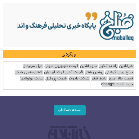
وبگردی
خبرآنلاین
راه نو آنلاین
بازی آنلاین
قیمت تلویزیون سونی
مبل مینیمال
جراح بینی گوشتی
پرشین هتل
قیمت آهن فولاد ایرانیان
اعتبارسنجی بانکی
قیمت طلا امروز
بلیط قطار
شرکت رادوکو
قیمت پروفیل
سایت یوتوتایمز
خرید اکانت chatgpt
نسخه دسکتاپ