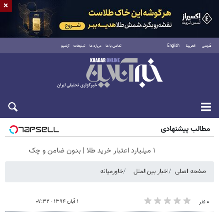
×
فارسی
العربية
English
تماس با ما
درباره ما
تبلیغات
آرشیو
جمعه ۱۶ مرداد ۱۴۰۵
مطالب پیشنهادی
۱ میلیارد اعتبار خرید طلا | بدون ضامن و چک
صفحه اصلی
اخبار بین‌الملل
خاورمیانه
۱ آبان ۱۳۹۴ - ۰۷:۳۲
۰ نفر