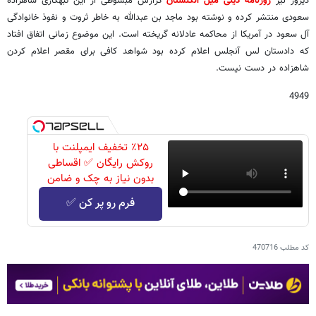
دیروز نیز
روزنامه دیلی میل انگلستان
گزارش مبسوطی از این تبهکاری شاهزاده
سعودی منتشر کرده و نوشته بود ماجد بن عبدالله به خاطر ثروت و نفوذ خانوادگی
آل سعود در آمریکا از محاکمه عادلانه گریخته است. این موضوع زمانی اتفاق افتاد
که دادستان لس آنجلس اعلام کرده بود شواهد کافی برای مقصر اعلام کردن
شاهزاده در دست نیست.
4949
٪۲۵ تخفیف ایمپلنت با
روکش رایگان ✅ اقساطی
بدون نیاز به چک و ضامن
فرم رو پر کن ✅
کد مطلب
470716