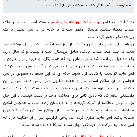
محکومیت از آمریکا گریخته و به کشورش بازگشته است.
به گزارش خبرآنلاین
وب سایت روزنامه رای الیوم
نوشت امیر ماجد پسر ملک
عبدالله پادشاه پیشین عربستان متهم است که در خانه اش در لس آنجلس به یک
زن خدمتکار تجاوز کرده است.
روزنامه رای الیوم چاپ لندن به نقل از روزنامه انگلیسی دیلی میل نوشت امیر
ماجد که پسر ملک عبدالله پادشاه سابق عربستان است و بیست و نه سال دارد،
یک ماه قبل بازداشت شد و این زمانی بود که همسایگان او، فریاد زنی را بیرون از
خانه امیر ماجد شنیدند که با بدن خونی فریاد می زد و آنان پلیس را خبر کردند.
امیر ماجد توانست با کفالت آزاد شود. خانه ای که این شاهزاده سعودی در لس
آنجلس در آن ساکن است، سی و هفت میلیون دلار ارزش دارد. پس از این
حادثه، امیر ماجد متهم شد که به زن خدمتکار تجاوز کرده است و هر چند نماینده
دادستانی اعلام کرد که دلایل کافی برای محاکمه ماجد در دست نیست، با این حال
وی از ترس محاکمه از آمریکا گریخته و به عربستان رفته است و همچنان امکان
محاکمه و جریمه او وجود دارد. در همین حال وکلای سه زن دیگر، شکایتهای
مشابه برضد امیر ماجد مطرح کرده اند. برخی گزارشها نیز از آن حکایت دارد که
امیر ماجد به شرکت در خوشگذرانیهای شبانه آمریکا عادت داشته است.