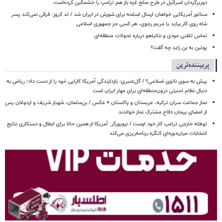
دوربرگردان اسرائیل در طرح صلح غزه باز هم ترامپ را خشمگین کرده‌است
سناتور آمریکایی خواهان ارسال اسلحه برای شورش در ایران شد / تد کروز: فرقی نمی‌کند پسر
شاه روی کار بیاید یا مریم رجوی، هر کسی جز جمهوری اسلامی
تماس تلفنی مودی و نتانیاهو درباره تحولات منطقه‌ای
پوتین به بن زاید چه گفت؟
پربیننده‌ترین
پیش به سوی ناتوی اسلامی؟ / گل‌عنبری: بازدارندگی آمریکا کارایی خود را از دست داد؛ ریاض به
دنبال نظام امنیتی درون‌منطقه‌ای برای مهار ایران است
نماز جماعت سران ترکیه، عربستان و پاکستان + عکس / بن‌سلمان، شهباز شریف و اردوغان پس
از امضای پیمان دفاع مشترک نماز خواندند
توطئه خارجی ترامپ کار خود اوست / نیویورکر: آمریکا از همین حالا برای ابطال و دستکاری نتایج
انتخابات میان‌دوره‌ای کنگره برنامه‌ریزی می‌کند