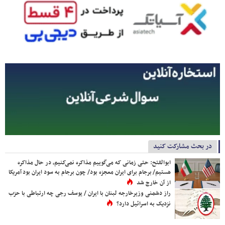
در بحث مشارکت کنید
ابوالفتح: حتی زمانی که می‌گوییم مذاکره نمی‌کنیم، در حال مذاکره
هستیم/ برجام برای ایران معجزه بود/ چون برجام به سود ایران بود آمریکا
از آن خارج شد
راز دشمنی وزیرخارجه لبنان با ایران / یوسف رجی چه ارتباطی با حزب
نزدیک به اسرائیل دارد؟