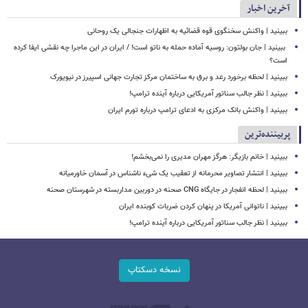
آخرین اخبار
ببینید | واکنش سخنگوی قوه قضائیه به اظهارات جنجالی یک روحانی
‏ ببینید | جان بولتون: روسیه آماده حمله به ناتو است! / ایران در این ماجرا چه نقشی ایفا کرده
است؟
ببینید | لحظه برخورد رعد و برق به ساختمان مرکز تجارت جهانی اسپیرز در نیویورک
ببینید | نظر جالب سناتور آمریکایی درباره آینده ترامپ!
ببینید | واکنش بانک مرکزی به ادعای ترامپ درباره تورم ایران
پربیننده‌ترین
ببینید | خانم بازیگر: هرگز مهران مدیری را نمی‌بخشم!
ببینید | انتشار تصاویر محرمانه از تعقیب یک شیء ناشناس در آسمان خاورمیانه
ببینید | لحظه انفجار در جایگاه CNG صحنه در دوربین مداربسته در شهرستان صحنه
‏ببینید | ناتوانی آمریکا در پنهان کردن ضربات کوبنده ایران
ببینید | نظر جالب سناتور آمریکایی درباره آینده ترامپ!
نسخه دسکتاپ