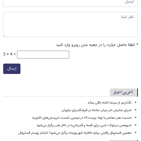
*
لطفا حاصل عبارت را در جعبه متن روبرو وارد کنید
3 + 4 =
ارسال
آخرین اخبار
نگذاریم از سینما لاشه باقی بماند
اجرای نمایش «در میان جاده» در فرهنگسرای نیاوران
«نسبت هنر معاصر با نهاد چیست؟» در دومین نشست «پرسش‌های اکنون»
«دورهمی سرتوک؛ شبی برای قصه و قدردانی» در تالار هنر برگزار می‌شود
دهمین فستیوال رقابتی پیانو «کلارا» شهریورماه برگزار می‌شود/ انتشار پوستر فستیوال