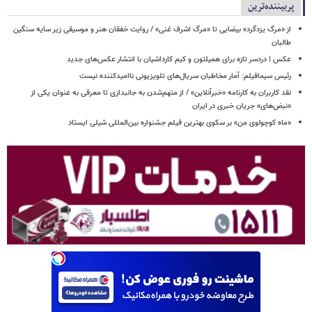
پربیننده‌ترین
از «مرگ یزدگرد» بیضایی تا «مرگ اشرف غنی» / روایت خفقان هنر و موسیقی زیر سایه سنگین
طالبان
عکس | دردسر تازه برای همیلتون و کیم کارداشیان با انتشار عکس‌های جدید
رئیس سیمافیلم: آمار مخاطبان سریال‌های تلویزیونی ناامیدکننده نیست
نقد کاربران به کارنامه «خبرآنلاین» / از متهم‌شدن به جانبداری تا معرفی به عنوان یکی از
«نبض‌های» جریان خبری در ایران
«ماه کوچولوی من» بر سکوی بهترین فیلم جشنواره بین‌المللی شیلی ایستاد