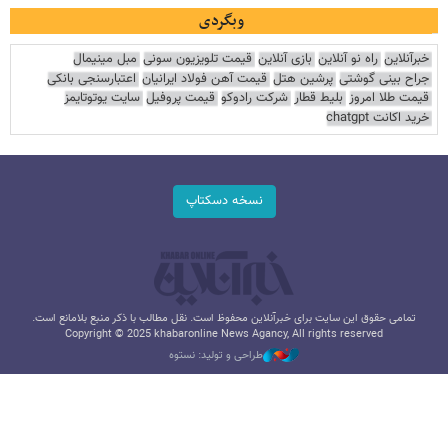
وبگردی
خبرآنلاین
راه نو آنلاین
بازی آنلاین
قیمت تلویزیون سونی
مبل مینیمال
جراح بینی گوشتی
پرشین هتل
قیمت آهن فولاد ایرانیان
اعتبارسنجی بانکی
قیمت طلا امروز
بلیط قطار
شرکت رادوکو
قیمت پروفیل
سایت یوتوتایمز
خرید اکانت chatgpt
نسخه دسکتاپ
تمامی حقوق این سایت برای خبرآنلاین محفوظ است. نقل مطالب با ذکر منبع بلامانع است.
Copyright © 2025 khabaronline News Agancy, All rights reserved
طراحی و تولید: نستوه