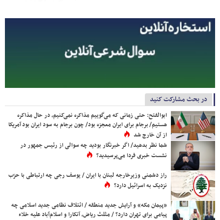
در بحث مشارکت کنید
ابوالفتح: حتی زمانی که می‌گوییم مذاکره نمی‌کنیم، در حال مذاکره
هستیم/ برجام برای ایران معجزه بود/ چون برجام به سود ایران بود آمریکا
از آن خارج شد
شما نظر بدهید/ اگر خبرنگار بودید چه سوالی از رئیس جمهور در
نشست خبری فردا می‌پرسیدید؟
راز دشمنی وزیرخارجه لبنان با ایران / یوسف رجی چه ارتباطی با حزب
نزدیک به اسرائیل دارد؟
«پیمان مکه» و آرایش جدید منطقه / ائتلاف نظامی جدید اسلامی چه
پیامی برای تهران دارد؟ / مثلث ریاض، آنکارا و اسلام‌آباد علیه خلاء