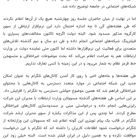
شبکه‌های اجتماعی در جامعه توضیح داده شد.
اما در نهایت از میان حاضران جلسه روز چهارشنبه هیچ یک از آن‌ها اعلام نکردند
که طی هفته‌های آتی تا چه اندازه احتمال دارد این نرم‌افزار ارتباطی از سوی
کارگروه مذکور مسدود شود. البته دولت اگرچه تاکنون مخالفت‌های بسیاری با
فیلترینگ شبکه‌های اجتماعی انجام داده و طی دو سال و نیم گذشته تلاش‌های
متعددی برای فعالیت این نرم‌افزارها داشته اما اکنون حتی نماینده دولت در وزارت
ارتباطات هم به صراحت اعلام می‌کند که بحث موضوعات غیراخلاقی و متسهجن
خط قرمز نظام به شمار می‌رود و در این زمینه با کسی تعارف نداریم.
طی هفته‌ها و ماه‌های اخیر با روی کار آمدن کانال‌های تلگرام به عنوان امکان
جدید این شبکه اجتماعی در موارد متعدد دسترسی به کانال‌هایی با محتوای
غیراخلاقی فراهم شد که همین موضوع حواشی دسترسی به تلگرام را افزایش داد.
بر این اساس طی هفته‌های گذشته مسوولان وزارت ارتباطات با مدیران این شرکت
رایزنی‌هایی انجام داده و درخواستی مبنی بر مسدودسازی کانال‌های غیراخلاقی
مطرح کردند. اما چندی پس از این مذاکرات یکباره از سوی مدیران ارشد شرکت
تلگرام در قالب یک پیام تویتری این گونه اعلام شد که مسوولان این وزارتخانه از
تلگرام درخواست شنود اطلاعات کاربران را داشته اند که تلگرام با این درخواست
موافقت نکرده و به همین دلیل در ایران فیلتر شده است. البته خیلی زود این