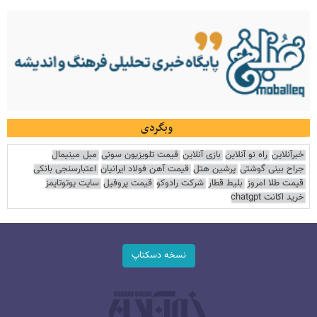
وبگردی
خبرآنلاین
راه نو آنلاین
بازی آنلاین
قیمت تلویزیون سونی
مبل مینیمال
جراح بینی گوشتی
پرشین هتل
قیمت آهن فولاد ایرانیان
اعتبارسنجی بانکی
قیمت طلا امروز
بلیط قطار
شرکت رادوکو
قیمت پروفیل
سایت یوتوتایمز
خرید اکانت chatgpt
نسخه دسکتاپ