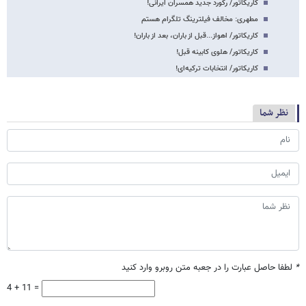
کاریکاتور/ رکورد جدید همسران ایرانی!
مطهری: مخالف فیلترینگ تلگرام هستم
کاریکاتور/ اهواز...قبل از باران، بعد از باران!
کاریکاتور/ هلوی کابینه قبل!
کاریکاتور/ انتخابات ترکیه‌ای!
نظر شما
*
لطفا حاصل عبارت را در جعبه متن روبرو وارد کنید
4 + 11 =