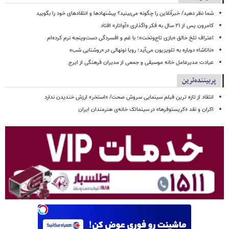
شما نظر دهید/ خبرآنلاین را چگونه می‌بینید؟ پیشنهادها و انتقادهای خود را بگویید
کامرون پس از ۲۱ سال به فکر واگذاری «آواتار» افتاد
اعتراف تلخ خالق «بازی تاج‌وتخت»؛ با غم و افسردگی دست‌وپنجه نرم کرده‌ام
«ناتاشا» دوباره به تلویزیون می‌آید؛ رویا نونهالی در «روشنایی شب»
عیادت مدیرعامل خانه موسیقی و جمعی از مدیران فرهنگی از ایرج
پربیننده‌ترین
انتقاد از تازه ترین فبلم سینمایی سروش صحت/ «استخر» ارزش خندیدن ندارد
اکران و نقد «کریستوفرها» در سینماتک خانه‌ی هنرمندان ایران