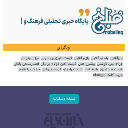
وبگردی
خبرآنلاین
راه نو آنلاین
بازی آنلاین
قیمت تلویزیون سونی
مبل مینیمال
جراح بینی گوشتی
پرشین هتل
قیمت آهن فولاد ایرانیان
اعتبارسنجی بانکی
قیمت طلا امروز
بلیط قطار
شرکت رادوکو
قیمت پروفیل
سایت یوتوتایمز
خرید اکانت chatgpt
نسخه دسکتاپ