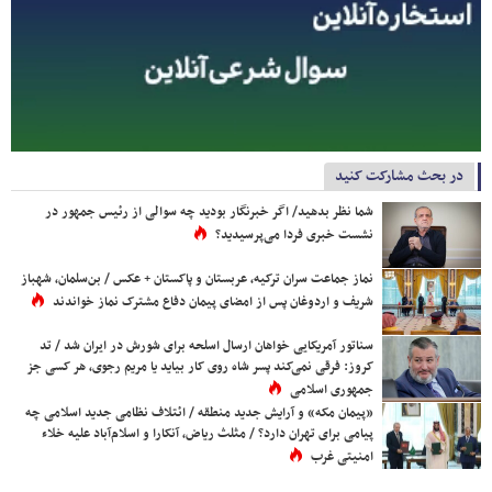
در بحث مشارکت کنید
شما نظر بدهید/ اگر خبرنگار بودید چه سوالی از رئیس جمهور در
نشست خبری فردا می‌پرسیدید؟
نماز جماعت سران ترکیه، عربستان و پاکستان + عکس / بن‌سلمان، شهباز
شریف و اردوغان پس از امضای پیمان دفاع مشترک نماز خواندند
سناتور آمریکایی خواهان ارسال اسلحه برای شورش در ایران شد / تد
کروز: فرقی نمی‌کند پسر شاه روی کار بیاید یا مریم رجوی، هر کسی جز
جمهوری اسلامی
«پیمان مکه» و آرایش جدید منطقه / ائتلاف نظامی جدید اسلامی چه
پیامی برای تهران دارد؟ / مثلث ریاض، آنکارا و اسلام‌آباد علیه خلاء
امنیتی غرب