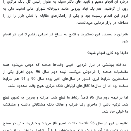
درباره آن انجام دهیم و تأیید آقای دکتر سیف به عنوان رئیس کل بانک مرکزی را
روی آن گرفتیم. هم یک نهاد بیرونی مانند دبیرخانه شورای عالی امنیت ملی به
لزوم این اقدام رسیده بود و یکی از راهکارهای مقابله با تنش‌ بازار را ارز را
مداخله در بازار فردایی می‌دانست.
بنابراین با رسیدن این دستورها و نتایج‌ به سراغ فاز اجرایی رفتیم تا این کار انجام
شود.
دقیقاً چه کاری انجام شود؟
مداخله پوششی در بازار فردایی. خیلی وقت‌ها صحنه‌ که عوض می‌شود همه
مقتضیات صحنه را فراموش می‌کنند. نیمه دوم سال 96 بدون اغراق یکی از
سخت‌ترین شرایط ارزی کشور در سال‌های اخیر بوده سال 90 و 91 هم شرایط
سخت بود اما آن سال‌ها کانال‌های ارتباطی بانک مرکزی هیچ وقت محدود نشد.
اما در نیمه دوم سال 96 کاملاً ارتباط ما قطع شد. امارات و بحرین به نحوی قطع
شد. ترکیه ناشی از ماجرای رضا ضراب و هالک بانک مشکلاتی داشت و مشکلات
ما خیلی حاد شد.
علاوه بر این در سال 96 اقتصاد داشت تغییر فاز می‌داد و خیلی‌ها حتی در سطح
دولت نتوانستند آن را درک کنند و خودشان را با آن تطبیق بدهند. ما از دوران