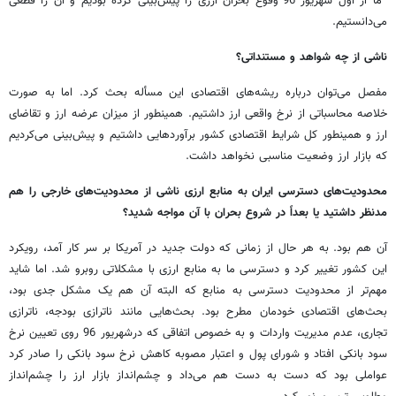
ما از اول شهریور 96 وقوع بحران ارزی را پیش‌بینی کرده بودیم و آن را قطعی
می‌دانستیم.
ناشی از چه شواهد و مستنداتی؟
مفصل می‌توان درباره ریشه‌های اقتصادی این مسأله بحث کرد. اما به صورت
خلاصه محاسباتی از نرخ واقعی ارز داشتیم. همینطور از میزان عرضه ارز و تقاضای
ارز و همینطور کل شرایط اقتصادی کشور برآوردهایی داشتیم و پیش‌بینی می‌کردیم
که بازار ارز وضعیت مناسبی نخواهد داشت.
محدودیت‌های دسترسی ایران به منابع ارزی ناشی از محدودیت‌های خارجی را هم
مدنظر داشتید یا بعداً در شروع بحران با آن مواجه شدید؟
آن هم بود. به هر حال از زمانی که دولت جدید در آمریکا بر سر کار آمد، رویکرد
این کشور تغییر کرد و دسترسی ما به منابع ارزی با مشکلاتی روبرو شد. اما شاید
مهم‌تر از محدودیت دسترسی به منابع که البته آن هم یک مشکل جدی بود،
بحث‌های اقتصادی خودمان مطرح بود. بحث‌هایی مانند ناترازی بودجه، ناترازی
تجاری، عدم مدیریت واردات و به خصوص اتفاقی که درشهریور 96 روی تعیین نرخ
سود بانکی افتاد و شورای پول و اعتبار مصوبه کاهش نرخ سود بانکی را صادر کرد
عواملی بود که دست به دست هم می‌داد و چشم‌انداز بازار ارز را چشم‌انداز