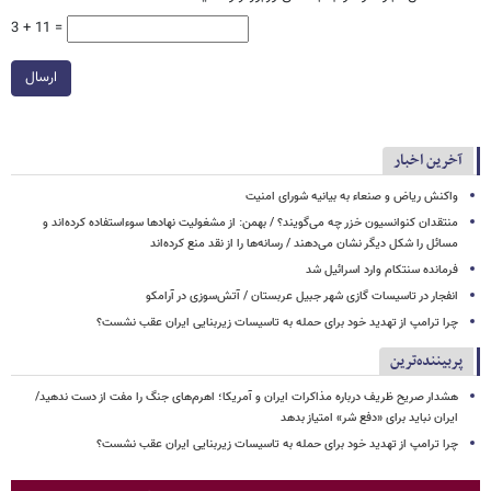
3 + 11 =
ارسال
آخرین اخبار
واکنش ریاض و صنعاء به بیانیه شورای امنیت
منتقدان کنوانسیون خزر چه می‌گویند؟ / بهمن: از مشغولیت نهادها سوءاستفاده کرده‌اند و
مسائل را شکل دیگر نشان می‌دهند / رسانه‌ها را از نقد منع کرده‌اند
فرمانده سنتکام وارد اسرائیل شد
انفجار در تاسیسات گازی شهر جبیل عربستان / آتش‌سوزی در آرامکو
چرا ترامپ از تهدید خود برای حمله به تاسیسات زیربنایی ایران عقب نشست؟
پربیننده‌ترین
هشدار صریح ظریف درباره مذاکرات ایران و آمریکا؛ اهرم‌های جنگ را مفت از دست ندهید/
ایران نباید برای «دفع شر» امتیاز بدهد
چرا ترامپ از تهدید خود برای حمله به تاسیسات زیربنایی ایران عقب نشست؟