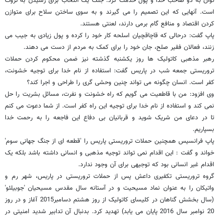
توان به دو صاحب خدا و پول خدمت کرد. جنگ یک انتخاب برای رسیدن به ثروت
است. آنهایی که این تصمیم را می گیرند و به سوی ساختن سلاح برای متوازن
کردن اقتصاد و منافع گام برمی دارند، لعنتی هستند.
پاپ گفت: درحالی که قاچاقچیان اسلحه کار خود را کرده و پول زیادی به جیب می
زنند، فعالان فقیر صلح، جان خود را برای کمک به مردم از دست می دهند.
رهبر مذهبی کاتولیک ها روز یکشنبه گذشته نیز ضمن محکوم کردن حملات
تروریستی جمعه شب در پاریس گفت: استفاده از نام خدا برای توجیه خشونت،
کفر است. انسان چگونه می تواند چنین وحشی گری را طراحی و اجرا کند؟
وی افزود: من با قاطعیت می گویم که راه خشونت و نفرت، مسائل بشریت را حل
نمی کند و استفاده از نام خدا برای توجیه این راه کفر است. از شما دعوت می کنم
تا در دعای من شریک شوید و قربانیان بی دفاع این فاجعه را به رحمت خدا
بسپاریم.
پاپ فرانسیس همچنین حملات تروریستی پاریس را 'قطعه ای از جنگ جهانی سوم'
خواند و گفت : این اقدام نمی تواند توجیه مذهبی و انسانی داشته باشد بلکه یک
اقدام غیر انسانی بود که توجیهی برای آن وجود ندارد.
گروه تروریستی تکفیری داعش پس از حملات تروریستی در پاریس، شهر رم و
واتیکان را به عنوان نماد مسیحیت و در آستانه سال مقدس مسیحیان 'جوبیلئو'
(سال بخشش گناهان در کلیسای کاتولیک از روز هشتم دسامبر2015 آغاز و در روز
20 نوامبر سال 2016 پایان می یابد) تهدید کرد. بدنبال آن تدابیر شدید امنیتی در