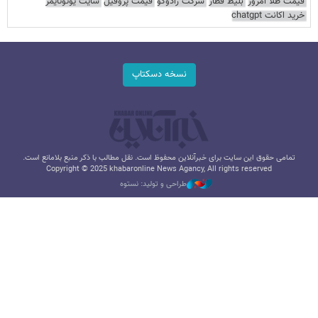
قیمت طلا امروز
بلیط قطار
شرکت رادوکو
قیمت پروفیل
سایت یوتوتایمز
خرید اکانت chatgpt
نسخه دسکتاپ
تمامی حقوق این سایت برای خبرآنلاین محفوظ است. نقل مطالب با ذکر منبع بلامانع است.
Copyright © 2025 khabaronline News Agancy, All rights reserved
طراحی و تولید: نستوه