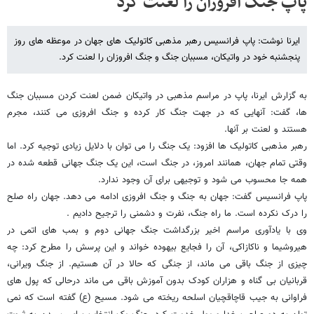
پاپ جنگ افروزان را لعنت کرد
ایرنا نوشت: پاپ فرانسیس رهبر مذهبی کاتولیک های جهان در موعظه های روز
پنجشنبه خود در واتیکان، مسببان جنگ و جنگ افروزان را لعنت کرد.
به گزارش ایرنا، پاپ در مراسم مذهبی در واتیکان ضمن لعنت کردن مسببان جنگ
ها، گفت: آنهایی که در جهت جنگ کار کرده و جنگ افروزی می کنند، مجرم
هستند و لعنت بر آنها.
رهبر مذهبی کاتولیک ها افزود: یک جنگ را می توان با دلایل زیادی توجیه کرد. اما
وقتی تمام جهان، همانند امروز، در جنگ است، این یک جنگ جهانی قطعه شده در
همه جا محسوب می شود و توجیهی برای آن وجود ندارد.
پاپ فرانسیس گفت: جهان به جنگ و جنگ افروزی ادامه می دهد. جهان راه صلح
را درک نکرده است. ما راه جنگ، نفرت و دشمنی را ترجیح دادیم .
وی با یادآوری مراسم اخیر بزرگداشت جنگ جهانی دوم و بمب های اتمی در
هیروشیما و ناکازاکی، آن را فجایع بیهوده خواند و این پرسش را مطرح کرد: چه
چیزی از جنگ باقی می ماند، از جنگی که حالا در آن هستیم. از جنگ ویرانی،
قربانیان بی گناه و هزاران کودک بدون آموزش باقی می ماند درحالی که پول های
فراوانی به جیب قاچاقچیان اسلحه ریخته می شود. مسیح (ع) گفته است که نمی