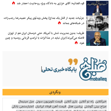
قوه قضائیه: آقای خرازی به دادگاه ویژه روحانیت احضار شد
جزئیات جدید از قتل یک مداح/ پخش ویدئوی پیکر حمیدرضا رجب‌زاده
در شبکه‌های معاند
ظریف: بدون مدیریت تنش با آمریکا، حتی دوستان ایران هم از تهران
فاصله می‌گیرند/ایران نباید در مذاکرات با ترامپ قربانی روسیه و چین
شود
وبگردی
خبرآنلاین
راه نو آنلاین
بازی آنلاین
قیمت تلویزیون سونی
مبل مینیمال
جراح بینی گوشتی
پرشین هتل
قیمت آهن فولاد ایرانیان
اعتبارسنجی بانکی