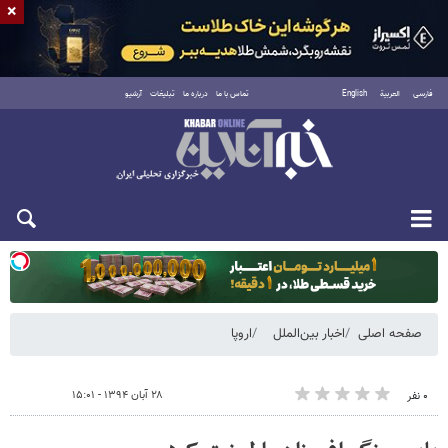
×
فارسی
العربية
English
تماس با ما
درباره ما
تبلیغات
آرشیو
یکشنبه ۱۸ مرداد ۱۴۰۵
صفحه اصلی
اخبار بین‌الملل
اروپا
۲۸ آبان ۱۳۹۴ - ۱۵:۰۱
۰ نفر