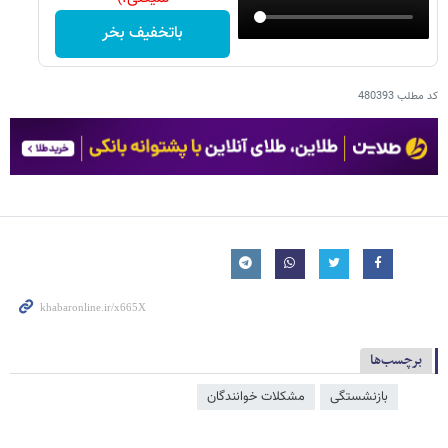
باتخفیف بخر
کد مطلب
480393
برچسب‌ها
بازنشستگی
مشکلات خوانندگان