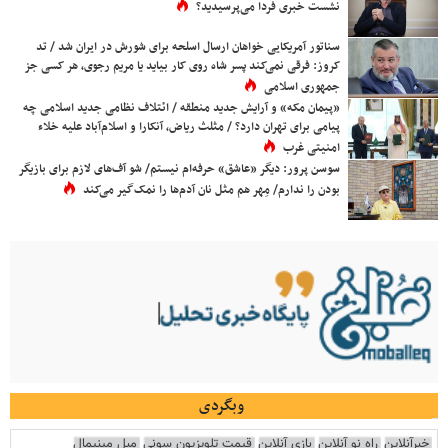
نشست خبری فردا می‌پرسیدید؟
سناتور آمریکایی خواهان ارسال اسلحه برای شورش در ایران شد / تد
کروز: فرقی نمی‌کند پسر شاه روی کار بیاید یا مریم رجوی، هر کسی جز
جمهوری اسلامی
«پیمان مکه» و آرایش جدید منطقه / ائتلاف نظامی جدید اسلامی چه
پیامی برای تهران دارد؟ / مثلث ریاض، آنکارا و اسلام‌آباد علیه خلاء
امنیتی غرب
سوسن پرور: دیگر «عاشق» حرفه‌ام نیستم/ شو آف‌های لازم برای بازیگر
بودن را ندارم/ مِهر هم مثل نان آدم‌ها را نمک‌گیر می‌کند
وبگردی
خبرآنلاین
راه نو آنلاین
بازی آنلاین
قیمت تلویزیون سونی
مبل مینیمال