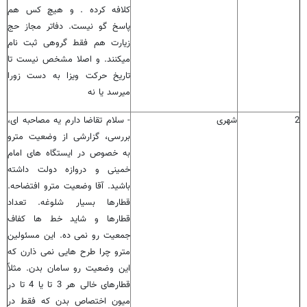
کلافه کرده . و هیچ کس هم
پاسخ گو نیست. دفاتر مجاز حج
زیارت هم فقط گروهی ثبت نام
میکنند. و اصلا مشخص نیست تا
تاریخ حرکت ویزا به دست زورا
میرسد یا نه
2
شهری
- سلام تقاضا دارم یه مصاحبه ای،
بررسی، گزارشی از وضعیت مترو
به خصوص در ایستگاه های امام
خمینی و دروازه دولت داشته
باشید. آقا وضعیت مترو افتضاحه.
قطارها بسیار شلوغه. تعداد
قطارها و شاید خط ها کفاف
جمعیت رو نمی ده. این مسئولین
مترو چرا طرح هایی نمی ذارن که
این وضعیت رو سامان بدن. مثلاً
قطارهای خالی هر 3 تا یا 4 تا در
میون اختصاص بدن که فقط در