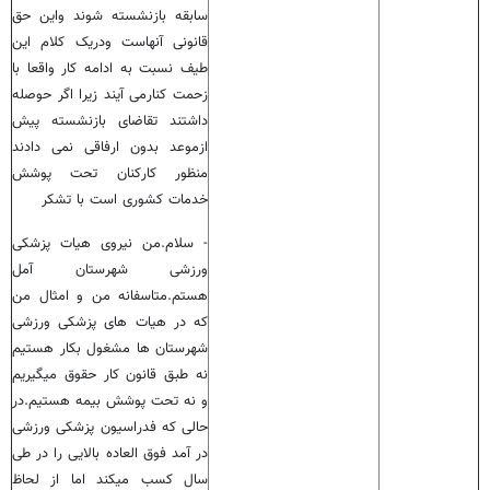
سابقه بازنشسته شوند واین حق
قانونی آنهاست ودریک کلام این
طیف نسبت به ادامه کار واقعا با
زحمت کنارمی آیند زیرا اگر حوصله
داشتند تقاضای بازنشسته پیش
ازموعد بدون ارفاقی نمی دادند
منظور کارکنان تحت پوشش
خدمات کشوری است با تشکر
- سلام.من نیروی هیات پزشکی
ورزشی شهرستان آمل
هستم.متاسفانه من و امثال من
که در هیات های پزشکی ورزشی
شهرستان ها مشغول بکار هستیم
نه طبق قانون کار حقوق میگیریم
و نه تحت پوشش بیمه هستیم.در
حالی که فدراسیون پزشکی ورزشی
در آمد فوق العاده بالایی را در طی
سال کسب میکند اما از لحاظ