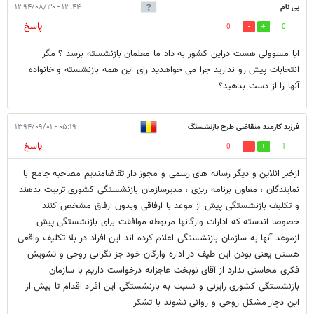
بی نام
۱۳:۴۴ - ۱۳۹۴/۰۸/۳۰
پاسخ
0
0
ایا مسوولی هست دراین کشور به داد ما معلمان بازنشسته برسد ؟ مگر
انتخابات پیش رو ندارید جرا می خواهدید رای این همه بازنشسته و خانواده
آنها را از دست بدهید؟
فرزند کارمند متقاضی طرح بازنشستگ
۰۵:۱۹ - ۱۳۹۴/۰۹/۰۱
پاسخ
0
1
ازخبر انلاین و دیگر رسانه های رسمی و مجوز دار تقاضامندیم مصاحبه جامع با
نمایندگان ، معاون برنامه ریزی ، مدیرسازمان بازنشستگی کشوری تربیت بدهند
و تکلیف بازنشستگی پیش از موعد با ارفاقی وبدون ارفاق مشخص کنند
خصوصا اندسته که ادارات وارگانها مربوطه موافقت برای بازنشستگی پیش
ازموعد آنها به سازمان بازنشستگی اعلام کرده اند این افراد در بلا تکلیف واقعی
هستن یعنی بودن این طیف در اداره وارگان خود جز نگرانی روحی و تشویش
فکری محاسنی ندارد از آقای نوبخت عاجزانه درخواست داریم با سازمان
بازنشستگی کشوری رایزنی و نسبت به بازنشستگی این افراد اقدام تا بیش از
این دچار مشکل روحی و روانی نشوند با تشکر