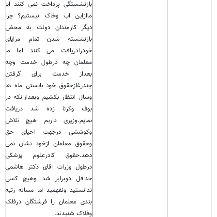
بازنشستگی پرداخت نمی کنند ایا
ماازاین اب وخاک نیستیم؟ چرا
دیگر کارمندان دولت به محض
بازنشسته شدن تمام مزایای
خودرادریافت می کنند اما ما
معلمان چه درطول خدمت وچه
بعداز خدمت برای گرفتن
چندرغازحقوق خود بایستی ماه ها
وسال انتظار بکشیم وبعدازانکه در
بوف وکرنا زده شد دریافت
نمایم.وزیری داریم هیچ تلاش
وکوششی درجهت احیای حق
وحقوق معلمان ازخود نشان نمی
دهد.حقوق کادرعلوم پزشکی
درطول وزرات اقای دکتر هاشمی
حداقل دوبرابر شد وهیچ کسی
ندانستید ونفهمید اما مساله رتبه
بندی معلمان را فرشتگان درفلک
وفلاک شنیدند.