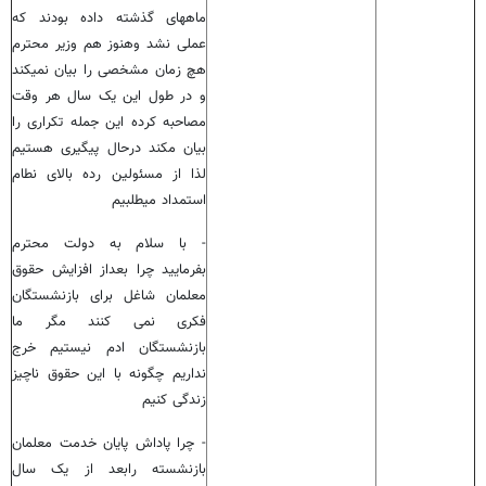
ماههای گذشته داده بودند که
عملی نشد وهنوز هم وزیر محترم
هچ زمان مشخصی را بیان نمیکند
و در طول این یک سال هر وقت
مصاحبه کرده این جمله تکراری را
بیان مکند درحال پیگیری هستیم
لذا از مسئولین رده بالای نطام
استمداد میطلبیم
- با سلام به دولت محترم
بفرمایید چرا بعداز افزایش حقوق
معلمان شاغل برای بازنشستگان
فکری نمی کنند مگر ما
بازنشستگان ادم نیستیم خرج
نداریم چگونه با این حقوق ناچیز
زندگی کنیم
- چرا پاداش پایان خدمت معلمان
بازنشسته رابعد از یک سال