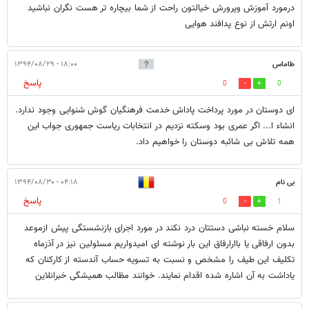
درمورد آموزش وپرورش خیالتون راحت از شما بیچاره تر هست نگران نباشید
اونم ارتش از نوع پدافند هوایی
طاماس
۱۸:۰۰ - ۱۳۹۴/۰۸/۲۹
پاسخ
0
0
ای دوستان در مورد پرداخت پاداش خدمت فرهنگیان گوش شنوایی وجود ندارد.
انشاء ا... اگر عمری بود وسکته نزدیم در انتخابات ریاست جمهوری جواب این
همه تلاش بی شائبه دوستان را خواهیم داد.
بی نام
۰۴:۱۸ - ۱۳۹۴/۰۸/۳۰
پاسخ
0
1
سلام خسته نباشی دستتان درد نکند در مورد اجرای بازنشستگی پیش ازموعد
بدون ارفاقی یا باارارفاق این بار نوشته ای امیدواریم مسئولین نیز در آذزماه
تکلیف این طیف را مشخص و نسبت به تسویه حساب آندسته از کارکنان که
یاداشت به آن اشاره شده اقدام نمایند. خوانند مظالب همیشگی خبرانلاین