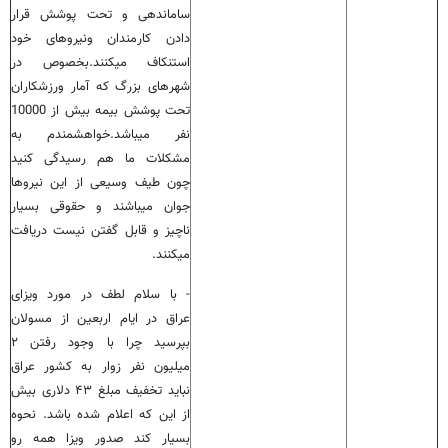
ساماندهی و تحت پوشش قرار
دادن کارمندان ونیروهای خود
استنکاف میکنند.بخصوص در
شهرهای بزرگ که آمار ورزشکاران
تحت پوشش بیمه بیش از 10000
نفر میباشد.خواهشمندم به
مشکلات ما هم رسیدگی کنید
چون طیف وسیعی از این نیروها
جوان میباشند و حقوقی بسیار
ناچیز و قابل گفتن نیست دریافت
میکنند.
- با سلام لطف در مورد ویزای
عراق در ایام اربعین از مسولان
بپرسید چرا با وجود رفتن ۲
میلیون نفر زوار به کشور عراق
نباید تخفیف مبلغ ۴۳ دلاری بیش
از این که اعلام شده باشد. نحوه
بسیار کند صدور ویزا همه رو