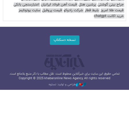
جراح بینی گوشتی
پرشین هتل
قیمت آهن فولاد ایرانیان
اعتبارسنجی بانکی
قیمت طلا امروز
بلیط قطار
شرکت رادوکو
قیمت پروفیل
سایت یوتوتایمز
خرید اکانت chatgpt
نسخه دسکتاپ
تمامی حقوق این سایت برای خبرآنلاین محفوظ است. نقل مطالب با ذکر منبع بلامانع است.
Copyright © 2025 khabaronline News Agancy, All rights reserved
طراحی و تولید: نستوه