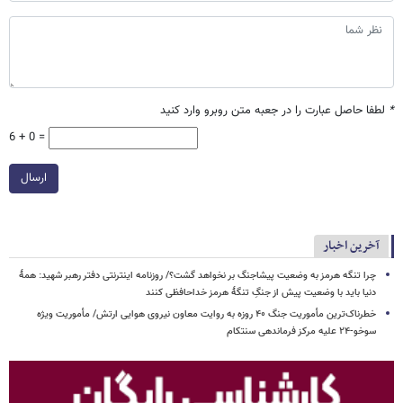
*
لطفا حاصل عبارت را در جعبه متن روبرو وارد کنید
6 + 0 =
ارسال
آخرین اخبار
چرا تنگه هرمز به وضعیت پیشاجنگ بر نخواهد گشت؟/ روزنامه اینترنتی دفتر رهبر شهید: همۀ
دنیا باید با وضعیت پیش از جنگِ تنگۀ هرمز خداحافظی کنند
خطرناک‌ترین مأموریت جنگ ۴۰ روزه به روایت معاون نیروی هوایی ارتش/ مأموریت ویژه
سوخو-۲۴ علیه مرکز فرماندهی سنتکام