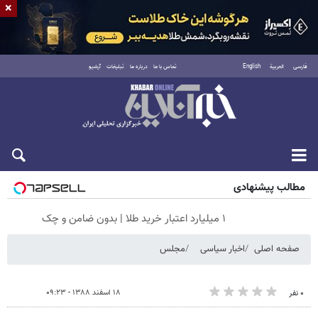
×
فارسی
العربية
English
تماس با ما
درباره ما
تبلیغات
آرشیو
جمعه ۱۶ مرداد ۱۴۰۵
مطالب پیشنهادی
۱ میلیارد اعتبار خرید طلا | بدون ضامن و چک
صفحه اصلی
اخبار سیاسی
مجلس
۱۸ اسفند ۱۳۸۸ - ۰۹:۲۳
۰ نفر