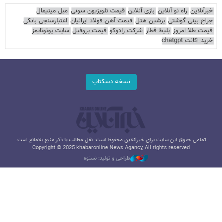
خبرآنلاین
راه نو آنلاین
بازی آنلاین
قیمت تلویزیون سونی
مبل مینیمال
جراح بینی گوشتی
پرشین هتل
قیمت آهن فولاد ایرانیان
اعتبارسنجی بانکی
قیمت طلا امروز
بلیط قطار
شرکت رادوکو
قیمت پروفیل
سایت یوتوتایمز
خرید اکانت chatgpt
نسخه دسکتاپ
تمامی حقوق این سایت برای خبرآنلاین محفوظ است. نقل مطالب با ذکر منبع بلامانع است.
Copyright © 2025 khabaronline News Agancy, All rights reserved
طراحی و تولید: نستوه