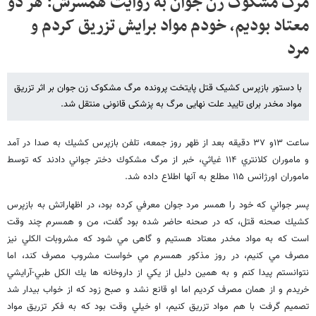
مرگ مشکوک زن جوان به روایت همسرش: هر دو
معتاد بودیم، خودم مواد برایش تزریق کردم و
مرد
با دستور بازپرس کشیک قتل پایتخت پرونده مرگ مشکوک زن جوان بر اثر تزریق
مواد مخدر برای تایید علت نهایی مرگ به پزشکی قانونی منتقل شد.
ساعت ۱۳و ۳۷ دقيقه بعد از ظهر روز جمعه، تلفن بازپرس كشيك به صدا در آمد
و ماموران كلانتري ۱۱۴ غياثي، خبر از مرگ مشكوك دختر جواني دادند كه توسط
ماموران اورژانس ۱۱۵ مطلع به آنها اطلاع داده شد.
پسر جواني كه خود را همسر مرد جوان معرفي كرده بود، در اظهاراتش به بازپرس
كشيك صحنه قتل، كه در صحنه حاضر شده بود گفت، من و همسرم چند وقت
است كه به مواد مخدر معتاد هستيم و گاهی مي شود كه مشروبات الكلي نيز
مصرف مي كنيم، در روز مذكور همسرم مي خواست مشروب مصرف كند، اما
نتوانستم پيدا كنم و به همين دليل از يكي از داروخانه ها يك الكل طبي-آرايشي
خريدم و از همان مصرف كرديم اما او قانع نشد و صبح زود كه از خواب بيدار شد
تصميم گرفت با هم مواد تزريق كنيم، او خيلي وقت بود كه به فكر تزريق مواد