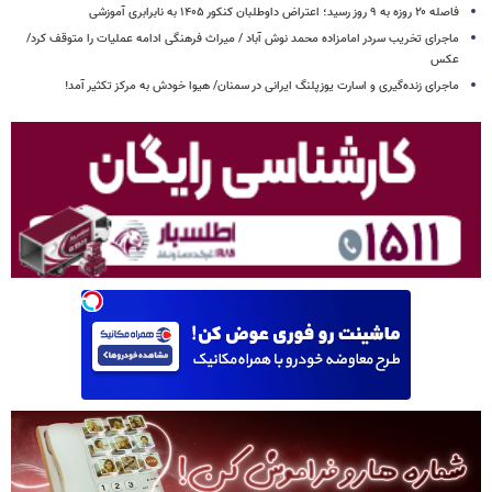
فاصله ۲۰ روزه به ۹ روز رسید؛ اعتراض داوطلبان کنکور ۱۴۰۵ به نابرابری آموزشی
ماجرای تخریب سردر امامزاده محمد نوش ‌آباد / میراث فرهنگی ادامه عملیات را متوقف کرد/
عکس
ماجرای زنده‌گیری و اسارت یوزپلنگ ایرانی در سمنان/ هیوا خودش به مرکز تکثیر آمد!