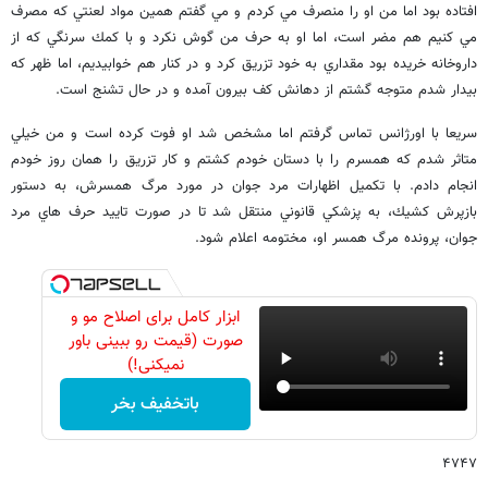
افتاده بود اما من او را منصرف مي كردم و مي گفتم همين مواد لعنتي كه مصرف
مي كنيم هم مضر است، اما او به حرف من گوش نكرد و با كمك سرنگي كه از
داروخانه خريده بود مقداري به خود تزريق كرد و در كنار هم خوابيديم، اما ظهر كه
بيدار شدم متوجه گشتم از دهانش كف بيرون آمده و در حال تشنج است.
سريعا با اورژانس تماس گرفتم اما مشخص شد او فوت كرده است و من خيلي
متاثر شدم كه همسرم را با دستان خودم كشتم و كار تزريق را همان روز خودم
انجام دادم. با تكميل اظهارات مرد جوان در مورد مرگ همسرش، به دستور
بازپرش كشيك، به پزشكي قانوني منتقل شد تا در صورت تاييد حرف هاي مرد
جوان، پرونده مرگ همسر او، مختومه اعلام شود.
ابزار کامل برای اصلاح مو و
صورت (قیمت رو ببینی باور
نمیکنی!)
باتخفیف بخر
۴۷۴۷