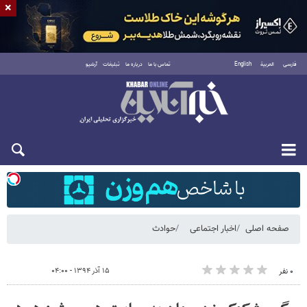
×
فارسی
العربية
English
تماس با ما
درباره ما
تبلیغات
آرشیو
شنبه ۱۷ مرداد ۱۴۰۵
صفحه اصلی
اخبار اجتماعی
حوادث
۱۵ آذر ۱۳۹۴ - ۰۴:۰۰
۰ نفر