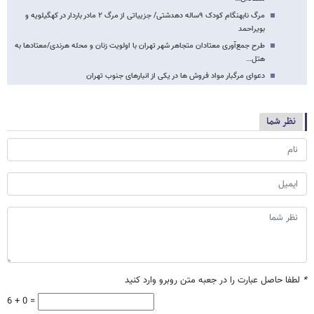
مرگ نابهنگام کودک ۹ساله دهدشتی/ جزییاتی از مرگ ۲ مادر باردار در کهگیلویه و
بویراحمد
طرح جمع‌آوری معتادان متجاهر شهر تهران با اولویت زنان و محله هرندی/معتادها به
هتل…
دعوای مرگبار مواد فروش ها در یکی از انبارهای جنوب تهران
نظر شما
*
لطفا حاصل عبارت را در جعبه متن روبرو وارد کنید
6 + 0 =