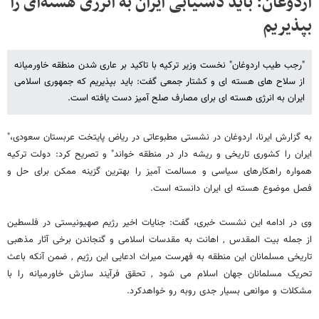
اردوغان: باید دستیابی ایران به انرژی هسته‌‌‌‌‌‌‌‌‌‌‌‌‌‌‌‌‌ای را
بپذیریم
"رجب طیب اردوغان" نخست وزیر ترکیه با تاکید بر عاری شدن منطقه خاورمیانه
از سلاح های هسته ای و کشتار جمعی گفت: باید بپذیریم که جمهوری اسلامی
ایران به انرژی هسته ای برای مصارف صلح آمیز دست یافته است.
به گزارش ایرنا، اردوغان در نشستی مطبوعاتی در ریاض پایتخت عربستان سعودی،"
ایران را کشوری تاریخی و ریشه دار در منطقه خواند" و تصریح کرد: دولت ترکیه
همواره راهکارهای سیاسی و مسالمت آمیز را بهترین گزینه ممکن برای حل و
فصل موضوع هسته ای ایران دانسته است.
وی در ادامه این نشست خبری، گفت: جنایات اخیر رژیم صهیونیستی در فلسطین
از جمله بیت المقدس , اهانت به مقدسات اسلامی و گنجاندن برخی آثار مذهبی
تاریخی مسلمانان این منطقه به فهرست میراث ادعایی این رژیم , ضمن آنکه باعث
تحریک مسلمانان جهان اسلام می شود , تحقق فرآیند سازش خاورمیانه را با
مشکلات و موانعی بسیار جدی روبه رو خواهدکرد.