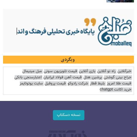
وبگردی
خبرآنلاین
راه نو آنلاین
بازی آنلاین
قیمت تلویزیون سونی
مبل مینیمال
جراح بینی گوشتی
پرشین هتل
قیمت آهن فولاد ایرانیان
اعتبارسنجی بانکی
قیمت طلا امروز
بلیط قطار
شرکت رادوکو
قیمت پروفیل
سایت یوتوتایمز
خرید اکانت chatgpt
نسخه دسکتاپ