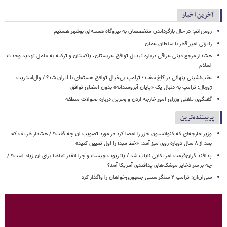
آخرین اخبار
روس‌اتم: در حال بازگرداندن متخصصان به نیروگاه هسته‌ای بوشهر هستیم
رایزنی امیر قطر با سلطان عمان
هشدار مرجع دینی عراقی درباره تبدیل توافق عربستان، پاکستان و ترکیه به عامل تهدید وحدت
اسلام
عقب‌نشینی پنهانی در کاخ سفید؛ ترامپ بی‌خیال توافق هسته‌ای با ایران شد؟ / وال‌استریت
ژورنال: ترامپ به دنبال یک «پایان آبرومندانه» بدون امضای توافق
گفتگوی تلفنی وزرای امور خارجه اردن و بحرین درباره تحولات منطقه
پربیننده‌ترین
وزیر خارجه‌ای که کنوانسیون خزر را امضا کرد در مورد تصویب آن چه گفت؟ / هشدار ظریف که
بعد از ۸ سال دوباره روی میز آمد؛ «خط مبدأ را اول تعیین کنید»
پدافند گران‌قیمت آمریکایی نایاب شد / پاتریوت چیست و چرا انقدر تقاضا برای آن زیاد است؟ /
چه بر سر ذخایر موشک‌های پدافندی آمریکا آمد؟
سی‌ان‌ان: ترامپ ۲ سنگر سنتی جمهوری‌خواهان را واگذار کرد