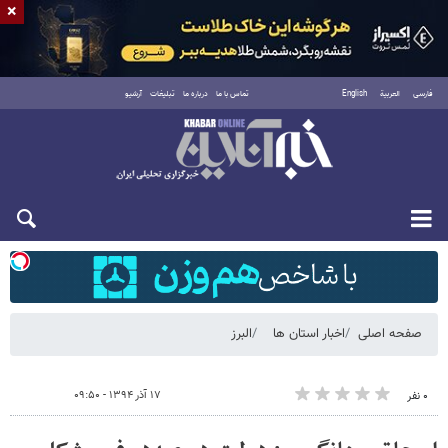
×
فارسی
العربية
English
تماس با ما
درباره ما
تبلیغات
آرشیو
شنبه ۱۷ مرداد ۱۴۰۵
صفحه اصلی
اخبار استان ها
البرز
۱۷ آذر ۱۳۹۴ - ۰۹:۵۰
۰ نفر