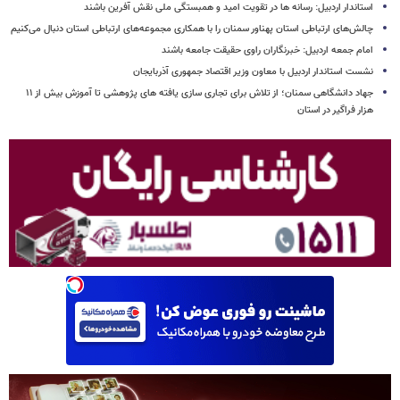
استاندار اردبیل: رسانه ها در تقویت امید و همبستگی ملی نقش‌ آفرین باشند
چالش‌های ارتباطی استان پهناور سمنان را با همکاری مجموعه‌های ارتباطی استان دنبال می‌کنیم
امام جمعه اردبیل: خبرنگاران راوی حقیقت جامعه باشند
نشست استاندار اردبیل با معاون وزیر اقتصاد جمهوری آذربایجان
جهاد دانشگاهی سمنان؛ از تلاش برای تجاری سازی یافته های پژوهشی تا آموزش بیش از ۱۱
هزار فراگیر در استان