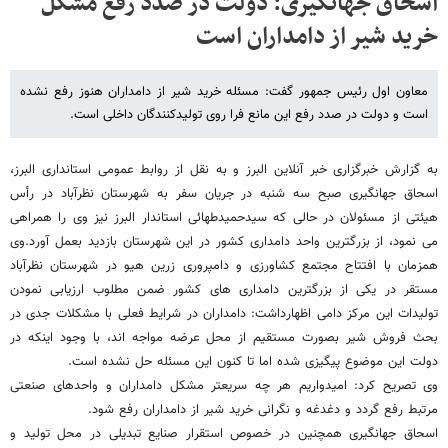
اسحاق جهانگیری: دولت در صدد رفع مشکل
خرید شیر از دامداران است
معاون اول رئیس جمهور گفت: مسئله خرید شیر از دامداران هنوز رفع نشده
است و دولت در صدد رفع این مانع فرا روی تولیدکنندگان داخلی است.
به گزارش خبرگزاری خبر آنلاین البرز و به نقل از روابط عمومی استانداری البرز،
اسحاق جهانگیری صبح سه شنبه در جریان سفر به شهرستان نظرآباد در رأس
هیئتی از مسئولان در حالی که سیدحمیدطهائی استاندار البرز نیز وی را همراهی
می نمود، از بزرگترین واحد دامداری کشور در این شهرستان بازدید بعمل آورد.وی
همزمان با افتتاح مجتمع کشاورزی و دامپروری زرین هیو در شهرستان نظرآباد
مستقر در یکی از بزرگترین دامداری های کشور ضمن مطلوب ارزیابی نمودن
تولیدات این مرکز دامی اظهارداشت: دامداران در شرایط فعلی با مشکلات جدی در
بحث فروش شیر بصورت مستقیم از محل عرضه مواجه اند، با وجود اینکه در
دولت این موضوع پیگیزی شده اما تا کنون این مسئله حل نشده است.
وی تصریح کرد: امیدواریم هر چه سریعتر مشکل دامداران و واحدهای صنعتی
مرتبط رفع گردد و دغدغه و نگرانی خرید شیر از دامداران رفع شود.
اسحاق جهانگیری همچنین در خصوص استقرار صنایع تبدیلی در محل تولید و