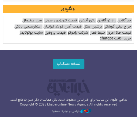
وبگردی
خبرآنلاین
راه نو آنلاین
بازی آنلاین
قیمت تلویزیون سونی
مبل مینیمال
جراح بینی گوشتی
پرشین هتل
قیمت آهن فولاد ایرانیان
اعتبارسنجی بانکی
قیمت طلا امروز
بلیط قطار
شرکت رادوکو
قیمت پروفیل
سایت یوتوتایمز
خرید اکانت chatgpt
نسخه دسکتاپ
تمامی حقوق این سایت برای خبرآنلاین محفوظ است. نقل مطالب با ذکر منبع بلامانع است.
Copyright © 2025 khabaronline News Agancy, All rights reserved
طراحی و تولید: نستوه