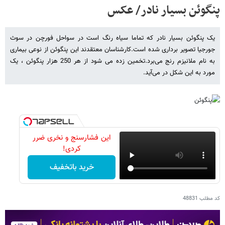
پنگوئن بسیار نادر/ عکس
یک پنگوئن بسیار نادر که تماما سیاه رنگ است در سواحل فورچن در سوث
جورجیا تصویر برداری شده است.کارشناسان معتقدند این پنگوئن از نوعی بیماری
به نام ملانیزم رنج می‌برد.تخمین زده می ‌شود از هر 250 هزار پنگوئن ، یک
مورد به این شکل در می‌آید.
این فشارسنج و نخری ضرر
کردی!
خرید باتخفیف
کد مطلب
48831