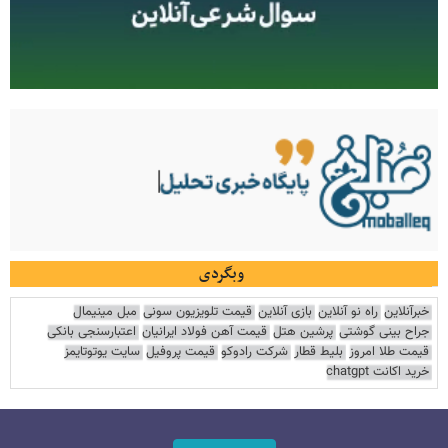
وبگردی
خبرآنلاین
راه نو آنلاین
بازی آنلاین
قیمت تلویزیون سونی
مبل مینیمال
جراح بینی گوشتی
پرشین هتل
قیمت آهن فولاد ایرانیان
اعتبارسنجی بانکی
قیمت طلا امروز
بلیط قطار
شرکت رادوکو
قیمت پروفیل
سایت یوتوتایمز
خرید اکانت chatgpt