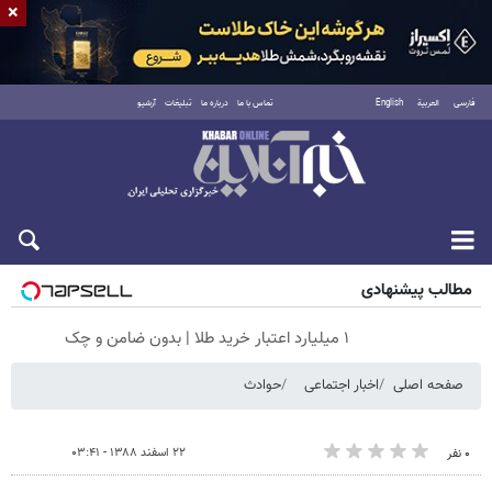
×
فارسی
العربية
English
تماس با ما
درباره ما
تبلیغات
آرشیو
جمعه ۱۶ مرداد ۱۴۰۵
مطالب پیشنهادی
۱ میلیارد اعتبار خرید طلا | بدون ضامن و چک
صفحه اصلی
اخبار اجتماعی
حوادث
۲۲ اسفند ۱۳۸۸ - ۰۳:۴۱
۰ نفر