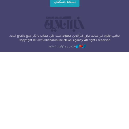
نسخه دسکتاپ
تمامی حقوق این سایت برای خبرآنلاین محفوظ است. نقل مطالب با ذکر منبع بلامانع است.
Copyright © 2025 khabaronline News Agancy, All rights reserved
طراحی و تولید: نستوه