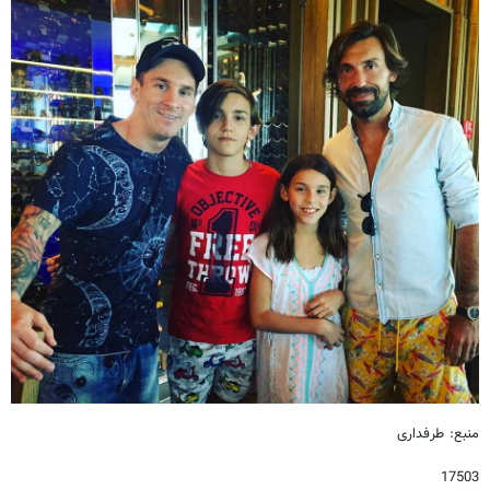
منبع: طرفداری
17503