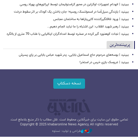
ببینید | انهدام تجهیزات اوکراین در محور کراسنولیمان توسط اپراتورهای پهپاد روسی
ببینید | بارندگی سیل‌آسا در اسمولنسک روسیه؛ جان باختن یک کودک بر اثر سقوط درخت
ببینید | ورود غافلگیرکننده کاپی‌باراها به ساختمان مجلس
ببینید | رهبر شهید انقلاب: این اشتباه را ما نباید انجام دهیم...
ببینید | نجات کوهنورد گیر کرده در صخره توسط امدادگران ایتالیایی با طناب 70 متری از بالگرد
پربیننده‌ترین
ببینید | بوسه‌های مرحوم حاج اسماعیل بابایی، پدر شهید عباس بابایی بر پای پسرش
ببینید | عروسک بازی خرس در استخر!
نسخه دسکتاپ
تمامی حقوق این سایت برای خبرآنلاین محفوظ است. نقل مطالب با ذکر منبع بلامانع است.
Copyright © 2025 khabaronline News Agancy, All rights reserved
طراحی و تولید: نستوه