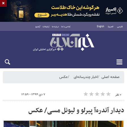
×
فارسی
العربية
English
تماس با ما
درباره ما
تبلیغات
آرشیو
پنجشنبه ۱۵ مرداد ۱۴۰۵
صفحه اصلی
اخبار چندرسانه‌ای
عکس
۷ دی ۱۳۹۴ - ۱۲:۵۹
۰ نفر
دیدار آندره‌آ پیرلو و لیونل مسی/ عکس