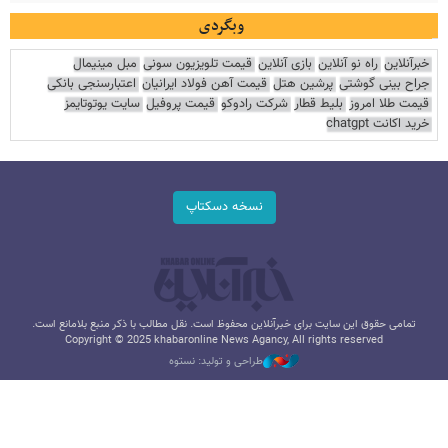
وبگردی
خبرآنلاین
راه نو آنلاین
بازی آنلاین
قیمت تلویزیون سونی
مبل مینیمال
جراح بینی گوشتی
پرشین هتل
قیمت آهن فولاد ایرانیان
اعتبارسنجی بانکی
قیمت طلا امروز
بلیط قطار
شرکت رادوکو
قیمت پروفیل
سایت یوتوتایمز
خرید اکانت chatgpt
نسخه دسکتاپ
تمامی حقوق این سایت برای خبرآنلاین محفوظ است. نقل مطالب با ذکر منبع بلامانع است.
Copyright © 2025 khabaronline News Agancy, All rights reserved
طراحی و تولید: نستوه