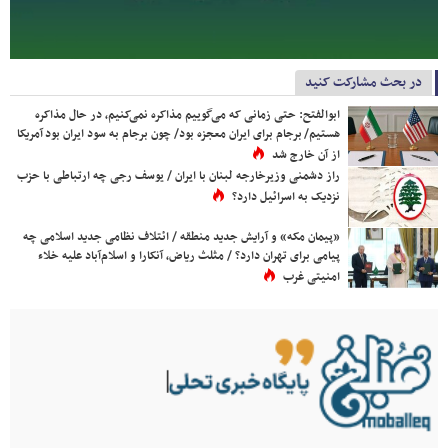
در بحث مشارکت کنید
ابوالفتح: حتی زمانی که می‌گوییم مذاکره نمی‌کنیم، در حال مذاکره
هستیم/ برجام برای ایران معجزه بود/ چون برجام به سود ایران بود آمریکا
از آن خارج شد
راز دشمنی وزیرخارجه لبنان با ایران / یوسف رجی چه ارتباطی با حزب
نزدیک به اسرائیل دارد؟
«پیمان مکه» و آرایش جدید منطقه / ائتلاف نظامی جدید اسلامی چه
پیامی برای تهران دارد؟ / مثلث ریاض، آنکارا و اسلام‌آباد علیه خلاء
امنیتی غرب