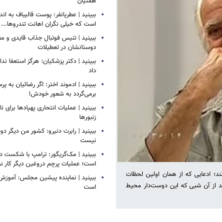
همتیان
ببینید | عطریانفر: پوست قالیباف به اند
است که خیلی نگران اهانت تندروها...
ببینید | تنیس فوتبال جذاب قایدی و مغا
دوستانشان در تعطیلات
ببینید | دکتر پزشکیان: هرگز استعفا ندا
داد
ببینید | ادموند اختر: اگر رضائیان به پ
برمی‌گردد به شعور خودش!
ببینید | عملیات انتحاری پهپادها برای نا
زنبورها
ببینید | رابرت دنیرو: کشور من دیگر 
نیست
ببینید | مک‌گریگور: ترامپ با شکست در
است؛ عملیات پرچم دروغین دیگر کار نم
ند؛ ادعایی که از همان اولین لحظات
ببینید | نماینده پیشین مجلس: آموزش
د از آن شبی که این دوست‌دار محیط
است