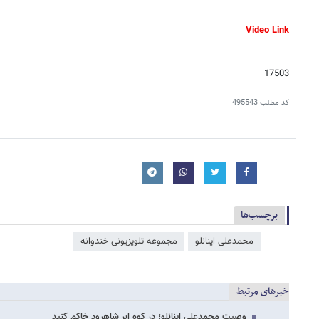
Video Link
17503
کد مطلب
495543
برچسب‌ها
محمدعلی اینانلو
مجموعه تلویزیونی خندوانه
خبرهای مرتبط
وصیت محمدعلی اینانلو؛ در کوه ابر شاهرود خاکم کنید