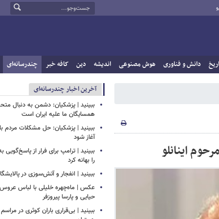
و
ریخ
دانش و فناوری
هوش مصنوعی
اندیشه
دین
کافه خبر
چندرسانه‌ای
آخرین اخبار چندرسانه‌ای
ببینید | پزشکیان: دشمن به دنبال متح
همسایگان ما علیه ایران است
ببینید | پزشکیان: حل مشکلات مردم بای
آغاز شود
حوم اینانلو
ببینید | ترامپ برای فرار از پاسخ‌گویی ب
را بهانه کرد
ببینید | انفجار و آتش‌سوزی در پالایشگ
عکس | ماه‌چهره خلیلی با لباس عروس د
حیایی و پارسا پیروزفر
ببینید | بی‌قراری باران کوثری در مراسم 