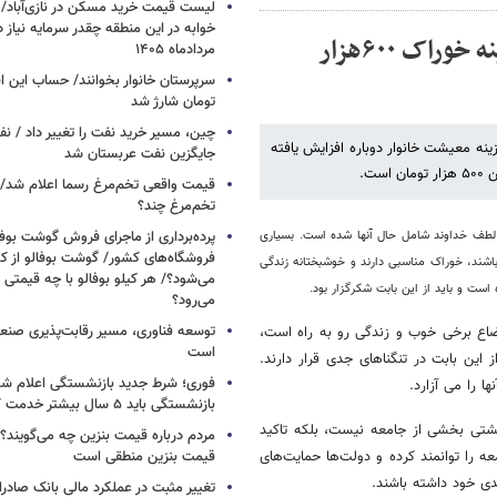
خوابه در این منطقه چقدر سرمایه نیاز 
جزئیات محاسبات جدید معیشت خانوار/ هزینه خوراک ۶۰۰هزار
مردادماه ۱۴۰۵
تومان شارژ شد
چین، مسیر خرید نفت را تغییر داد / ن
نه معیشت خانوار دوباره افزایش یافته
جایگزین نفت عربستان شد
قیمت واقعی تخم‌مرغ رسما اعلام شد/ 
تخم‌مرغ چند؟
 لطف خداوند شامل حال آنها شده است. بسیاری
پرده‌برداری از ماجرای فروش گوشت بوفا
فروشگاه‌های کشور/ گوشت بوفالو از کج
باشند، خوراک مناسبی دارند و خوشبختانه زندگی
می‌شود؟/ هر کیلو بوفالو با چه قیمتی
 است و باید از این بابت شکرگزار بود.
می‌رود؟
توسعه فناوری، مسیر رقابت‌پذیری صن
ضاع برخی خوب و زندگی رو به راه است،
است
ین بابت در تنگناهای جدی قرار دارند.
فوری؛ شرط جدید بازنشستگی اعلام شد/ 
ا را می آزارد.
بازنشستگی باید ۵ سال بیشتر خدمت کنند
شتی بخشی از جامعه نیست، بلکه تاکید
مردم درباره قیمت بنزین چه می‌گویند؟/
 را توانمند کرده و دولت‌ها حمایت‌های
قیمت بنزین منطقی است
دی خود داشته باشند.
تغییر مثبت در عملکرد مالی بانک صادرات