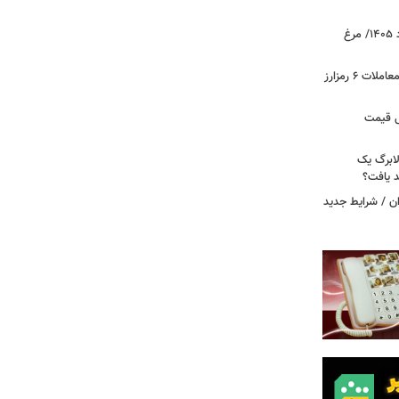
قیمت جدید گوشت مرغ امروز ۱۵ مرداد ۱۴۰۵/ مرغ
آخرین وضعیت بازار رمزارزها در جهان/ معاملات ۶ رمزارز
دول قیمت
لابرگ یک
د یافت؟
ان / شرایط جدید