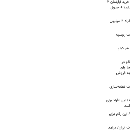
لیست قیمت خرید مسکن در نازی‌آباد/ خرید آپارتمان ۲
دارد؟ + جدول
سرپرستان خانوار بخوانند/ حساب این افراد ۴ میلیون
فت روسیه
هر کیلو
لو در
ا وارد
 به فروش
عت قطعه‌سازی
این افراد برای
 این رقم برای
 ایران/ درآمد