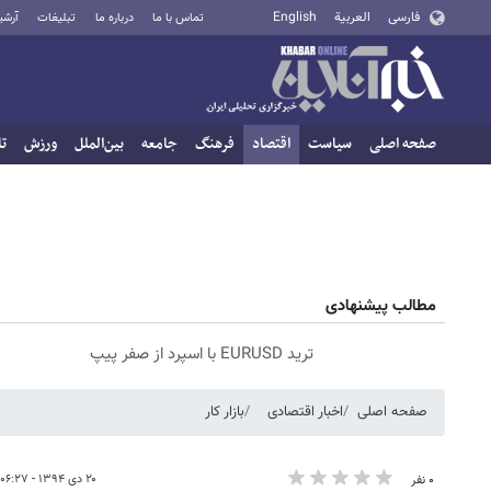
فارسی
العربية
English
تماس با ما
درباره ما
تبلیغات
آرشی
صفحه اصلی
سیاست
اقتصاد
فرهنگ
جامعه
بین‌الملل
ورزش
تا
مطالب پیشنهادی
ترید EURUSD با اسپرد از صفر پیپ
صفحه اصلی
اخبار اقتصادی
بازار کار
۲۰ دی ۱۳۹۴ - ۰۶:۲۷
۰ نفر