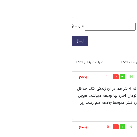
9 + 6 =
ارسال
 صف انتشار: 0
نظرات غیرقابل انتشار: 0
پاسخ
1
14
این هزینه اجاره ماهی 500 هزار تومان را از کجا آوردند؟ برای چند متر مربع ؟ که 4 نفر هم در آن زندگی کنند حداقل
یا بازار تهران به بالا برای 70 متر الان حدود 1.5 میلیون تومان اجاره بها ودیعه میباشد. هیچی
ن قشر متوسط جامعه هم رفتند زیر
پاسخ
10
6