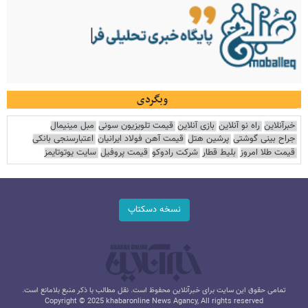
وبگردی
خبرآنلاین
راه نو آنلاین
بازی آنلاین
قیمت تلویزیون سونی
مبل مینیمال
جراح بینی گوشتی
پرشین هتل
قیمت آهن فولاد ایرانیان
اعتبارسنجی بانکی
قیمت طلا امروز
بلیط قطار
شرکت رادوکو
قیمت پروفیل
سایت یوتوتایمز
نسخه دسکتاپ
تمامی حقوق این سایت برای خبرآنلاین محفوظ است. نقل مطالب با ذکر منبع بلامانع است.
Copyright © 2025 khabaronline News Agancy, All rights reserved