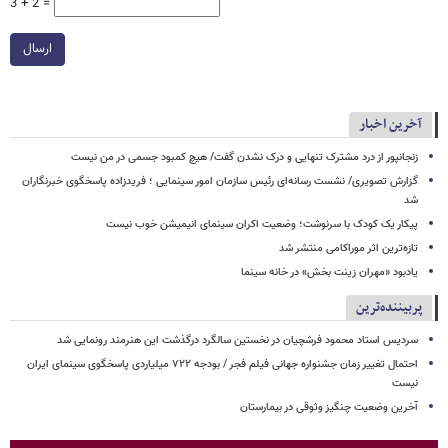
3 + 2 =
ارسال
آخرین اخبار
زنجانپور از درد مشترک تنهایی و درک نشدن گفت/ هیچ کمبود جسمی در من نیست
گزارش تصویری/ نشست رسانه‌ای رئیس سازمان امور سینمایی ؛ فریدزاده پاسخگوی خبرنگاران
شد
پیکار یک کودک با سرنوشت؛ وضعیت اکران سینمای انیمیشن خوب نیست
تازه‌ترین اثر موراکامی منتشر شد
یادبود «مهران زینت بخش» در خانه سینما
پربیننده‌ترین
سردیس استاد محمود فرشچیان در نخستین سالگرد درگذشت این هنرمند رونمایی شد
احتمال تغییر زمان جشنواره جهانی فیلم فجر / بودجه ۷۲۲ میلیاردی پاسخگوی سینمای ایران
نیست
آخرین وضعیت چنگیز وثوقی در بیمارستان