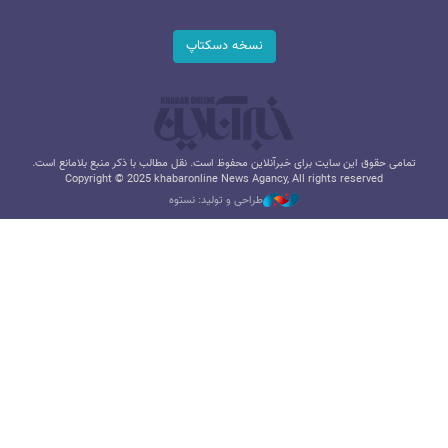
نسخه دسکتاپ
تمامی حقوق این سایت برای خبرآنلاین محفوظ است. نقل مطالب با ذکر منبع بلامانع است.
Copyright © 2025 khabaronline News Agancy, All rights reserved
طراحی و تولید: نستوه