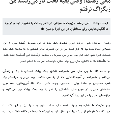
مانی رهنما: وقتی بقیه تخت‌گاز می‌رفتند من
زیگزاگ نرفتم
ایسنا نوشت: مانی رهنما جزییات کنسرتش در تالار وحدت را تشریح کرد و درباره
غافلگیری‌هایش برای مخاطبان در این اجرا توضیح داد.
رهنما - خواننده پاپ - درباره اجرای قطعات بابک بیات در این کنسرت، گفت:‌ پیش از این،
شبهه‌ای ایجاد شده بود که قرار است من در این کنسرت تمام قطعاتی را که ساخته بابک بیات
هستند، اجرا کنم. البته قرار بود اجرای من همزمان با سالروز درگذشت این آهنگساز فقید باشد؛
اما متأسفانه بنا به دلایلی، مثل رزرو بودن سالن نتوانستیم این کار را انجام دهیم.
او ادامه داد: با این حال، من همیشه عاشق بابک بیات هستم، با یاد او زندگی
می‌کنم و همیشه از آموخته‌هایی که او به من داده، بهره می‌برم. خواستم یک
شب صمیمی و ساده برای مخاطبان ایجاد کنم، البته غافلگیری‌هایی هم برای
مخاطبان داریم. در عین حال، قطعاتی را هم به یاد بابک بیات اجرا می‌کنیم و
اجازه‌های لازم را در این‌باره گرفته‌ایم.
این هنرمند با اشاره به این‌که قصد دارد قطعه «آیینه‌وار» را نیز در این کنسرت
اجرا کند، خاطره‌ای از بابک بیات را نقل کرد و این‌که شب‌ها در خانه بابک بیات به