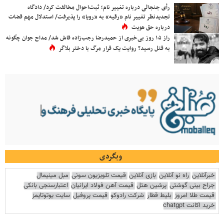
رأی جنجالی درباره تغییر نام؛ ثبت‌احوال مخالفت کرد/ دادگاه
تجدیدنظر تغییر نام «رقیه» به «رویا» را پذیرفت/ استدلال مهم قضات
درباره حق هویت
راز ۱۵ روز بی‌خبری از حمیدرضا رجب‌زاده فاش شد/ مداح جوان چگونه
به قتل رسید؟ روایت یک قرار مرگ با دختر بلاگر
وبگردی
خبرآنلاین
راه نو آنلاین
بازی آنلاین
قیمت تلویزیون سونی
مبل مینیمال
جراح بینی گوشتی
پرشین هتل
قیمت آهن فولاد ایرانیان
اعتبارسنجی بانکی
قیمت طلا امروز
بلیط قطار
شرکت رادوکو
قیمت پروفیل
سایت یوتوتایمز
خرید اکانت chatgpt