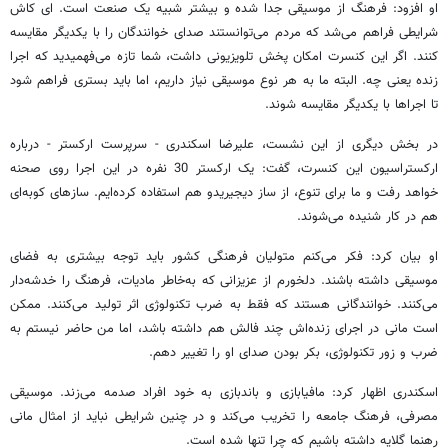
او افزود: فرهنگ از موسیقی جدا شده و بیشتر شبیه یک صنعت است. ای کاش
شرایطی فراهم می‌شد که مردم می‌توانستند صدای خوانندگان را با یکدیگر مقایسه
کنند. اگر این کنسرت امکان پخش تلویزیونی داشت، شما تازه می‌فهمیدید که اجرا
زنده یعنی چه. البته ما به هر نوع موسیقی نیاز داریم، اما باید بستری فراهم شود
تا اجراها با یکدیگر مقایسه شوند.
در بخش دیگری از این نشست، علیرضا اسکندری - سرپرست ارکستر - درباره
ارکستراسیون این کنسرت، گفت: یک ارکستر 30 نفره در این اجرا روی صحنه
خواهد رفت و ما برای تنوع، از ساز دیجیریدو هم استفاده کرده‌ایم. سازهای کوبه‌ای
هم در کار شنیده می‌شوند.
او بیان کرد: فکر می‌کنم متولیان فرهنگی کشور باید توجه بیشتری به فضای
موسیقی داشته باشند. دلخورم از عزیزانی که به‌خاطر مادیات، فرهنگ را خدشه‌دار
می‌کنند. خوانندگانی هستند که فقط به ضرب تکنولوژی اثر تولید می‌کنند. ممکن
است مانی در اجرای زنده‌اش چند فالش هم داشته باشد، اما من حاضر نیستم به
ضرب و زور تکنولوژی، بکر بودن صدای او را تغییر دهم.
اسکندری اظهار کرد: مافیابازی و باندبازی به خود افراد صدمه می‌زند. موسیقی
مصرفی، فرهنگ جامعه را تخریب می‌کند و در چنین شرایطی نباید از امثال مانی
رهنما گلایه داشته باشیم که چرا تنها شده است.