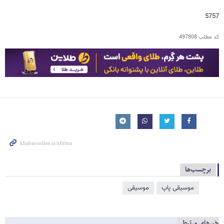
5757
کد مطلب
497808
برچسب‌ها
موسیقی پاپ
موسیقی
خبرهای مرتبط