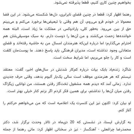
بخواهیم چنین کاری کنیم، قطعا پذیرفته نمی‌شود.
رهنما اظهار کرد: قطعا در چنین فضای نابرابری، دل‌ها شکسته می‌شود. در این فضا
معمولا در خودم فرو می‌روم، آن هم وقتی با تبعیض‌ها برخورد می‌کنم و می‌بینم
حق از بین می‌رود. به‌طور کلی، پارادوکس در مملکت ما زیاد است، البته همه
خواننده‌ها زحمت می‌کشند و من آن‌ها را دوست دارم. به سبک موسیقی‌شان هم
احترام می‌گذارم؛ اما درباره این‌که هنرمندان امسال من به حاشیه رفته‌اند و فضای
متعادلی وجود نداشته است، مدیران فرهنگی باید پاسخ دهند. ما پوست‌مان کلفت
است و کار را جلو می‌بریم، اما شرایط سخت است.
شاگرد زنده‌یاد بابک بیات درباره کم‌کار شدنش در سال‌های اخیر، گفت:‌ معتقد
نیستم که هر هنرمندی موظف است سالی یک‌بار آلبوم بدهد، وقتی حرف جدیدی
ندارد. زمانی آمد که دیدم همه مشغول تخت‌گاز رفتن هستند، من توانایی زیگزاگ
رفتن میان آن‌ها را نداشتم، برای همین فکر کردم اگر بزنم کنار خیلی بهتر است.
او بیان کرد: اکنون نیز این کنسرت یک اعلامیه است که من می‌خواهم حرکتم را
آغاز کنم.
به گزارش ایسنا، در نشستی که 20 دی‌ماه در تالار وحدت برگزار شد، دکتر
محمدرضا چراغعلی - آهنگساز - نیز در سخنانی اظهار کرد: مانی رهنما از جمله