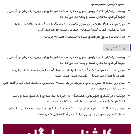
جنتی با رئیس جمهور سابق
یوسف پزشکیان: قدرت رئیس‌ جمهور محدود است/ کشور ما پیش از ورود به دوران جنگ نیز با
پیچیدگی‌های ساختاری دست و پنجه نرم می‌کرد اما...
چهره نزدیک به قالیباف: خوارج سازی نکنیم نباید یکدیگر را «جنگ‌طلب»، «ذلت‌طلب» یا
«سازش‌طلب» خطاب کنیم/ سرمایه اجتماعی آسیب خواهد دید اگر...
پیام فرمانده نیروی هوافضای سپاه به بسیجیان کاشان+ جزئیات
پربیننده‌ترین
یوسف پزشکیان: قدرت رئیس‌ جمهور محدود است/ کشور ما پیش از ورود به دوران جنگ نیز با
پیچیدگی‌های ساختاری دست و پنجه نرم می‌کرد اما...
ربیعی خطاب به پزشکیان: نگذارید رشته وفاق با جامعه گسسته شود/ سیاست همراهی با
رهبری، با همان صداقت‌تان، تضمین کننده مسیر است
تصاویری جدید از حسن روحانی و ظریف در یک جلسه/ جهانگیری با ماسک آمد/ گپ و گفت علی
جنتی با رئیس جمهور سابق
پزشکیان در گفتگوی تلویزیونی: همسایگان ما اجازه ندادند عده‌ای وارد کشور شده و باعث
اغتشاش شوند/ مسیر اصلاحات آغاز شده و متوقف نخواهد شد
جزئیاتی از مذاکرات ایران و عمان بر سر تنگه هرمز/ سخنگوی هیات رئیسه مجلس: بیانیه‌ای
شامل تصحیح مسیر تردد دریایی در تنگه، در آستانه نهایی شدن است