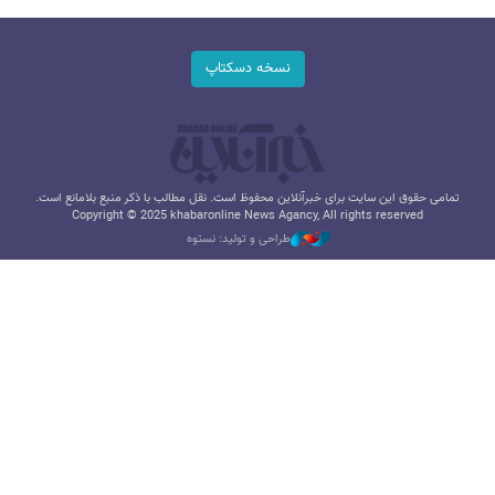
نسخه دسکتاپ
تمامی حقوق این سایت برای خبرآنلاین محفوظ است. نقل مطالب با ذکر منبع بلامانع است.
Copyright © 2025 khabaronline News Agancy, All rights reserved
طراحی و تولید: نستوه