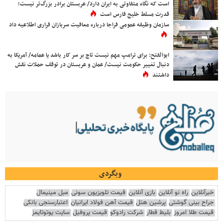
است که نگاه متفاوتی به ایران دارد/ عربستان برادر بزرگ‌تر نیست؛
قدرت مسلط خلیج فارس است
سازمان وظیفه عمومی فراجا درباره معافیت سربازان فراری اطلاعیه داد
ابوالفتح: برای ترامپ مهم نیست تاج بر سر کار باشد یا عمامه/ آمریکا به
دنبال تغییر حکومت نیست/ عمان و عربستان در توقف حملات نقش
داشتند
وبگردی
خبرآنلاین
راه نو آنلاین
بازی آنلاین
قیمت تلویزیون سونی
مبل مینیمال
جراح بینی گوشتی
پرشین هتل
قیمت آهن فولاد ایرانیان
اعتبارسنجی بانکی
قیمت طلا امروز
بلیط قطار
شرکت رادوکو
قیمت پروفیل
سایت یوتوتایمز