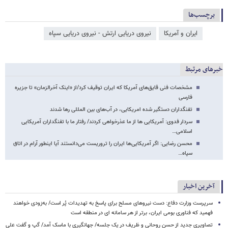
برچسب‌ها
ایران و آمریکا
نیروی دریایی ارتش - نیروی دریایی سپاه
خبرهای مرتبط
مشخصات فنی قایق‌های آمریکا که ایران توقیف کرد/از «اینک آخر‌الزمان» تا جزیره
فارسی
تفنگداران دستگیر شده امریکایی، در آب‌های بین المللی رها شدند
سردار فدوی: آمریکایی ها از ما عذرخواهی کردند/ رفتار ما با تفنگداران آمریکایی
اسلامی…
محسن رضایی: اگر آمریکایی‌ها ایران را تروریست می‌دانستند آیا اینطور آرام در اتاق
سپاه…
آخرین اخبار
سرپرست وزارت دفاع: دست نیروهای مسلح برای پاسخ به تهدیدات پُر است/ به‌زودی خواهند
فهمید که فناوری بومی ایران، برتر از هر سامانه ای در منطقه است
تصاویری جدید از حسن روحانی و ظریف در یک جلسه/ جهانگیری با ماسک آمد/ گپ و گفت علی