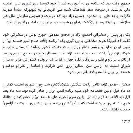
جمهور وقت بود که علاقه ای به "دور زده شدن" خود توسط دبیر شورای عالی امنیت
ملی نداشت. در نتیجه، سفر هماهنگ شده علی لاریجانی به نیویورک اساساً صورت
نگرفت و به جای او، محمود احمدی نژاد بود که در مجمع عمومی سازمان ملل خبر
ساز شد - و البته بعد از بازگشت به ایران هم، سعید جلیلی را جانشین لاریجانی کرد.
یک روز پیش از سخنرانی احمدی نژاد در مجمع عمومی، جورج بوش در سخنرانی خود
گفت که آمریکا هیچ مخالفتی با پی گیری یک "برنامه واقعا صلح آمیز هسته ای" از
سوی ایران ندارد و چشم انتظار روزی است که دو کشور بتوانند "دوستان خوب و
شرکای نزدیکی" باشند. محمود احمدی نژاد اما در سخنان خود در مجمع عمومی، بعد
از تاکید بر لزوم تغییر سازوکار اداره جهان، گفت که پرونده کشورش قرار است از
شورای امنیت به آژانس بین المللی انرژی اتمی بازگردد و اساسا از نظر او موضوع
هسته ای ایران خاتمه یافته تلقی می شود.
سخنان احمدی نژاد، ظاهرا باعث شگفتی شنوندگانش شد. چون شورای امنیت کمتر از
دو ماه قبل اولین قطعنامه خود علیه برنامه اتمی ایران را صادر کرده بود، سه ماه بعد
قرار بود قطعنامه دوم (شامل اولین سری تحریم های هسته ای) را صادر کند و مطلقا،
هیچ نشانه ای وجود نداشت که از "بازگشتن پرنده ایران از شورای امنیت به آژانس"
حکایت داشته باشد.
1717