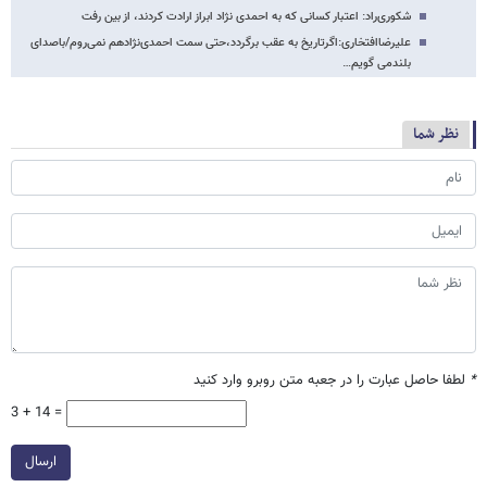
شکوری‌راد: اعتبار کسانی که به احمدی نژاد ابراز ارادت کردند، از بین رفت
علیرضاافتخاری:اگرتاریخ به عقب برگردد،حتی سمت احمدی‌نژادهم نمی‌روم/باصدای
بلندمی گویم…
نظر شما
*
لطفا حاصل عبارت را در جعبه متن روبرو وارد کنید
3 + 14 =
ارسال