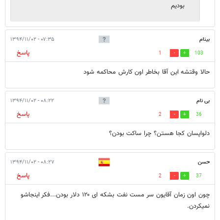
بوديم
بینام
۰۷:۳۵ - ۱۳۹۴/۱۱/۰۲
پاسخ
1
103
حالا وقتشه این آقا بخاطر اون کارش محاکمه شود
بی نام
۰۸:۲۲ - ۱۳۹۴/۱۱/۰۲
پاسخ
2
36
دلواپسان کجا هستن؟ چرا ساکت بودن؟
حسن
۰۸:۲۷ - ۱۳۹۴/۱۱/۰۲
پاسخ
2
37
چون اون زمان آقایون سر مست نفت بشکه ای ۱۲۰ دلار بودن...فکر اینجاشو
نمیکردن.