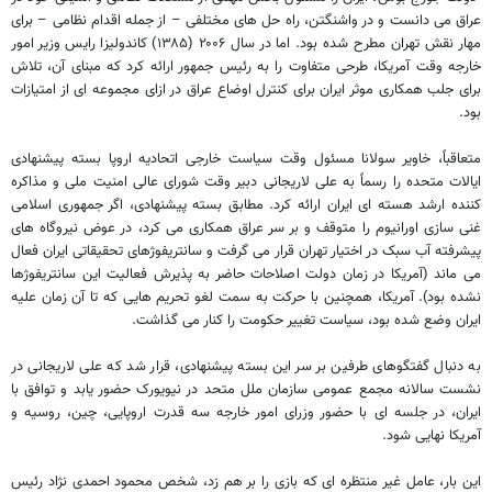
عراق می دانست و در واشنگتن، راه حل های مختلفی – از جمله اقدام نظامی – برای
مهار نقش تهران مطرح شده بود. اما در سال ۲۰۰۶ (۱۳۸۵) کاندولیزا رایس وزیر امور
خارجه وقت آمریکا، طرحی متفاوت را به رئیس جمهور ارائه کرد که مبنای آن، تلاش
برای جلب همکاری موثر ایران برای کنترل اوضاع عراق در ازای مجموعه ای از امتیازات
بود.
متعاقباً، خاویر سولانا مسئول وقت سیاست خارجی اتحادیه اروپا بسته پیشنهادی
ایالات متحده را رسماً به علی لاریجانی دبیر وقت شورای عالی امنیت ملی و مذاکره
کننده ارشد هسته ای ایران ارائه کرد. مطابق بسته پیشنهادی، اگر جمهوری اسلامی
غنی سازی اورانیوم را متوقف و بر سر عراق همکاری می کرد، در عوض نیروگاه های
پیشرفته آب سبک در اختیار تهران قرار می گرفت و سانتریفوژهای تحقیقاتی ایران فعال
می ماند (آمریکا در زمان دولت اصلاحات حاضر به پذیرش فعالیت این سانتریفوژها
نشده بود). آمریکا، همچنین با حرکت به سمت لغو تحریم هایی که تا آن زمان علیه
ایران وضع شده بود، سیاست تغییر حکومت را کنار می گذاشت.
به دنبال گفتگوهای طرفین بر سر این بسته پیشنهادی، قرار شد که علی لاریجانی در
نشست سالانه مجمع عمومی سازمان ملل متحد در نیویورک حضور یابد و توافق با
ایران، در جلسه ای با حضور وزرای امور خارجه سه قدرت اروپایی، چین، روسیه و
آمریکا نهایی شود.
این بار، عامل غیر منتظره ای که بازی را بر هم زد، شخص محمود احمدی نژاد رئیس