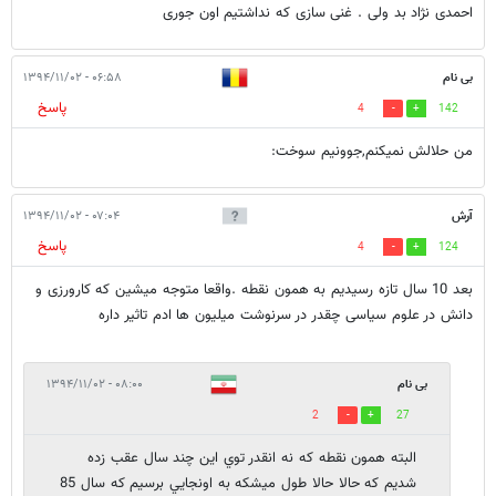
احمدی نژاد بد ولی . غنی سازی که نداشتیم اون جوری
بی نام
۰۶:۵۸ - ۱۳۹۴/۱۱/۰۲
پاسخ
4
142
من حلالش نمیکنم,جوونیم سوخت:
آرش
۰۷:۰۴ - ۱۳۹۴/۱۱/۰۲
پاسخ
4
124
بعد 10 سال تازه رسیدیم به همون نقطه .واقعا متوجه میشین که کارورزی و
دانش در علوم سیاسی چقدر در سرنوشت میلیون ها ادم تاثیر داره
بی نام
۰۸:۰۰ - ۱۳۹۴/۱۱/۰۲
2
27
البته همون نقطه كه نه انقدر توي اين چند سال عقب زده
شديم كه حالا حالا طول ميشكه به اونجايي برسيم كه سال 85