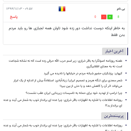
بی نام
۰۹:۵۷ - ۱۳۹۴/۱۱/۰۳
پاسخ
0
8
به خاطر اینکه دوست نداشت دور زده شود تاوان همه لجبازی ها رو باید مردم
بدن فقط
آخرین اخبار
طعنه روزنامه اصولگرا به باقر خرازی: زیر اسم حرب الله حرفی زده است که نه نشانه شجاعت
است نه به معنای انقلابیگری
کیهان: پزشکیان حضور شبانه مردم در خیابانها را نادیده می گیرد
شعر سعدی برای تنگه هرمز و تصمیم ایران/ زیادآبادی: استفادهٔ بیش از اندازه از یک ابزار
می‌تواند اثر آن را کاهش دهد و یا حتی از بین ببرد!
چرا ترامپ از تهدید خود برای حمله به تاسیسات زیربنایی ایران عقب نشست؟
روزنامه اطلاعات با اشاره به اظهارات باقر خرازی: چرا عده ای برانداز خوب به شمار می آیند و عده
ای برانداز بد؟!
پربیننده‌ترین
روزنامه اطلاعات با اشاره به اظهارات باقر خرازی: چرا عده ای برانداز خوب به شمار می آیند و عده