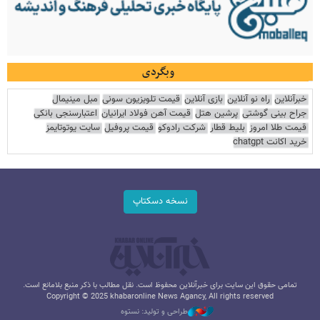
وبگردی
خبرآنلاین
راه نو آنلاین
بازی آنلاین
قیمت تلویزیون سونی
مبل مینیمال
جراح بینی گوشتی
پرشین هتل
قیمت آهن فولاد ایرانیان
اعتبارسنجی بانکی
قیمت طلا امروز
بلیط قطار
شرکت رادوکو
قیمت پروفیل
سایت یوتوتایمز
خرید اکانت chatgpt
نسخه دسکتاپ
تمامی حقوق این سایت برای خبرآنلاین محفوظ است. نقل مطالب با ذکر منبع بلامانع است.
Copyright © 2025 khabaronline News Agancy, All rights reserved
طراحی و تولید: نستوه