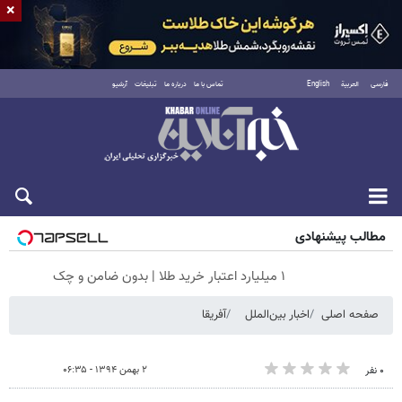
×
فارسی
العربية
English
تماس با ما
درباره ما
تبلیغات
آرشیو
جمعه ۱۶ مرداد ۱۴۰۵
مطالب پیشنهادی
۱ میلیارد اعتبار خرید طلا | بدون ضامن و چک
صفحه اصلی
اخبار بین‌الملل
آفریقا
۲ بهمن ۱۳۹۴ - ۰۶:۳۵
۰ نفر