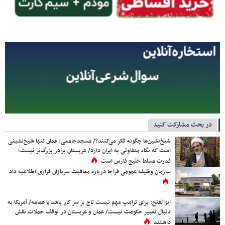
در بحث مشارکت کنید
شیخ‌نشین‌ها چگونه فکر می‌کنند؟/ مسجدجامعی: عمان تنها شیخ‌نشینی
است که نگاه متفاوتی به ایران دارد/ عربستان برادر بزرگ‌تر نیست؛
قدرت مسلط خلیج فارس است
سازمان وظیفه عمومی فراجا درباره معافیت سربازان فراری اطلاعیه داد
ابوالفتح: برای ترامپ مهم نیست تاج بر سر کار باشد یا عمامه/ آمریکا به
دنبال تغییر حکومت نیست/ عمان و عربستان در توقف حملات نقش
داشتند