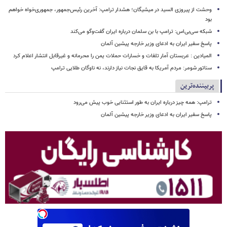
وحشت از پیروزی السید در میشیگان؛ هشدار ترامپ: آخرین رئیس‌جمهور، جمهوری‌خواه خواهم
بود
شبکه سی‌بی‌اس: ترامپ با بن سلمان درباره ایران گفت‌وگو می‌کند
پاسخ سفیر ایران به ادعای وزیر خارجه پیشین آلمان
المیادین : عربستان آمار تلفات و خسارات حملات یمن را محرمانه و غیرقابل انتشار اعلام کرد
سناتور شومر: مردم آمریکا به قایق نجات نیاز دارند، نه ناوگان طلایی ترامپ
پربیننده‌ترین
ترامپ: همه چیز درباره ایران به طور استثنایی خوب پیش می‌رود
پاسخ سفیر ایران به ادعای وزیر خارجه پیشین آلمان