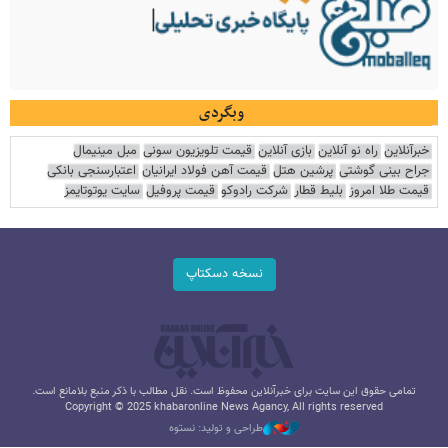
وبگردی
خبرآنلاین
راه نو آنلاین
بازی آنلاین
قیمت تلویزیون سونی
مبل مینیمال
جراح بینی گوشتی
پرشین هتل
قیمت آهن فولاد ایرانیان
اعتبارسنجی بانکی
قیمت طلا امروز
بلیط قطار
شرکت رادوکو
قیمت پروفیل
سایت یوتوتایمز
نسخه دسکتاپ
تمامی حقوق این سایت برای خبرآنلاین محفوظ است. نقل مطالب با ذکر منبع بلامانع است.
Copyright © 2025 khabaronline News Agancy, All rights reserved
طراحی و تولید: نستوه