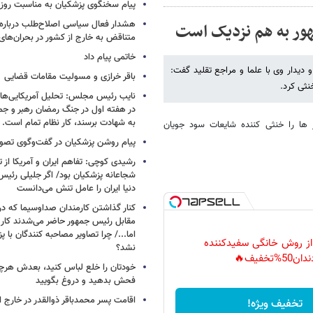
پیام سخنگوی پزشکیان به مناسبت روز آ
هشدار فعال سیاسی اصلاح‌طلب درباره ا
ور به هم نزدیک است
متناقض به خارج از کشور در بحران‌های
خاتمی پیام داد
یدار وی با علما و مراجع تقلید گفت:
باقر خرازی و مسولیت مقامات قضایی
نثی کرد.
نایب رئیس مجلس: تحلیل آمریکایی‌ها ا
در هفته اول در جنگ رمضان رهبر و جم
به شهادت برسند، کار نظام تمام است.
 ها را خنثی کننده شایعات سود جویان
پیام روشن پزشکیان در گفت‌وگوی تص
رشیدی کوچی: تفاهم ایران و آمریکا از
شجاعانه پزشکیان بود/ اگر جلیلی رئیس
دنیا ایران را عامل تنش می‌دانست
کنار گذاشتن کارمندان صداوسیما که در
مقابل رئیس جمهور حاضر می‌شدند کا
اما.../ چرا تصاویر مصاحبه کنندگان با 
 از روش خانگی سفیدکننده
نشد؟
دان50%تخفیف🔥
خودتان را خلع لباس کنید، بعدش هرچ
فحش بدهید و دروغ بگویید
اقامت پسر محمدباقر ذوالقدر در خارج ا
تخفیف ویژه!