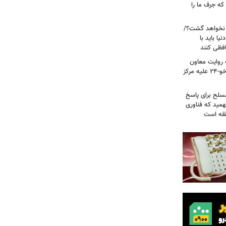
ه جرف ما را
 نخواهد گشت؟/
یا باید با
فظی کنند
ریت جنگ ۴۰ روزه به روایت معاون
نیروی هوایی ارتش/ مأموریت ویژه سوخو-۲۴ علیه مرکز
سلح برای پاسخ
همید که فناوری
نطقه است