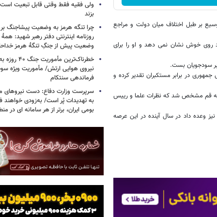
ولی فقیه فقط وقتی قابل تبعیت است ک
بزند
سیع بر طبل اختلاف میان دولت و مراجع
چرا تنگه هرمز به وضعیت پیشاجنگ بر
روزنامه اینترنتی دفتر رهبر شهید: همۀ دن
اد روی خوش نشان نمی دهد و او را برای
وضعیت پیش از جنگِ تنگۀ هرمز خداحا
خطرناک‌ترین مأمو
 بر سودجویان بست.
مهوری در برابر مستکبران تقدیر کرده و
فرماندهی سنتکام
سرپرست وزارت دفاع: دست نیروهای م
میه قم مشخص شد که نظرات علما و رییس
به تهدیدات پُر است/ به‌زودی خواهند ف
بومی ایران، برتر از هر سامانه ای در م
ز وعده داد در سال آینده در این عرصه