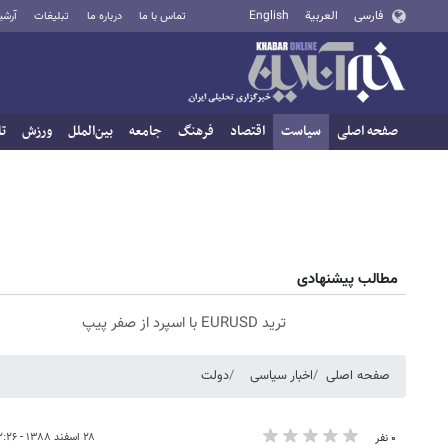
فارسی
العربية
English
تماس با ما
درباره ما
تبلیغات
آرشی
صفحه اصلی
سیاست
اقتصاد
فرهنگ
جامعه
بین‌الملل
ورزش
تا
مطالب پیشنهادی
ترید EURUSD با اسپرد از صفر پیپ
صفحه اصلی
اخبار سیاسی
دولت
۲۸ اسفند ۱۳۸۸ - ۱۲:۲۶
۰ نفر