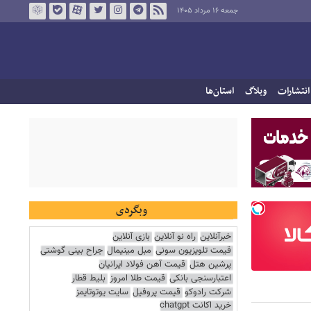
جمعه ۱۶ مرداد ۱۴۰۵
انتشارات
وبلاگ
استان‌ها
وبگردی
خبرآنلاین
راه نو آنلاین
بازی آنلاین
قیمت تلویزیون سونی
مبل مینیمال
جراح بینی گوشتی
پرشین هتل
قیمت آهن فولاد ایرانیان
اعتبارسنجی بانکی
قیمت طلا امروز
بلیط قطار
شرکت رادوکو
قیمت پروفیل
سایت یوتوتایمز
خرید اکانت chatgpt