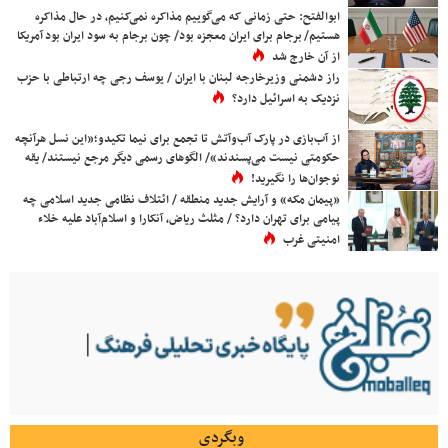
ابوالفتح: حتی زمانی که می‌گوییم مذاکره نمی‌کنیم، در حال مذاکره
هستیم/ برجام برای ایران معجزه بود/ چون برجام به سود ایران بود آمریکا
از آن خارج شد
راز دشمنی وزیرخارجه لبنان با ایران / یوسف رجی چه ارتباطی با حزب
نزدیک به اسرائیل دارد؟
از آب‌بازی در پارک آب‌وآتش تا تجمع برای نیما تکیدو؛«این نسل هرآنچه
حکومتی نیست می‌پسندند»/ الگوهای رسمی دیگر مرجع نیستند/ یقه
نوجوان‌ها را نگیرید!
«پیمان مکه» و آرایش جدید منطقه / ائتلاف نظامی جدید اسلامی چه
پیامی برای تهران دارد؟ / مثلث ریاض، آنکارا و اسلام‌آباد علیه خلاء
امنیتی غرب
وبگردی