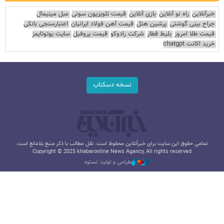
خبرآنلاین
راه نو آنلاین
بازی آنلاین
قیمت تلویزیون سونی
مبل مینیمال
جراح بینی گوشتی
پرشین هتل
قیمت آهن فولاد ایرانیان
اعتبارسنجی بانکی
قیمت طلا امروز
بلیط قطار
شرکت رادوکو
قیمت پروفیل
سایت یوتوتایمز
خرید اکانت chatgpt
نسخه دسکتاپ
تمامی حقوق این سایت برای خبرآنلاین محفوظ است. نقل مطالب با ذکر منبع بلامانع است.
Copyright © 2025 khabaronline News Agancy, All rights reserved
طراحی و تولید: نستوه