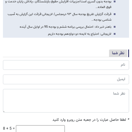
بودجه بدون کسری است/جزییات افزایش حقوق بازنشستگان ،پاداش پایان خدمت و
فوق العاده…
قرائت گزارش تفریغ بودجه سال ۹۳ درمجلس/ لاریجانی:قرائت این گزارش به آسیب
شناسی بودجه…
باهنر خبر داد: احتمال بررسی برنامه ششم و بودجه 95 در اوایل سال آینده
لاریجانی: احتیاج به لایحه دو دوازدهم بودجه داریم
نظر شما
*
لطفا حاصل عبارت را در جعبه متن روبرو وارد کنید
8 + 5 =