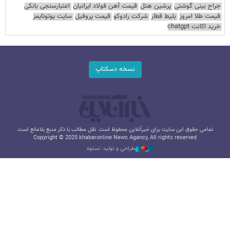
جراح بینی گوشتی
پرشین هتل
قیمت آهن فولاد ایرانیان
اعتبارسنجی بانکی
قیمت طلا امروز
بلیط قطار
شرکت رادوکو
قیمت پروفیل
سایت یوتوتایمز
خرید اکانت chatgpt
نسخه دسکتاپ
تمامی حقوق این سایت برای خبرآنلاین محفوظ است. نقل مطالب با ذکر منبع بلامانع است.
Copyright © 2025 khabaronline News Agancy, All rights reserved
طراحی و تولید: نستوه