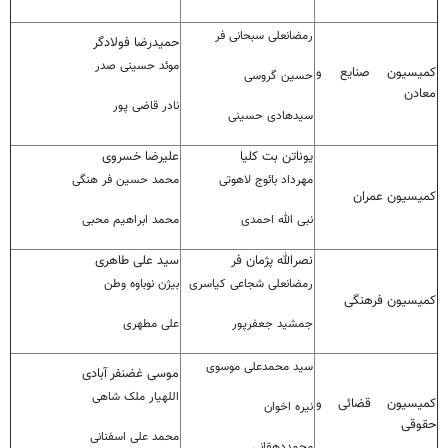
رمضانعلی سبحانی فر
حمیدرضا فولادگر
موئد حسینی صدر
کمیسیون صنایع و
حسین گروسی
معادن
نادر قاضی پور
سیدهادی حسینی
یوناتن بت کلیا
علیرضا خسروی
مهرداد بائوج لاهوتی
محمد حسین فر هنگی
کمیسیون عمران
نبی الله احمدی
محمد ابراهیم محبی
نصرالله پژمان فر
سید علی طاهری
رمضانعلی شجاعی کیاسری
بیژن نوباوه وطن
کمیسیون فرهنگی
جمشید جعفرپور
علی مطهری
سید محمدعلی موسوی
موسی غضنفر آبادی
اللهیار ملک شاهی
کمیسیون قضائی و
نیره اخوان
حقوقی
محمد علی اسفنانی
محمددهقانی