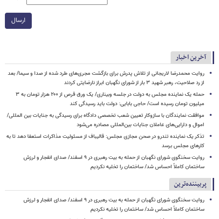
ارسال
آخرین اخبار
روایت محمدرضا لاریجانی از تلاش پدرش برای بازگشت مجری‌های طرد شده از صدا و سیما/ بعد
از رد صلاحیت، رهبر شهید ۳ بار از شورای نگهبان ابراز نارضایتی کردند
حمله یک نماینده مجلس به دولت در جلسه وبیناری/ یک ورق قرص از ۲۰۰ هزار تومان به ۳
میلیون تومان رسیده است/ حاجی بابایی: دولت باید رسیدگی کند
موافقت نمایندگان با سازوکار تعیین شعب تخصصی دادگاه برای رسیدگی به جنایات بین المللی/
اموال و دارایی‌های عاملان جنایات بین‌المللی مصادره می‌شود
تذکر یک نماینده تندرو در صحن مجازی مجلس: قالیباف از مسئولیت مذاکرات استعفا دهد تا به
کارهای مجلس برسد
روایت سخنگوی شورای نگهبان از حمله به بیت رهبری در ۹ اسفند/ صدای انفجار و لرزش
ساختمان کاملاً احساس شد/ ساختمان را تخلیه نکردیم
پربیننده‌ترین
روایت سخنگوی شورای نگهبان از حمله به بیت رهبری در ۹ اسفند/ صدای انفجار و لرزش
ساختمان کاملاً احساس شد/ ساختمان را تخلیه نکردیم