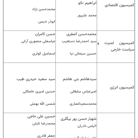
ابراهیم نکو
کمیسیون اقتصادی
محمدحسن نژاد
محمد علیپور
ابوذر ندیمی
محمدحسن آصفری
حسن کامران
سید احمدرضا دستغیب
عباسعلی منصوری آرانی
کمیسیون امنیت و
سیاست خارجی
حسین سبحانی نیا
اسماعیل کوثری
سیدهاشم بنی هاشم
سید سعید حیدری طیب
کمیسیون انرژی
امیرعباس سلطانی
حسین امیری خامکانی
محمدسعیدانصاری
شمس الله بهمئی
حسین علی حاجی
شهبار حسن پور بیگلری
محمدرضا تابش
الیاس نادران
جعفر قادری