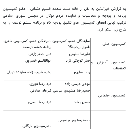
به گزارش خبرآنلاین به نقل از خانه ملت، محمد قسیم عثمانی ، عضو کمیسیون
برنامه و بودجه و محاسبات و نماینده مردم بوکان در مجلس شورای اسلامی
ترکیب نهایی اعضای کمیسیون های تلفیق بودجه 95 و برنامه ششم توسعه را به
شرح زیر اعلام کرد:
نمایندگان عضو کمیسیون
نمایندگان عضو کمیسیون تلفیق
کمیسیون اصلی
تلفیق بودجه95
برنامه ششم توسعه
علیرضا سلیمی
علی اصغر زارعی
جبار کوچکی نژاد
ابوالقاسم خسروی
کمیسیون آموزش و
تحقیقات
رضا صایری
زهره طبیب زاده نماینده تهران
مهدی عیسی زاده
عبدالرضا عزیزی
حمیدرضا مشهدی عباسی
ضرغام صادقی
کمیسیون اجتماعی
حسین طلا
عبدالرضا مصری
محمدرضا پور ابراهیمی
ناصرموسوی لارگانی