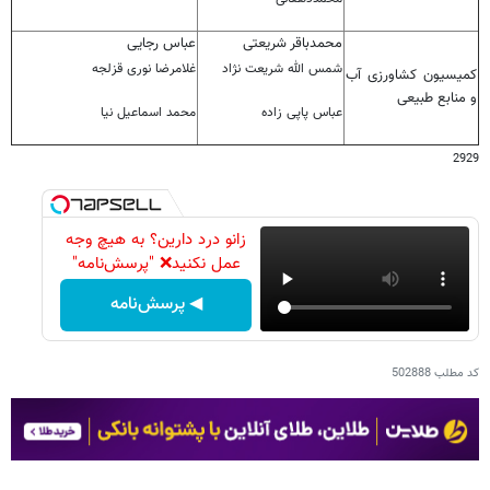
محمدباقر شریعتی
عباس رجایی
شمس الله شریعت نژاد
غلامرضا نوری قزلجه
کمیسیون کشاورزی آب
و منابع طبیعی
عباس پاپی زاده
محمد اسماعیل نیا
2929
زانو درد دارین؟ به هیچ وجه
عمل نکنید❌ "پرسش‌نامه"
◀ پرسش‌نامه
کد مطلب
502888