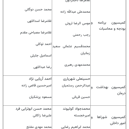
غلامرضا تاجگردون
محمد حسن دوگانی
محمدعلی عبدالله زاده
غلامرضا اسداللهی
کمیسیون برنامه و
موسی الرضا ثروتی
بودجه و محاسبات
غلامرضا مصباحی مقدم
رجب رحمنی
احمد توکلی
محمدقسیم عثمانی سعید
زمانیان
اسماعیل جلیلی
محمدمهدی رهبری
رضا عبداللهی
حسینعلی شهریاری
احمد آریایی ن‍ژاد
عبدالرحمن رستمیان
امیرحسین قاضی زاده
کمیسیون بهداشت و
درمان
حسین قربانی
مسعود پزشکیان
محمدجواد کولیوند
محمد حسن ابوترابی فرد
امیرخجسته
علیرضا زاکانی
کمیسیون شوراها و
امور داخلی
محمد ابراهیم رضایی
محمد مهدی مفتح