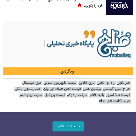
خود را بگویید
وبگردی
خبرآنلاین
راه نو آنلاین
بازی آنلاین
قیمت تلویزیون سونی
مبل مینیمال
جراح بینی گوشتی
پرشین هتل
قیمت آهن فولاد ایرانیان
اعتبارسنجی بانکی
قیمت طلا امروز
بلیط قطار
شرکت رادوکو
قیمت پروفیل
سایت یوتوتایمز
خرید اکانت chatgpt
نسخه دسکتاپ