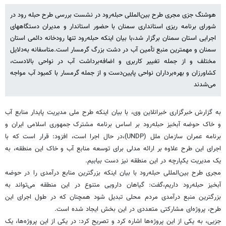
هوشنگ جزی مجری طرح بین‌المللی حبله‌رود در نشست بررسی طرح حبله رود در
شورای برنامه ریزی استانداری سمنان با حضور استاندار و مدیران دستگاههای
اجرایی استان سمنان برگزار شد،با بیان اینکه حبله‌رود تنها رودخانه دائمی استان
سمنان و مهمترین منبع تأمین آب در دشت بزرگ گرمسار است.متاسفانه به‌دلایل
مختلف و از جمله تغییر کاربری و اضافه‌برداشت آب در نواحی بالادست،
کشاورزان و بهره‌برداران نواحی پایین‌دست و از جمله گرمسار با کمبود آب مواجه
می‌شدند
به گزارش خبرگزاری خبرانلاین وی، با بیان اینکه طرح ملی مدیریت پایدار منابع آب
و خاک حوضه آبخیز حبله‌رود بر اساس برنامه مشترک جمهوری اسلامی ایران و
برنامه عمران سازمان ملل (UNDP)،در حال اجرا است، افزود: قرار است که با
اجرای این طرح علاوه بر ارائه مدلی برای توسعه منابع آب و خاک این منطقه، به
یک مدیریت یکپارچه در این منطقه نیز دست بیابیم.
مجری طرح بین‌المللی حبله‌رود با بیان اینکه بزرگترین منابع درآمدی را در حوضه
آبخیز حبله‌رود داریم،گفت: گیاهان دارویی متنوع در این منطقه می‌تواند به
بزرگترین منبع درآمدی مردم محلی تبدیل شود همچنان که در طول اجرای این
طرح، پروژه‌ای مشارکتی متعددی در این بخش ایجاد شده است.
جزیی، به یکی از این پروژه‌ها اشاره کرد و تصریح کرد: در یکی از این پروژه‌ها، یک