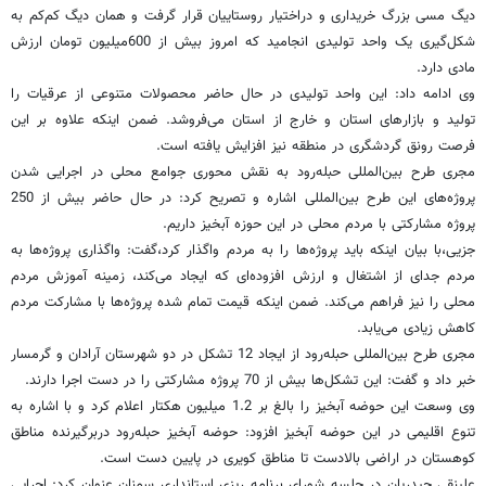
دیگ مسی بزرگ خریداری و دراختیار روستاییان قرار گرفت و همان دیگ کم‌کم به
شکل‌گیری یک واحد تولیدی انجامید که امروز بیش از 600میلیون تومان ارزش
مادی دارد.
وی ادامه داد: این واحد تولیدی در حال حاضر محصولات متنوعی از عرقیات را
تولید و بازارهای استان و خارج از استان می‌فروشد. ضمن اینکه علاوه بر این
فرصت رونق گردشگری در منطقه نیز افزایش یافته است.
مجری طرح بین‌المللی حبله‌رود به نقش محوری جوامع محلی در اجرایی شدن
پروژه‌های این طرح بین‌المللی اشاره و تصریح کرد: در حال حاضر بیش از 250
پروژه مشارکتی با مردم محلی در این حوزه آبخیز داریم.
جزیی،با بیان اینکه باید پروژه‌ها را به مردم واگذار کرد،گفت: واگذاری پروژه‌ها به
مردم جدای از اشتغال و ارزش افزوده‌ای که ایجاد می‌کند، زمینه آموزش مردم
محلی را نیز فراهم می‌کند. ضمن اینکه قیمت تمام شده پروژه‌ها با مشارکت مردم
کاهش زیادی می‌یابد.
مجری طرح بین‌المللی حبله‌رود از ایجاد 12 تشکل در دو شهرستان آرادان و گرمسار
خبر داد و گفت: این تشکل‌ها بیش از 70 پروژه مشارکتی را در دست اجرا دارند.
وی وسعت این حوضه آبخیز را بالغ بر 1.2 میلیون هکتار اعلام کرد و با اشاره به
تنوع اقلیمی در این حوضه آبخیز افزود: حوضه آبخیز حبله‌رود دربرگیرنده مناطق
کوهستان در اراضی بالادست تا مناطق کویری در پایین دست است.
علینقی حیدریان در جلسه شورای برنامه ریزی استانداری سمنان عنوان کرد: اجرایی