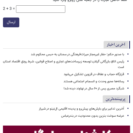
*
لطفا حاصل عبارت را در جعبه متن روبرو وارد کنید
2 + 3 =
ارسال
آخرین اخبار
با صدور حکم؛ حفار غیرمجاز میراث‌فرهنگی در سمنان به حبس محکوم شد
رئیس اتاق بازرگانی گیلان:توسعه زیرساخت‌های تجاری و اصلاح قوانین، شرط رونق اقتصاد استان
است
قرارگاه حجاب و عفاف در قزوین تشکیل می‌شود
رسانه‌ها محور وحدت و انسجام اجتماعی هستند
شبگرد مصری پس از ۶۰ سال در نهاوند دیده شد!
پربیننده‌ترین
آخرین تدابیر برای بارش‌های پیش‌رو و پدیده اقلیمی ال‌نینو در شیراز
عرضه سوخت بنزین بدون محدودیت در بندرعباس